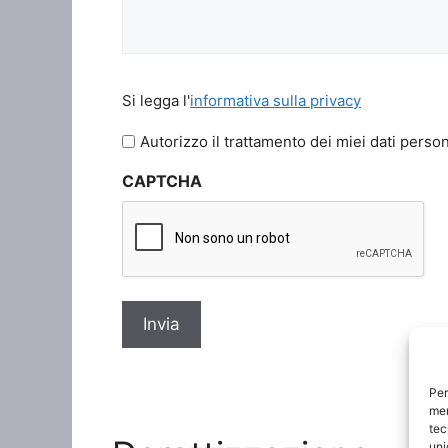
Si
Si legga l'
informativa sulla privacy
legga
l'informativa
Autorizzo il trattamento dei miei dati person
sulla
CAPTCHA
privacy
*
Per
mem
tec
uni