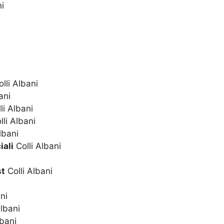
ni
lli Albani
ani
li Albani
li Albani
lbani
iali
Colli Albani
st
Colli Albani
ni
Albani
lbani