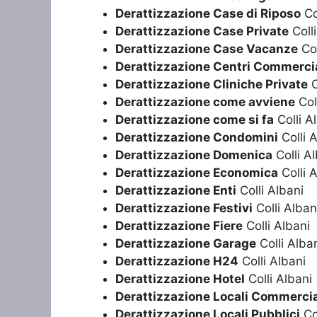
Derattizzazione Case di Riposo
Co
Derattizzazione Case Private
Colli
Derattizzazione Case Vacanze
Col
Derattizzazione Centri Commercia
Derattizzazione Cliniche Private
C
Derattizzazione come avviene
Col
Derattizzazione come si fa
Colli A
Derattizzazione Condomini
Colli 
Derattizzazione Domenica
Colli A
Derattizzazione Economica
Colli 
Derattizzazione Enti
Colli Albani
Derattizzazione Festivi
Colli Alban
Derattizzazione Fiere
Colli Albani
Derattizzazione Garage
Colli Alba
Derattizzazione H24
Colli Albani
Derattizzazione Hotel
Colli Albani
Derattizzazione Locali Commercia
Derattizzazione Locali Pubblici
Col