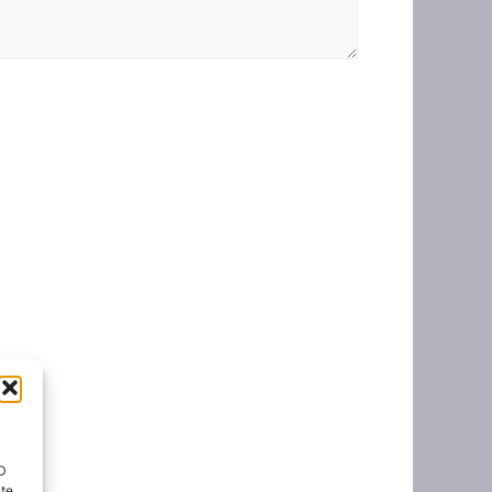
ID
nte