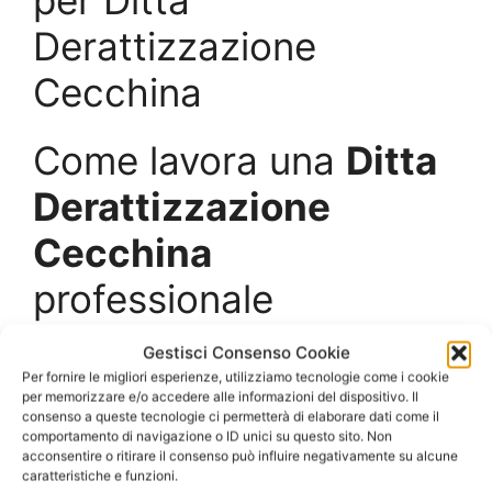
per Ditta
Derattizzazione
Cecchina
Come lavora una
Ditta
Derattizzazione
Cecchina
professionale
Gestisci Consenso Cookie
Oggi, con la diffusione e lo sviluppo delle
Per fornire le migliori esperienze, utilizziamo tecnologie come i cookie
attività industriali e produttive sia all’interno dei
per memorizzare e/o accedere alle informazioni del dispositivo. Il
centri urbani che nelle aree periferiche, sono
consenso a queste tecnologie ci permetterà di elaborare dati come il
comportamento di navigazione o ID unici su questo sito. Non
state favorite le condizioni idonee per la
acconsentire o ritirare il consenso può influire negativamente su alcune
proliferazione di topi e ratti, non solo in aperta
caratteristiche e funzioni.