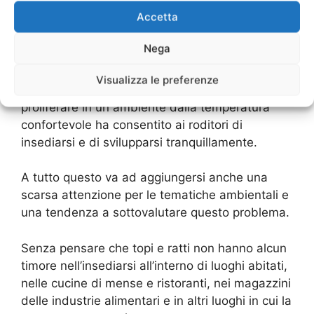
campagna ma anche nei centri abitati.
Accetta
La presenza di canali, fossati e corsi d’acqua, le
Nega
discariche a cielo aperto, la struttura ampia e
complessa delle architetture industriali e,
Visualizza le preferenze
soprattutto, la possibilità di alimentarsi e di
proliferare in un ambiente dalla temperatura
confortevole ha consentito ai roditori di
insediarsi e di svilupparsi tranquillamente.
A tutto questo va ad aggiungersi anche una
scarsa attenzione per le tematiche ambientali e
una tendenza a sottovalutare questo problema.
Senza pensare che topi e ratti non hanno alcun
timore nell’insediarsi all’interno di luoghi abitati,
nelle cucine di mense e ristoranti, nei magazzini
delle industrie alimentari e in altri luoghi in cui la