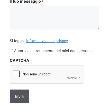
Il tuo messaggio
*
Si
Si legga l'
informativa sulla privacy
legga
l'informativa
Autorizzo il trattamento dei miei dati personali
sulla
CAPTCHA
privacy
*