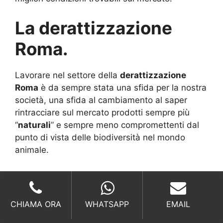
La derattizzazione
Roma.
Lavorare nel settore della
derattizzazione
Roma
è da sempre stata una sfida per la nostra
società, una sfida al cambiamento al saper
rintracciare sul mercato prodotti sempre più
“
naturali
” e sempre meno compromettenti dal
punto di vista delle biodiversità nel mondo
animale.
Il rispetto dell’uomo.
CHIAMA ORA
WHATSAPP
EMAIL
Disinfestare un’area, un luogo, utilizzare
moderni strumenti nella pratica della