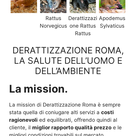
Rattus
Derattizzazi
Apodemus
Norvegicus
one Rattus
Sylvaticus
Rattus
DERATTIZZAZIONE ROMA,
LA SALUTE DELL’UOMO E
DELL’AMBIENTE
La mission.
La mission di Derattizzazione Roma è sempre
stata quella di coniugare alti servizi a
costi
ragionevoli
ed equilibrati, offrendo quindi al
cliente, il
miglior rapporto qualità prezzo
e le
migliori condizioni trovabili sul mercato.