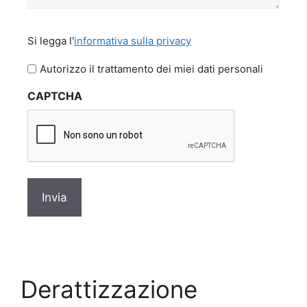
Si
Si legga l'
informativa sulla privacy
legga
l'informativa
Autorizzo il trattamento dei miei dati personali
sulla
CAPTCHA
privacy
*
Derattizzazione