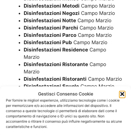
Disinfestazioni Metodi
Campo Marzio
Disinfestazioni Negozi
Campo Marzio
Disinfestazioni Notte
Campo Marzio
Disinfestazioni Parchi
Campo Marzio
Disinfestazioni Parco
Campo Marzio
Disinfestazioni Pub
Campo Marzio
Disinfestazioni Residence
Campo
Marzio
Disinfestazioni Ristorante
Campo
Marzio
Disinfestazioni Ristoranti
Campo Marzio
Disinfestazioni Scuole
Campo Marzio
Disinfestazioni Sistemi
Campo Marzio
Gestisci Consenso Cookie
Disinfestazioni Topi in Casa
Campo
Per fornire le migliori esperienze, utilizziamo tecnologie come i cookie
per memorizzare e/o accedere alle informazioni del dispositivo. Il
Marzio
consenso a queste tecnologie ci permetterà di elaborare dati come il
Disinfestazioni Topi in Giardino
Campo
comportamento di navigazione o ID unici su questo sito. Non
acconsentire o ritirare il consenso può influire negativamente su alcune
Marzio
caratteristiche e funzioni.
Disinfestazioni Uffici
Campo Marzio