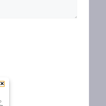
ID
nte