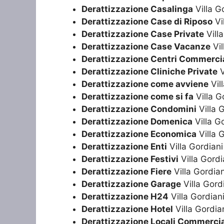
Derattizzazione Casalinga
Villa G
Derattizzazione Case di Riposo
Vi
Derattizzazione Case Private
Villa
Derattizzazione Case Vacanze
Vil
Derattizzazione Centri Commercia
Derattizzazione Cliniche Private
V
Derattizzazione come avviene
Vil
Derattizzazione come si fa
Villa G
Derattizzazione Condomini
Villa 
Derattizzazione Domenica
Villa G
Derattizzazione Economica
Villa 
Derattizzazione Enti
Villa Gordiani
Derattizzazione Festivi
Villa Gordi
Derattizzazione Fiere
Villa Gordian
Derattizzazione Garage
Villa Gord
Derattizzazione H24
Villa Gordian
Derattizzazione Hotel
Villa Gordia
Derattizzazione Locali Commercia