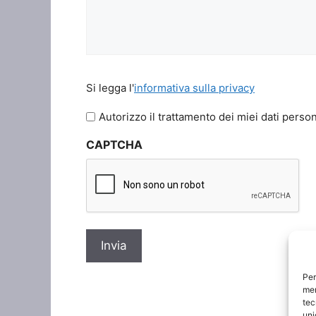
Si
Si legga l'
informativa sulla privacy
legga
l'informativa
Autorizzo il trattamento dei miei dati person
sulla
CAPTCHA
privacy
*
Per
mem
tec
uni