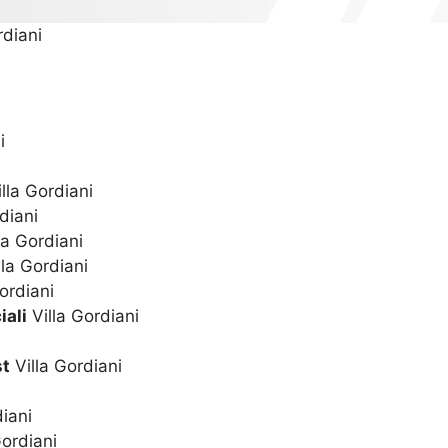
rdiani
i
i
i
lla Gordiani
diani
la Gordiani
la Gordiani
ordiani
iali
Villa Gordiani
st
Villa Gordiani
iani
Gordiani