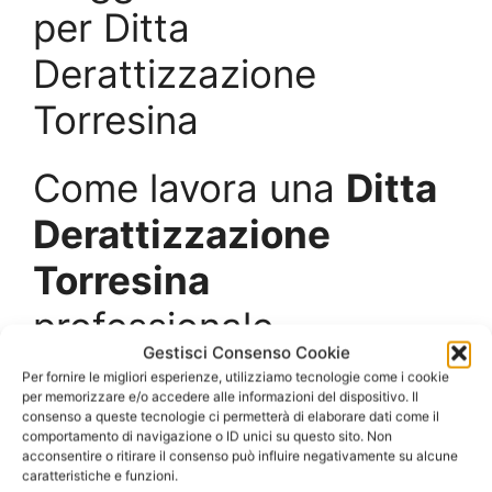
per Ditta
Derattizzazione
Torresina
Come lavora una
Ditta
Derattizzazione
Torresina
professionale
Gestisci Consenso Cookie
Per fornire le migliori esperienze, utilizziamo tecnologie come i cookie
Oggi, con la diffusione e lo sviluppo delle
per memorizzare e/o accedere alle informazioni del dispositivo. Il
attività industriali e produttive sia all’interno dei
consenso a queste tecnologie ci permetterà di elaborare dati come il
comportamento di navigazione o ID unici su questo sito. Non
centri urbani che nelle aree periferiche, sono
acconsentire o ritirare il consenso può influire negativamente su alcune
state favorite le condizioni idonee per la
caratteristiche e funzioni.