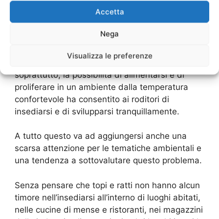
proliferazione di topi e ratti, non solo in aperta
Accetta
campagna ma anche nei centri abitati.
Nega
La presenza di canali, fossati e corsi d’acqua, le
discariche a cielo aperto, la struttura ampia e
Visualizza le preferenze
complessa delle architetture industriali e,
soprattutto, la possibilità di alimentarsi e di
proliferare in un ambiente dalla temperatura
confortevole ha consentito ai roditori di
insediarsi e di svilupparsi tranquillamente.
A tutto questo va ad aggiungersi anche una
scarsa attenzione per le tematiche ambientali e
una tendenza a sottovalutare questo problema.
Senza pensare che topi e ratti non hanno alcun
timore nell’insediarsi all’interno di luoghi abitati,
nelle cucine di mense e ristoranti, nei magazzini