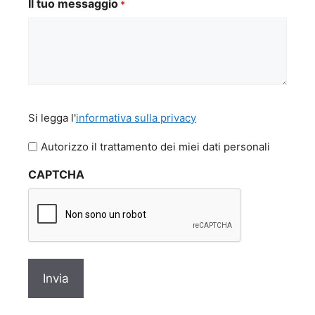
Il tuo messaggio
*
Si
Si legga l'
informativa sulla privacy
legga
l'informativa
Autorizzo il trattamento dei miei dati personali
sulla
CAPTCHA
privacy
*