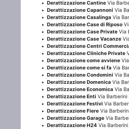
Derattizzazione Cantine
Via Barbe
Derattizzazione Capannoni
Via Ba
Derattizzazione Casalinga
Via Bar
Derattizzazione Case di Riposo
Vi
Derattizzazione Case Private
Via 
Derattizzazione Case Vacanze
Via
Derattizzazione Centri Commercia
Derattizzazione Cliniche Private
V
Derattizzazione come avviene
Via
Derattizzazione come si fa
Via Ba
Derattizzazione Condomini
Via Ba
Derattizzazione Domenica
Via Bar
Derattizzazione Economica
Via Ba
Derattizzazione Enti
Via Barberin
Derattizzazione Festivi
Via Barber
Derattizzazione Fiere
Via Barberi
Derattizzazione Garage
Via Barbe
Derattizzazione H24
Via Barberin