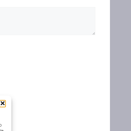
ID
nte