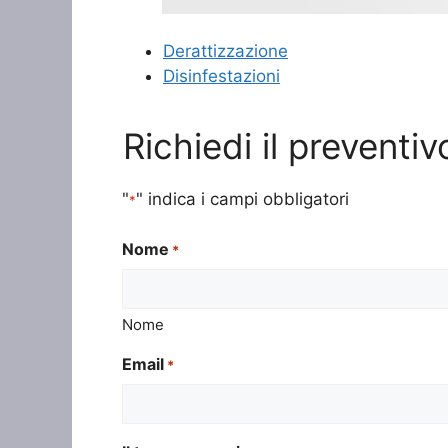
Derattizzazione
Disinfestazioni
Richiedi il preventi
"
" indica i campi obbligatori
*
Nome
*
Nome
Email
*