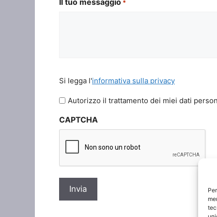
Il tuo messaggio
*
Si
Si legga l'
informativa sulla privacy
legga
l'informativa
Autorizzo il trattamento dei miei dati person
sulla
CAPTCHA
privacy
*
Per
mem
tec
uni