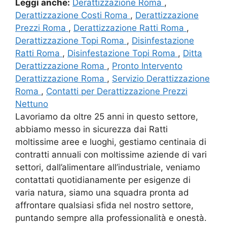
Leggi anche:
Derattizzazione Roma
,
Derattizzazione Costi Roma
,
Derattizzazione
Prezzi Roma
,
Derattizzazione Ratti Roma
,
Derattizzazione Topi Roma
,
Disinfestazione
Ratti Roma
,
Disinfestazione Topi Roma
,
Ditta
Derattizzazione Roma
,
Pronto Intervento
Derattizzazione Roma
,
Servizio Derattizzazione
Roma
,
Contatti per Derattizzazione Prezzi
Nettuno
Lavoriamo da oltre 25 anni in questo settore,
abbiamo messo in sicurezza dai Ratti
moltissime aree e luoghi, gestiamo centinaia di
contratti annuali con moltissime aziende di vari
settori, dall’alimentare all’industriale, veniamo
contattati quotidianamente per esigenze di
varia natura, siamo una squadra pronta ad
affrontare qualsiasi sfida nel nostro settore,
puntando sempre alla professionalità e onestà.