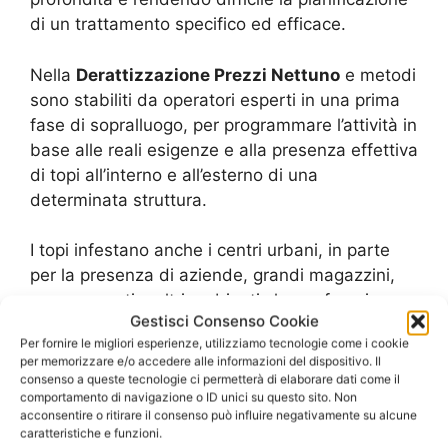
di un trattamento specifico ed efficace.
Nella
Derattizzazione Prezzi Nettuno
e metodi
sono stabiliti da operatori esperti in una prima
fase di sopralluogo, per programmare l’attività in
base alle reali esigenze e alla presenza effettiva
di topi all’interno e all’esterno di una
determinata struttura.
I topi infestano anche i centri urbani, in parte
per la presenza di aziende, grandi magazzini,
supermercati e altri ambienti che ne favoriscono
Gestisci Consenso Cookie
la proliferazione, e in parte a causa delle aree
Per fornire le migliori esperienze, utilizziamo tecnologie come i cookie
degradate, fabbriche dismesse, canali, fossati
per memorizzare e/o accedere alle informazioni del dispositivo. Il
e discariche, che offrono a questi animaletti
consenso a queste tecnologie ci permetterà di elaborare dati come il
comportamento di navigazione o ID unici su questo sito. Non
un’ottima fonte di sostentamento. Per
acconsentire o ritirare il consenso può influire negativamente su alcune
sopravvivere, i topi richiedono pochissime
caratteristiche e funzioni.