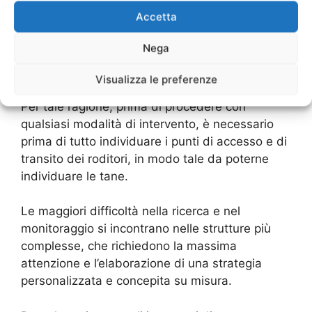
risorse, inoltre si adattano con estrema facilità
Accetta
ad ambienti e temperature diverse, tendono a
raggrupparsi in famiglie e colonie e a scavare
Nega
tane e cunicoli in profondità, mostrandosi
all’esterno solo negli orari notturni.
Visualizza le preferenze
Per tale ragione, prima di procedere con
qualsiasi modalità di intervento, è necessario
prima di tutto individuare i punti di accesso e di
transito dei roditori, in modo tale da poterne
individuare le tane.
Le maggiori difficoltà nella ricerca e nel
monitoraggio si incontrano nelle strutture più
complesse, che richiedono la massima
attenzione e l’elaborazione di una strategia
personalizzata e concepita su misura.