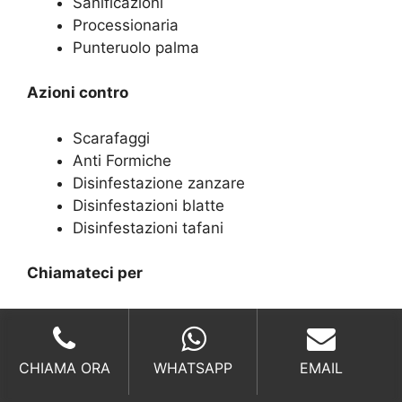
Sanificazioni
Processionaria
Punteruolo palma
Azioni contro
Scarafaggi
Anti Formiche
Disinfestazione zanzare
Disinfestazioni blatte
Disinfestazioni tafani
Chiamateci per
Disinfestazione pulci
Anti blattella germanica
Disinfestazioni mosche
CHIAMA ORA
WHATSAPP
EMAIL
Anti fuochista