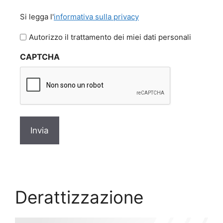
Si
Si legga l'
informativa sulla privacy
legga
l'informativa
Autorizzo il trattamento dei miei dati personali
sulla
CAPTCHA
privacy
*
Derattizzazione