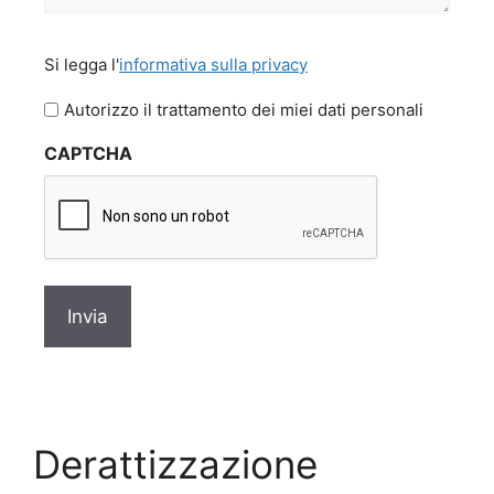
Si
Si legga l'
informativa sulla privacy
legga
l'informativa
Autorizzo il trattamento dei miei dati personali
sulla
CAPTCHA
privacy
*
Derattizzazione