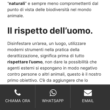
“
naturali
” e sempre meno compromettenti dal
punto di vista delle biodiversità nel mondo
animale.
Il rispetto dell’uomo.
Disinfestare un’area, un luogo, utilizzare
moderni strumenti nella pratica della
derattizzazione, significa prima di tutto
rispettare l’uomo
, non dare la possibilità che
agenti esterni si espongano in modo negativo
contro persone o altri animali, questo è il nostro
primo obiettivo. C’è da aggiungere che lo
abbiamo raggiunto dal momento che abbiamo
deciso di utilizzare solo ed esclusivamente
prodotti naturali
che non hanno nessun tipo di
CHIAMA ORA
WHATSAPP
EMAIL
influenza negativa sulle persone o sugli
animali