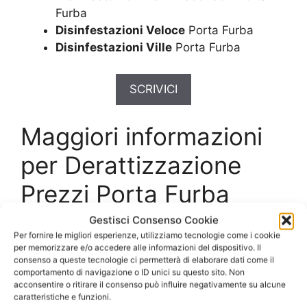
Furba
Disinfestazioni Veloce
Porta Furba
Disinfestazioni Ville
Porta Furba
SCRIVICI
Maggiori informazioni
per Derattizzazione
Prezzi Porta Furba
Gestisci Consenso Cookie
Interventi di
Per fornire le migliori esperienze, utilizziamo tecnologie come i cookie
per memorizzare e/o accedere alle informazioni del dispositivo. Il
Derattizzazione Prezzi
consenso a queste tecnologie ci permetterà di elaborare dati come il
comportamento di navigazione o ID unici su questo sito. Non
acconsentire o ritirare il consenso può influire negativamente su alcune
Porta Furba
e dettagli
caratteristiche e funzioni.