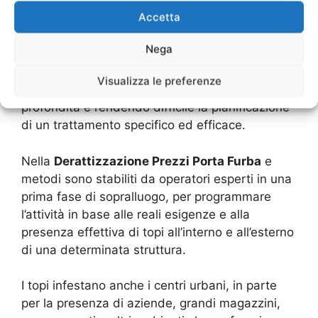
tecnici
Accetta
Nega
Ratti e topi infestano abitualmente strutture di
ogni genere, ambienti residenziali, magazzini,
Visualizza le preferenze
fabbriche e centri urbani, insinuandosi in
profondità e rendendo difficile la pianificazione
di un trattamento specifico ed efficace.
Nella
Derattizzazione Prezzi Porta Furba
e
metodi sono stabiliti da operatori esperti in una
prima fase di sopralluogo, per programmare
l’attività in base alle reali esigenze e alla
presenza effettiva di topi all’interno e all’esterno
di una determinata struttura.
I topi infestano anche i centri urbani, in parte
per la presenza di aziende, grandi magazzini,