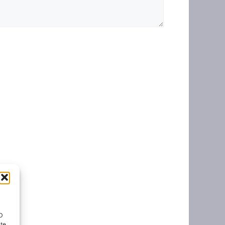
ID
nte