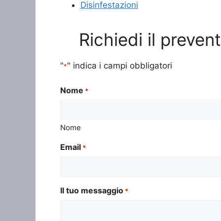
Disinfestazioni
Richiedi il preven
"
" indica i campi obbligatori
*
Nome
*
Nome
Email
*
Il tuo messaggio
*