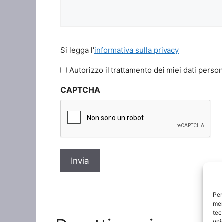
Si
Si legga l'
informativa sulla privacy
legga
l'informativa
Autorizzo il trattamento dei miei dati person
sulla
CAPTCHA
privacy
*
Per
mem
tec
uni