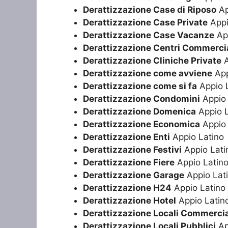
Derattizzazione Case di Riposo
Ap
Derattizzazione Case Private
Appi
Derattizzazione Case Vacanze
App
Derattizzazione Centri Commercia
Derattizzazione Cliniche Private
A
Derattizzazione come avviene
App
Derattizzazione come si fa
Appio 
Derattizzazione Condomini
Appio 
Derattizzazione Domenica
Appio L
Derattizzazione Economica
Appio 
Derattizzazione Enti
Appio Latino
Derattizzazione Festivi
Appio Lati
Derattizzazione Fiere
Appio Latin
Derattizzazione Garage
Appio Lat
Derattizzazione H24
Appio Latino
Derattizzazione Hotel
Appio Latin
Derattizzazione Locali Commercia
Derattizzazione Locali Pubblici
Ap