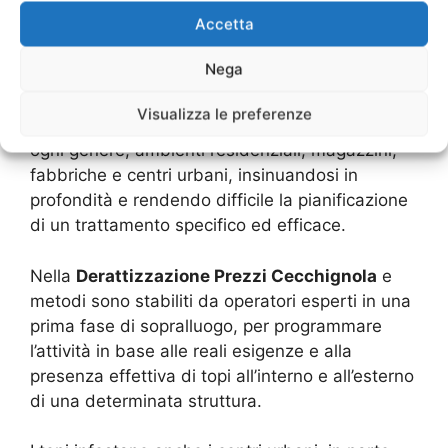
Cecchignola
e dettagli
Accetta
tecnici
Nega
Visualizza le preferenze
Ratti e topi infestano abitualmente strutture di
ogni genere, ambienti residenziali, magazzini,
fabbriche e centri urbani, insinuandosi in
profondità e rendendo difficile la pianificazione
di un trattamento specifico ed efficace.
Nella
Derattizzazione Prezzi Cecchignola
e
metodi sono stabiliti da operatori esperti in una
prima fase di sopralluogo, per programmare
l’attività in base alle reali esigenze e alla
presenza effettiva di topi all’interno e all’esterno
di una determinata struttura.