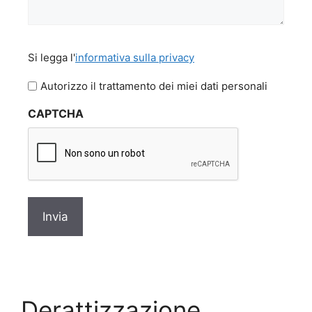
Si
Si legga l'
informativa sulla privacy
legga
l'informativa
Autorizzo il trattamento dei miei dati personali
sulla
CAPTCHA
privacy
*
Derattizzazione