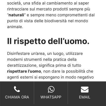
società, una sfida al cambiamento al saper
rintracciare sul mercato prodotti sempre più
“
naturali
” e sempre meno compromettenti dal
punto di vista delle biodiversità nel mondo
animale.
Il rispetto dell’uomo.
Disinfestare un’area, un luogo, utilizzare
moderni strumenti nella pratica della
derattizzazione, significa prima di tutto
rispettare l’uomo
, non dare la possibilità che
agenti esterni si espongano in modo negativo
contro persone o altri animali, questo è il nostro
primo obiettivo. C’è da aggiungere che lo
abbiamo raggiunto dal momento che abbiamo
CHIAMA ORA
WHATSAPP
EMAIL
deciso di utilizzare solo ed esclusivamente