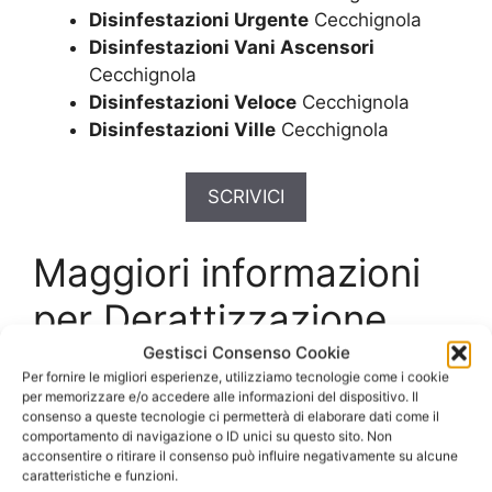
Disinfestazioni Urgente
Cecchignola
Disinfestazioni Vani Ascensori
Cecchignola
Disinfestazioni Veloce
Cecchignola
Disinfestazioni Ville
Cecchignola
SCRIVICI
Maggiori informazioni
per Derattizzazione
Prezzi Cecchignola
Gestisci Consenso Cookie
Per fornire le migliori esperienze, utilizziamo tecnologie come i cookie
per memorizzare e/o accedere alle informazioni del dispositivo. Il
consenso a queste tecnologie ci permetterà di elaborare dati come il
Interventi di
comportamento di navigazione o ID unici su questo sito. Non
acconsentire o ritirare il consenso può influire negativamente su alcune
Derattizzazione Prezzi
caratteristiche e funzioni.