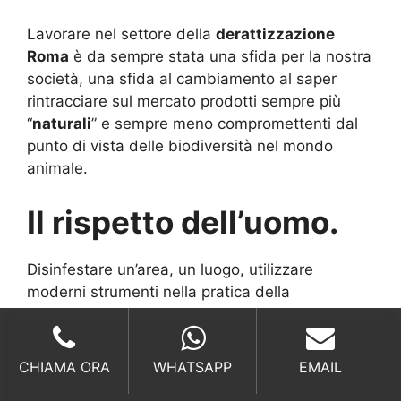
Lavorare nel settore della
derattizzazione
Roma
è da sempre stata una sfida per la nostra
società, una sfida al cambiamento al saper
rintracciare sul mercato prodotti sempre più
“
naturali
” e sempre meno compromettenti dal
punto di vista delle biodiversità nel mondo
animale.
Il rispetto dell’uomo.
Disinfestare un’area, un luogo, utilizzare
moderni strumenti nella pratica della
derattizzazione, significa prima di tutto
rispettare l’uomo
, non dare la possibilità che
agenti esterni si espongano in modo negativo
CHIAMA ORA
WHATSAPP
EMAIL
contro persone o altri animali, questo è il nostro