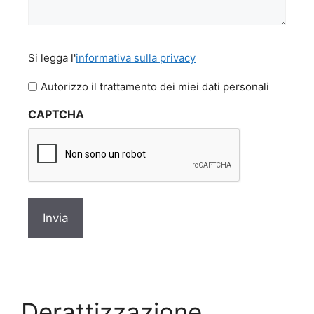
Si
Si legga l'
informativa sulla privacy
legga
l'informativa
Autorizzo il trattamento dei miei dati personali
sulla
CAPTCHA
privacy
*
Derattizzazione