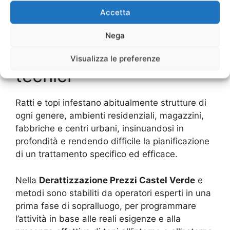
Interventi di
Accetta
Derattizzazione Prezzi
Nega
Castel Verde
e dettagli
Visualizza le preferenze
tecnici
Ratti e topi infestano abitualmente strutture di
ogni genere, ambienti residenziali, magazzini,
fabbriche e centri urbani, insinuandosi in
profondità e rendendo difficile la pianificazione
di un trattamento specifico ed efficace.
Nella
Derattizzazione Prezzi Castel Verde
e
metodi sono stabiliti da operatori esperti in una
prima fase di sopralluogo, per programmare
l’attività in base alle reali esigenze e alla