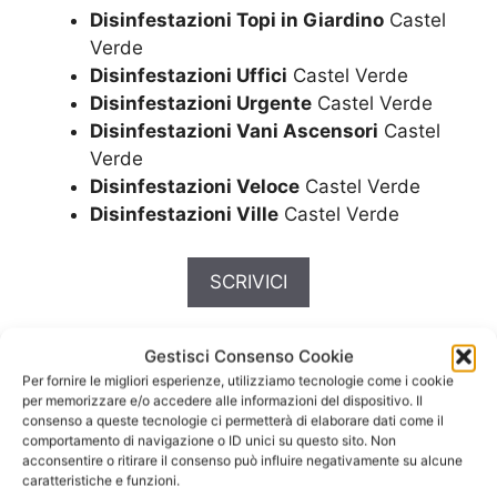
Disinfestazioni Topi in Giardino
Castel
Verde
Disinfestazioni Uffici
Castel Verde
Disinfestazioni Urgente
Castel Verde
Disinfestazioni Vani Ascensori
Castel
Verde
Disinfestazioni Veloce
Castel Verde
Disinfestazioni Ville
Castel Verde
SCRIVICI
Maggiori informazioni
Gestisci Consenso Cookie
Per fornire le migliori esperienze, utilizziamo tecnologie come i cookie
per Derattizzazione
per memorizzare e/o accedere alle informazioni del dispositivo. Il
consenso a queste tecnologie ci permetterà di elaborare dati come il
Prezzi Castel Verde
comportamento di navigazione o ID unici su questo sito. Non
acconsentire o ritirare il consenso può influire negativamente su alcune
caratteristiche e funzioni.