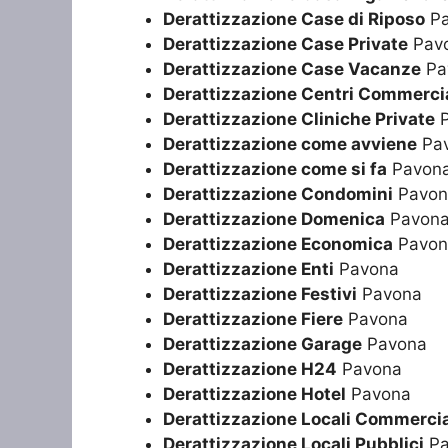
Derattizzazione Case di Riposo
Pa
Derattizzazione Case Private
Pav
Derattizzazione Case Vacanze
Pa
Derattizzazione Centri Commercia
Derattizzazione Cliniche Private
P
Derattizzazione come avviene
Pa
Derattizzazione come si fa
Pavon
Derattizzazione Condomini
Pavon
Derattizzazione Domenica
Pavon
Derattizzazione Economica
Pavon
Derattizzazione Enti
Pavona
Derattizzazione Festivi
Pavona
Derattizzazione Fiere
Pavona
Derattizzazione Garage
Pavona
Derattizzazione H24
Pavona
Derattizzazione Hotel
Pavona
Derattizzazione Locali Commercia
Derattizzazione Locali Pubblici
Pa