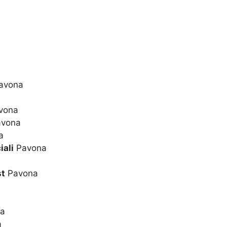
avona
vona
vona
a
iali
Pavona
st
Pavona
a
a