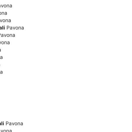
vona
ona
vona
li
Pavona
avona
vona
a
a
a
a
li
Pavona
vona