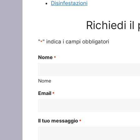
Disinfestazioni
Richiedi i
"
" indica i campi obbligatori
*
Nome
*
Nome
Email
*
Il tuo messaggio
*