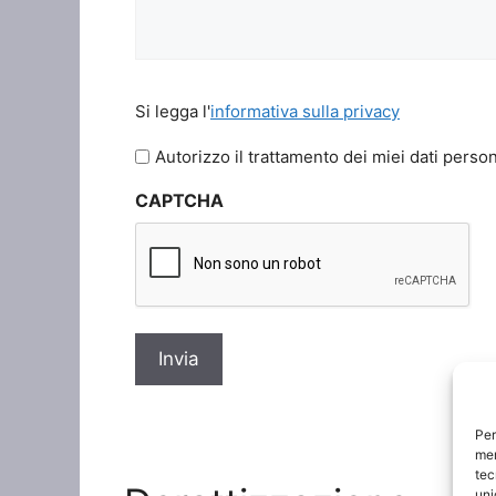
Si
Si legga l'
informativa sulla privacy
legga
l'informativa
Autorizzo il trattamento dei miei dati person
sulla
CAPTCHA
privacy
*
Per
mem
tec
uni