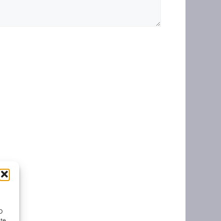
ID
nte