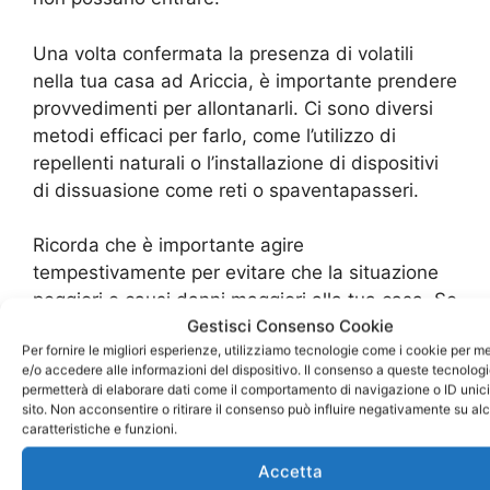
Una volta confermata la presenza di volatili
nella tua casa ad Ariccia, è importante prendere
provvedimenti per allontanarli. Ci sono diversi
metodi efficaci per farlo, come l’utilizzo di
repellenti naturali o l’installazione di dispositivi
di dissuasione come reti o spaventapasseri.
Ricorda che è importante agire
tempestivamente per evitare che la situazione
peggiori e causi danni maggiori alla tua casa. Se
Gestisci Consenso Cookie
hai bisogno di aiuto, puoi contattare un
Per fornire le migliori esperienze, utilizziamo tecnologie come i cookie per 
professionista specializzato in allontanamento
e/o accedere alle informazioni del dispositivo. Il consenso a queste tecnologi
volatili ad Ariccia per ricevere preventivi e
permetterà di elaborare dati come il comportamento di navigazione o ID unic
consigli su come proteggere la tua casa in
sito. Non acconsentire o ritirare il consenso può influire negativamente su al
caratteristiche e funzioni.
modo efficace e sicuro.
Accetta