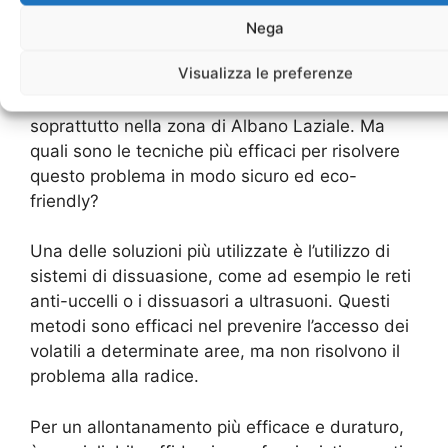
Gli uccelli possono diventare un problema per
molte persone, soprattutto quando si trovano
Nega
nei pressi delle abitazioni o dei luoghi di lavoro.
Visualizza le preferenze
Per questo motivo, l’allontanamento dei volatili è
diventato un servizio sempre più richiesto,
soprattutto nella zona di Albano Laziale. Ma
quali sono le tecniche più efficaci per risolvere
questo problema in modo sicuro ed eco-
friendly?
Una delle soluzioni più utilizzate è l’utilizzo di
sistemi di dissuasione, come ad esempio le reti
anti-uccelli o i dissuasori a ultrasuoni. Questi
metodi sono efficaci nel prevenire l’accesso dei
volatili a determinate aree, ma non risolvono il
problema alla radice.
Per un allontanamento più efficace e duraturo,