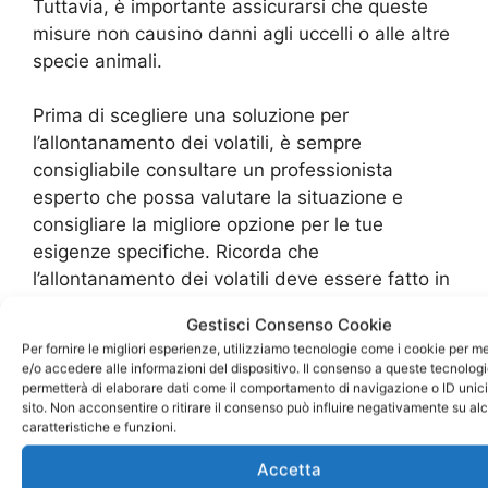
Tuttavia, è importante assicurarsi che queste
misure non causino danni agli uccelli o alle altre
specie animali.
Prima di scegliere una soluzione per
l’allontanamento dei volatili, è sempre
consigliabile consultare un professionista
esperto che possa valutare la situazione e
consigliare la migliore opzione per le tue
esigenze specifiche. Ricorda che
l’allontanamento dei volatili deve essere fatto in
modo sicuro e rispettoso dell’ambiente per
Gestisci Consenso Cookie
garantire una soluzione efficace e duratura.
Per fornire le migliori esperienze, utilizziamo tecnologie come i cookie per 
e/o accedere alle informazioni del dispositivo. Il consenso a queste tecnologi
Tecniche di allontanamento dei
permetterà di elaborare dati come il comportamento di navigazione o ID unic
sito. Non acconsentire o ritirare il consenso può influire negativamente su al
volatili: quali sono le più efficaci
caratteristiche e funzioni.
Accetta