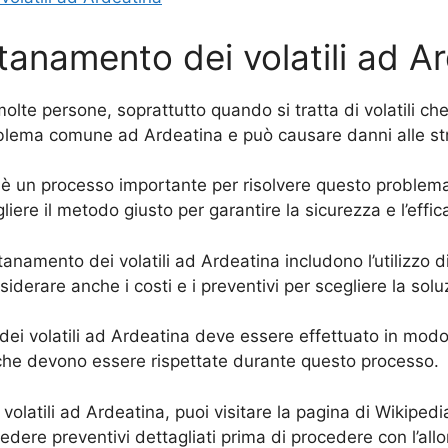
ntanamento dei volatili ad A
olte persone, soprattutto quando si tratta di volatili che
oblema comune ad Ardeatina e può causare danni alle str
 è un processo importante per risolvere questo problema.
liere il metodo giusto per garantire la sicurezza e l’effic
anamento dei volatili ad Ardeatina includono l’utilizzo di d
nsiderare anche i costi e i preventivi per scegliere la sol
dei volatili ad Ardeatina deve essere effettuato in modo
 che devono essere rispettate durante questo processo.
 volatili ad Ardeatina, puoi visitare la pagina di Wikipe
chiedere preventivi dettagliati prima di procedere con l’all