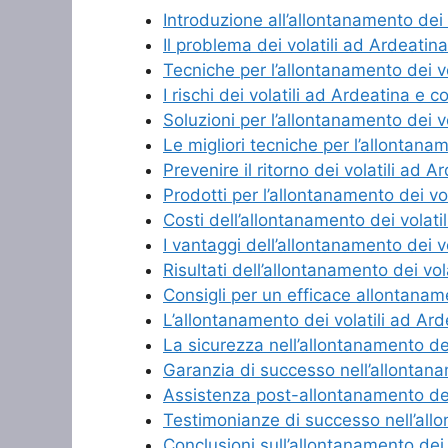
Introduzione all’allontanamento dei 
Il problema dei volatili ad Ardeatina
Tecniche per l’allontanamento dei vo
I rischi dei volatili ad Ardeatina e c
Soluzioni per l’allontanamento dei v
Le migliori tecniche per l’allontana
Prevenire il ritorno dei volatili ad A
Prodotti per l’allontanamento dei vo
Costi dell’allontanamento dei volati
I vantaggi dell’allontanamento dei v
Risultati dell’allontanamento dei vol
Consigli per un efficace allontaname
L’allontanamento dei volatili ad Ard
La sicurezza nell’allontanamento dei
Garanzia di successo nell’allontana
Assistenza post-allontanamento dei
Testimonianze di successo nell’allo
Conclusioni sull’allontanamento dei 