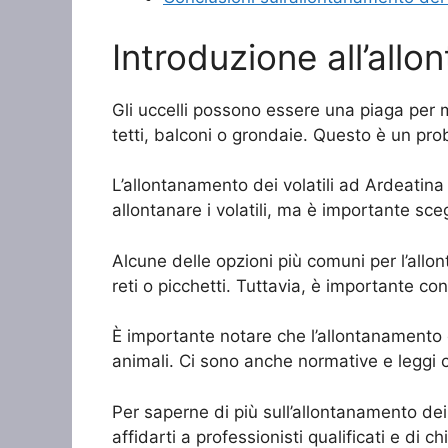
Introduzione all’allo
Gli uccelli possono essere una piaga per m
tetti, balconi o grondaie. Questo è un pr
L’allontanamento dei volatili ad Ardeatina
allontanare i volatili, ma è importante sceg
Alcune delle opzioni più comuni per l’allont
reti o picchetti. Tuttavia, è importante co
È importante notare che l’allontanamento 
animali. Ci sono anche normative e leggi
Per saperne di più sull’allontanamento dei
affidarti a professionisti qualificati e di 