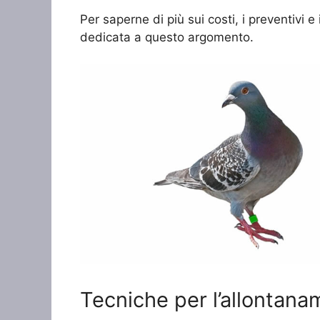
Per saperne di più sui costi, i preventivi 
dedicata a questo argomento.
Tecniche per l’allontanam