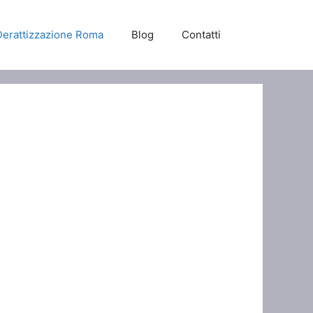
Derattizzazione Roma
Blog
Contatti