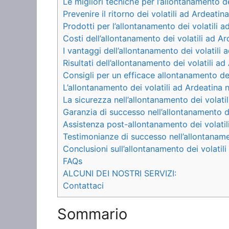
Le migliori tecniche per l’allontanamento de
Prevenire il ritorno dei volatili ad Ardeatina
Prodotti per l’allontanamento dei volatili a
Costi dell’allontanamento dei volatili ad Ar
I vantaggi dell’allontanamento dei volatili 
Risultati dell’allontanamento dei volatili ad
Consigli per un efficace allontanamento dei
L’allontanamento dei volatili ad Ardeatina n
La sicurezza nell’allontanamento dei volati
Garanzia di successo nell’allontanamento de
Assistenza post-allontanamento dei volatil
Testimonianze di successo nell’allontaname
Conclusioni sull’allontanamento dei volatil
FAQs
ALCUNI DEI NOSTRI SERVIZI:
Contattaci
Sommario