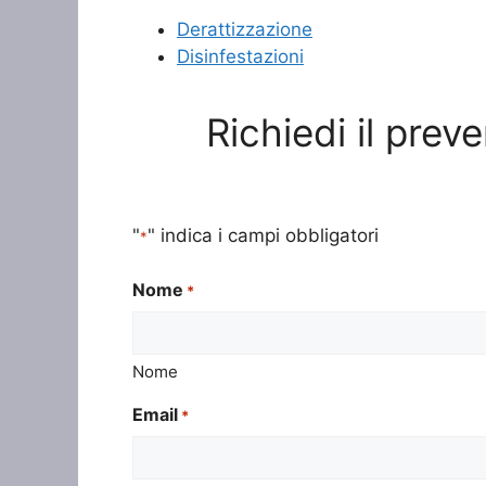
Derattizzazione
Disinfestazioni
Richiedi il prev
"
" indica i campi obbligatori
*
Nome
*
Nome
Email
*