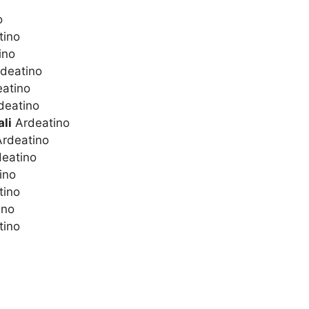
o
tino
ino
deatino
atino
deatino
li
Ardeatino
rdeatino
eatino
ino
tino
ino
tino