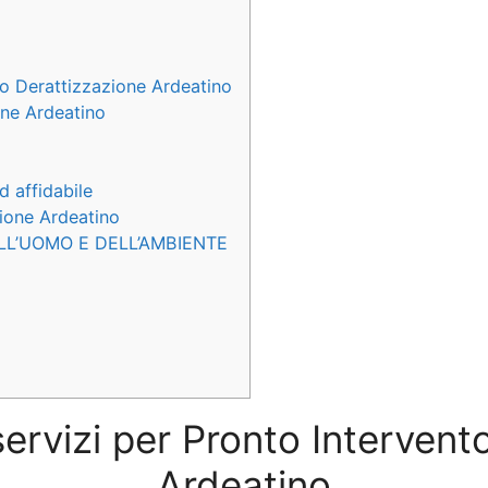
to Derattizzazione Ardeatino
one Ardeatino
d affidabile
zione Ardeatino
LL’UOMO E DELL’AMBIENTE
servizi per Pronto Interven
Ardeatino