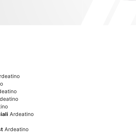
deatino
no
eatino
deatino
ino
iali
Ardeatino
st
Ardeatino