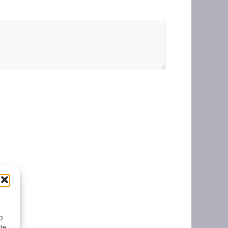
ID
nte