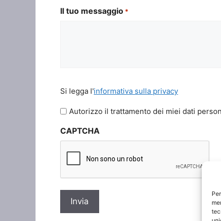
Il tuo messaggio
*
Si
Si legga l'
informativa sulla privacy
legga
l'informativa
Autorizzo il trattamento dei miei dati person
sulla
CAPTCHA
privacy
*
Per
mem
tec
uni