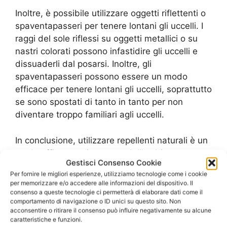
Inoltre, è possibile utilizzare oggetti riflettenti o
spaventapasseri per tenere lontani gli uccelli. I
raggi del sole riflessi su oggetti metallici o su
nastri colorati possono infastidire gli uccelli e
dissuaderli dal posarsi. Inoltre, gli
spaventapasseri possono essere un modo
efficace per tenere lontani gli uccelli, soprattutto
se sono spostati di tanto in tanto per non
diventare troppo familiari agli uccelli.
In conclusione, utilizzare repellenti naturali è un
modo efficace e rispettoso dell’ambiente per
Gestisci Consenso Cookie
tenere lontani gli uccelli indesiderati. Con un po’
Per fornire le migliori esperienze, utilizziamo tecnologie come i cookie
di pazienza e costanza, è possibile mantenere
per memorizzare e/o accedere alle informazioni del dispositivo. Il
la propria casa o giardino liberi da uccelli senza
consenso a queste tecnologie ci permetterà di elaborare dati come il
comportamento di navigazione o ID unici su questo sito. Non
dover spendere una fortuna in costosi servizi di
acconsentire o ritirare il consenso può influire negativamente su alcune
allontanamento volatili. Ricorda sempre di
caratteristiche e funzioni.