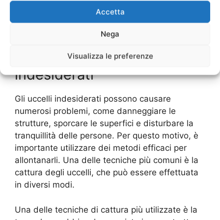
utilizzare prodotti naturali e di non danneggiare
Accetta
gli uccelli o l’ambiente.
Nega
Tecniche di cattura per
rimuovere gli uccelli
Visualizza le preferenze
indesiderati
Gli uccelli indesiderati possono causare
numerosi problemi, come danneggiare le
strutture, sporcare le superfici e disturbare la
tranquillità delle persone. Per questo motivo, è
importante utilizzare dei metodi efficaci per
allontanarli. Una delle tecniche più comuni è la
cattura degli uccelli, che può essere effettuata
in diversi modi.
Una delle tecniche di cattura più utilizzate è la