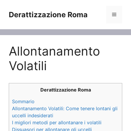
Vai
al
Derattizzazione Roma
Menu
contenuto
Allontanamento
Volatili
Derattizzazione Roma
Sommario
Allontanamento Volatili: Come tenere lontani gli
uccelli indesiderati
I migliori metodi per allontanare i volatili
Dissuasori per allontanare gli uccelli