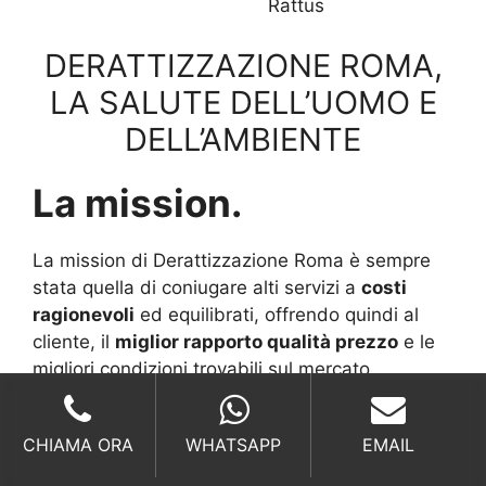
Rattus
DERATTIZZAZIONE ROMA,
LA SALUTE DELL’UOMO E
DELL’AMBIENTE
La mission.
La mission di Derattizzazione Roma è sempre
stata quella di coniugare alti servizi a
costi
ragionevoli
ed equilibrati, offrendo quindi al
cliente, il
miglior rapporto qualità prezzo
e le
migliori condizioni trovabili sul mercato.
La derattizzazione
CHIAMA ORA
WHATSAPP
EMAIL
Roma.