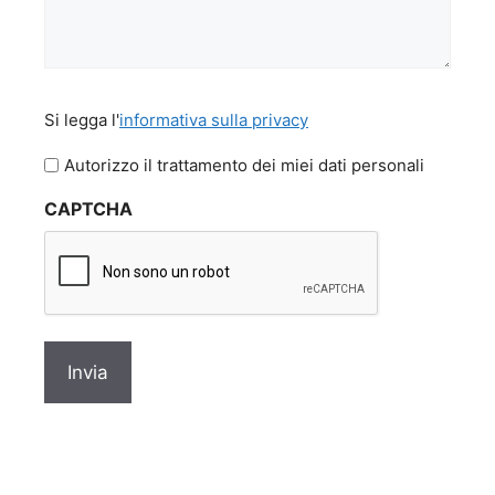
Si
Si legga l'
informativa sulla privacy
legga
l'informativa
Autorizzo il trattamento dei miei dati personali
sulla
CAPTCHA
privacy
*