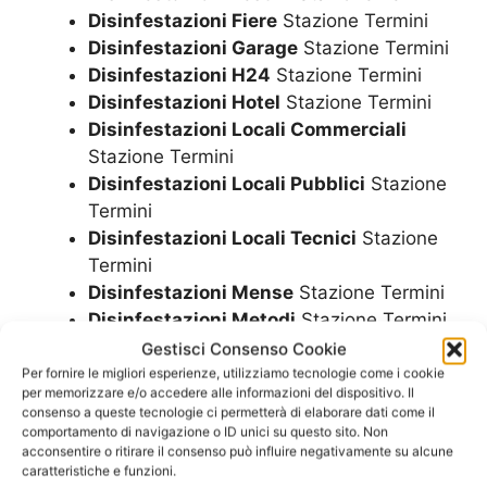
Disinfestazioni Fiere
Stazione Termini
Disinfestazioni Garage
Stazione Termini
Disinfestazioni H24
Stazione Termini
Disinfestazioni Hotel
Stazione Termini
Disinfestazioni Locali Commerciali
Stazione Termini
Disinfestazioni Locali Pubblici
Stazione
Termini
Disinfestazioni Locali Tecnici
Stazione
Termini
Disinfestazioni Mense
Stazione Termini
Disinfestazioni Metodi
Stazione Termini
Disinfestazioni Negozi
Stazione Termini
Gestisci Consenso Cookie
Disinfestazioni Notte
Stazione Termini
Per fornire le migliori esperienze, utilizziamo tecnologie come i cookie
per memorizzare e/o accedere alle informazioni del dispositivo. Il
Disinfestazioni Parchi
Stazione Termini
consenso a queste tecnologie ci permetterà di elaborare dati come il
Disinfestazioni Parco
Stazione Termini
comportamento di navigazione o ID unici su questo sito. Non
acconsentire o ritirare il consenso può influire negativamente su alcune
Disinfestazioni Pub
Stazione Termini
caratteristiche e funzioni.
Disinfestazioni Residence
Stazione