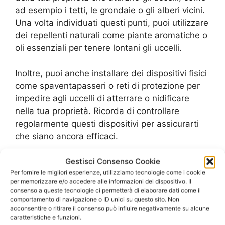
ad esempio i tetti, le grondaie o gli alberi vicini.
Una volta individuati questi punti, puoi utilizzare
dei repellenti naturali come piante aromatiche o
oli essenziali per tenere lontani gli uccelli.
Inoltre, puoi anche installare dei dispositivi fisici
come spaventapasseri o reti di protezione per
impedire agli uccelli di atterrare o nidificare
nella tua proprietà. Ricorda di controllare
regolarmente questi dispositivi per assicurarti
che siano ancora efficaci.
Infine, se hai bisogno di aiuto, puoi sempre
Gestisci Consenso Cookie
Per fornire le migliori esperienze, utilizziamo tecnologie come i cookie
consultare guide online o chiedere consigli a un
per memorizzare e/o accedere alle informazioni del dispositivo. Il
esperto di allontanamento volatili. Con un po’ di
consenso a queste tecnologie ci permetterà di elaborare dati come il
pazienza e impegno, puoi facilmente tenere
comportamento di navigazione o ID unici su questo sito. Non
acconsentire o ritirare il consenso può influire negativamente su alcune
lontani gli uccelli dalla tua proprietà senza dover
caratteristiche e funzioni.
spendere troppo.