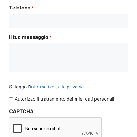
Telefono
*
Il tuo messaggio
*
Si
Si legga l'
informativa sulla privacy
legga
l'informativa
Autorizzo il trattamento dei miei dati personali
sulla
CAPTCHA
privacy
*