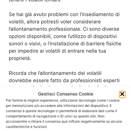
Se hai già avuto problemi con l’insediamento di
volatili, allora potresti voler considerare
l’allontanamento professionale. Ci sono diverse
opzioni disponibili, come l’utilizzo di dispositivi
sonori o visivi, o l’installazione di barriere fisiche
per impedire ai volatili di entrare nella tua
proprietà.
Ricorda che l’allontanamento dei volatili
dovrebbe essere fatto da professionisti esperti
per garantire la sicurezza degli animali e la
Gestisci Consenso Cookie
conformità alle leggi locali. Contatta diverse
Per fornire le migliori esperienze, utilizziamo tecnologie come i cookie
aziende per ottenere preventivi e scegli quella
per memorizzare e/o accedere alle informazioni del dispositivo. Il
che offre il miglior rapporto qualità-prezzo.
consenso a queste tecnologie ci permetterà di elaborare dati come il
comportamento di navigazione o ID unici su questo sito. Non
acconsentire o ritirare il consenso può influire negativamente su alcune
Con questi consigli, puoi prevenire
caratteristiche e funzioni.