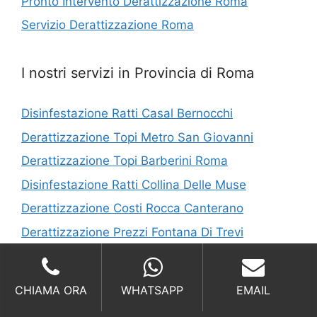
Pronto Intervento Derattizzazione Roma
Servizio Derattizzazione Roma
I nostri servizi in Provincia di Roma
Disinfestazione Ratti Casal Bernocchi
Derattizzazione Topi Metro San Giovanni
Derattizzazione Topi Barberini Roma
Disinfestazione Ratti Collina Delle Muse
Derattizzazione Costi Rocca Canterano
Derattizzazione Prezzi Fontana Di Trevi
Derattizzazione Ratti Vitinia
Ditta Derattizzazione Metro Conca D’oro
CHIAMA ORA
WHATSAPP
EMAIL
Disinfestazione Ratti Grottarossa