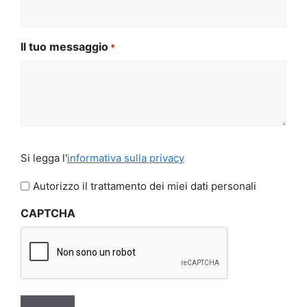
Il tuo messaggio
*
Si
Si legga l'
informativa sulla privacy
legga
l'informativa
Autorizzo il trattamento dei miei dati personali
sulla
CAPTCHA
privacy
*