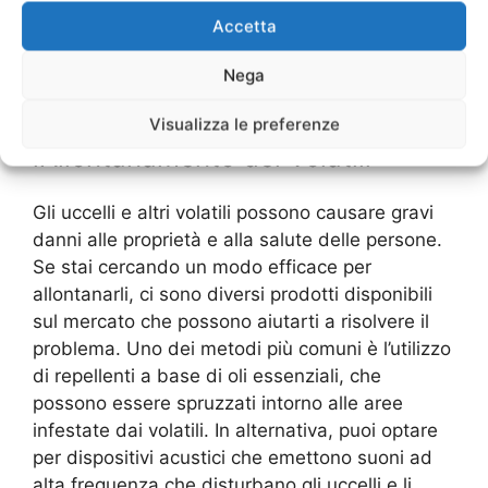
efficacemente l’insediamento dei volatili nella
Accetta
tua proprietà e mantenere l’ambiente pulito e
sicuro per te e la tua famiglia.
Nega
Prodotti Efficaci per
Visualizza le preferenze
l’Allontanamento dei Volatili
Gli uccelli e altri volatili possono causare gravi
danni alle proprietà e alla salute delle persone.
Se stai cercando un modo efficace per
allontanarli, ci sono diversi prodotti disponibili
sul mercato che possono aiutarti a risolvere il
problema. Uno dei metodi più comuni è l’utilizzo
di repellenti a base di oli essenziali, che
possono essere spruzzati intorno alle aree
infestate dai volatili. In alternativa, puoi optare
per dispositivi acustici che emettono suoni ad
alta frequenza che disturbano gli uccelli e li