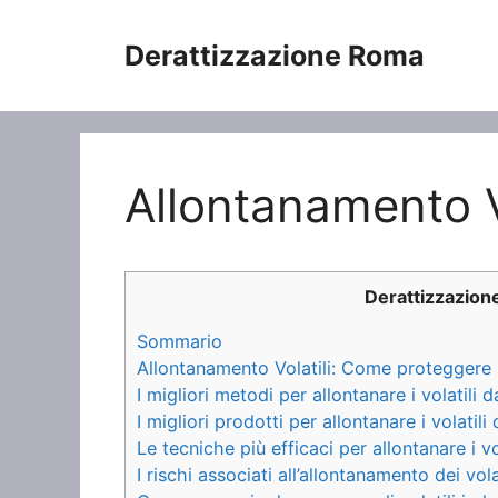
Vai
al
Derattizzazione Roma
contenuto
Allontanamento Vo
Derattizzazio
Sommario
Allontanamento Volatili: Come proteggere la
I migliori metodi per allontanare i volatili d
I migliori prodotti per allontanare i volatili
Le tecniche più efficaci per allontanare i vo
I rischi associati all’allontanamento dei vola