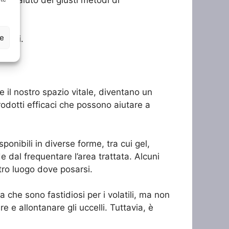
n l’aiuto dei giusti metodi di
ze
azioni.
 il nostro spazio vitale, diventano un
rodotti efficaci che possono aiutare a
sponibili in diverse forme, tra cui gel,
e dal frequentare l’area trattata. Alcuni
tro luogo dove posarsi.
a che sono fastidiosi per i volatili, ma non
 e allontanare gli uccelli. Tuttavia, è