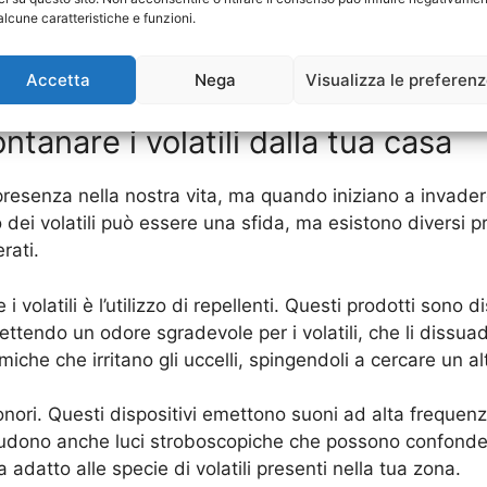
nella tua casa, non aspettare a prendere provvedimenti. Co
alcune caratteristiche e funzioni.
tua casa e la tua famiglia da questi fastidiosi visitatori.
Accetta
Nega
Visualizza le preferen
ua casa dai volatili, visita
Wikipedia
per ulteriori inform
ontanare i volatili dalla tua casa
resenza nella nostra vita, ma quando iniziano a invadere
dei volatili può essere una sfida, ma esistono diversi p
rati.
volatili è l’utilizzo di repellenti. Questi prodotti sono di
ettendo un odore sgradevole per i volatili, che li dissuad
che che irritano gli uccelli, spingendoli a cercare un al
 sonori. Questi dispositivi emettono suoni ad alta frequenz
ncludono anche luci stroboscopiche che possono confondere
 adatto alle specie di volatili presenti nella tua zona.