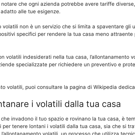
e notare che ogni azienda potrebbe avere tariffe diverse
ù adatto alle tue esigenze.
volatili non è un servizio che si limita a spaventare gli ucce
ositivi specifici per rendere la tua casa meno attraente p
 volatili indesiderati nella tua casa, l’allontanamento v
iende specializzate per richiedere un preventivo e prote
nto volatili, puoi consultare la pagina di Wikipedia dedi
ntanare i volatili dalla tua casa
ti che invadono il tuo spazio e rovinano la tua casa, è 
 per tenere lontani i volatili dalla tua casa, sia che si trat
 l’allontanamento volatili, un processo che utilizza tecnic