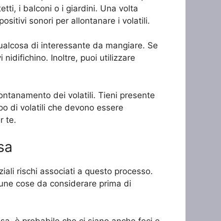
tti, i balconi o i giardini. Una volta
sitivi sonori per allontanare i volatili.
o qualcosa di interessante da mangiare. Se
 nidifichino. Inoltre, puoi utilizzare
lontanamento dei volatili. Tieni presente
po di volatili che devono essere
r te.
asa
iali rischi associati a questo processo.
cune cose da considerare prima di
asa, è probabile che ci siano anche feci e