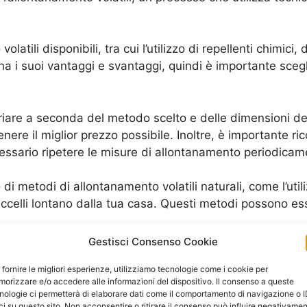
.
tili disponibili, tra cui l’utilizzo di repellenti chimici, d
ha i suoi vantaggi e svantaggi, quindi è importante scegl
variare a seconda del metodo scelto e delle dimensioni de
tenere il miglior prezzo possibile. Inoltre, è importante ri
sario ripetere le misure di allontanamento periodicamen
 di metodi di allontanamento volatili naturali, come l’uti
r uccelli lontano dalla tua casa. Questi metodi possono es
Gestisci Consenso Cookie
 pulita e libera da cibo o acqua che potrebbero attirare 
 fornire le migliori esperienze, utilizziamo tecnologie come i cookie per
erture o crepe nella tua casa che potrebbero essere utiliz
orizzare e/o accedere alle informazioni del dispositivo. Il consenso a queste
nologie ci permetterà di elaborare dati come il comportamento di navigazione o 
ci su questo sito. Non acconsentire o ritirare il consenso può influire negativame