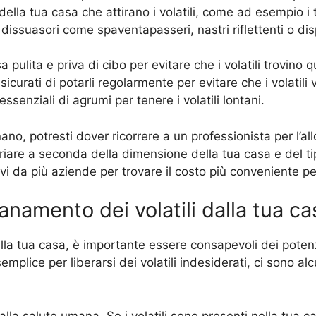
della tua casa che attirano i volatili, come ad esempio i te
 dissuasori come spaventapasseri, nastri riflettenti o dispo
 pulita e priva di cibo per evitare che i volatili trovin
icurati di potarli regolarmente per evitare che i volatili vi
ssenziali di agrumi per tenere i volatili lontani.
no, potresti dover ricorrere a un professionista per l’al
riare a seconda della dimensione della tua casa e del ti
ivi da più aziende per trovare il costo più conveniente pe
ontanamento dei volatili dalla tua c
dalla tua casa, è importante essere consapevoli dei potenz
lice per liberarsi dei volatili indesiderati, ci sono al
alla salute umana. Se i volatili sono presenti nella tua c