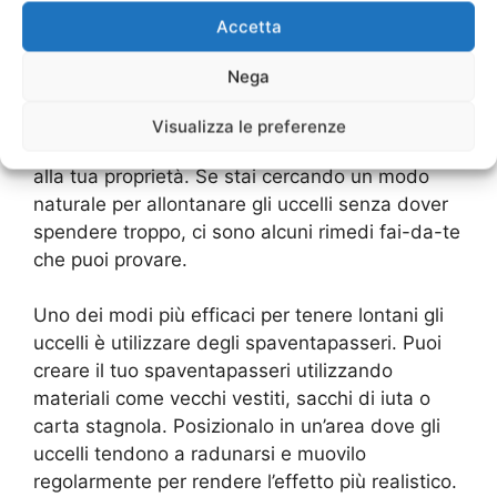
Accetta
lontani gli uccelli
Nega
Gli uccelli possono essere una piacevole
compagnia, ma quando diventano troppo
Visualizza le preferenze
invadenti possono causare problemi e danni
alla tua proprietà. Se stai cercando un modo
naturale per allontanare gli uccelli senza dover
spendere troppo, ci sono alcuni rimedi fai-da-te
che puoi provare.
Uno dei modi più efficaci per tenere lontani gli
uccelli è utilizzare degli spaventapasseri. Puoi
creare il tuo spaventapasseri utilizzando
materiali come vecchi vestiti, sacchi di iuta o
carta stagnola. Posizionalo in un’area dove gli
uccelli tendono a radunarsi e muovilo
regolarmente per rendere l’effetto più realistico.