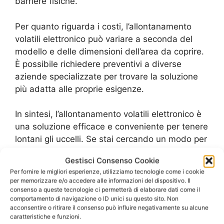
barriere fisiche.
Per quanto riguarda i costi, l’allontanamento
volatili elettronico può variare a seconda del
modello e delle dimensioni dell’area da coprire.
È possibile richiedere preventivi a diverse
aziende specializzate per trovare la soluzione
più adatta alle proprie esigenze.
In sintesi, l’allontanamento volatili elettronico è
una soluzione efficace e conveniente per tenere
lontani gli uccelli. Se stai cercando un modo per
risolvere il problema degli uccelli indesiderati,
Gestisci Consenso Cookie
valuta l’utilizzo di questo sistema e scopri come
Per fornire le migliori esperienze, utilizziamo tecnologie come i cookie
può aiutarti a proteggere la tua proprietà.
per memorizzare e/o accedere alle informazioni del dispositivo. Il
consenso a queste tecnologie ci permetterà di elaborare dati come il
comportamento di navigazione o ID unici su questo sito. Non
Allontanamento volatili naturale:
acconsentire o ritirare il consenso può influire negativamente su alcune
caratteristiche e funzioni.
rimedi fai-da-te per tenere