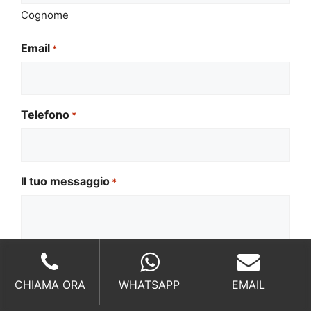
Cognome
Email
*
Telefono
*
Il tuo messaggio
*
CHIAMA ORA
WHATSAPP
EMAIL
Si
Si legga l'
informativa sulla privacy
legga