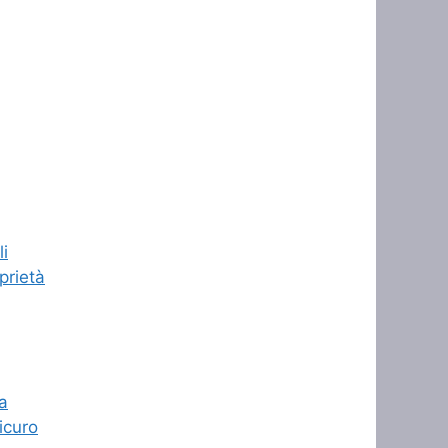
li
prietà
ma
icuro