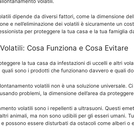
allontanamento volatili.
olatili dipende da diversi fattori, come la dimensione dell
zione e nell’eliminazione dei volatili è sicuramente un co
sionista per proteggere la tua casa e la tua famiglia dai
 Volatili: Cosa Funziona e Cosa Evitare
ggere la tua casa da infestazioni di uccelli e altri volat
quali sono i prodotti che funzionano davvero e quali dov
allontanamento volatili non è una soluzione universale. C
 causando problemi, la dimensione dell’area da proteggere
amento volatili sono i repellenti a ultrasuoni. Questi em
 altri animali, ma non sono udibili per gli esseri umani. T
li e possono essere disturbati da ostacoli come alberi o ed