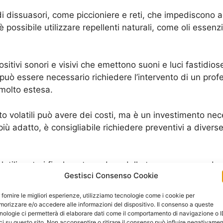
 di dissuasori, come piccioniere e reti, che impediscono agl
 è possibile utilizzare repellenti naturali, come oli essen
ositivi sonori e visivi che emettono suoni e luci fastidios
i, può essere necessario richiedere l’intervento di un pro
à molto estesa.
o volatili può avere dei costi, ma è un investimento nec
più adatto, è consigliabile richiedere preventivi a divers
tili, potrai finalmente godere della tua casa senza dover
Gestisci Consenso Cookie
u questo argomento, puoi visitare la pagina di Wikipedia de
 fornire le migliori esperienze, utilizziamo tecnologie come i cookie per
ome Prevenire e Risolvere Problemi di In
orizzare e/o accedere alle informazioni del dispositivo. Il consenso a queste
nologie ci permetterà di elaborare dati come il comportamento di navigazione o 
ci su questo sito. Non acconsentire o ritirare il consenso può influire negativame