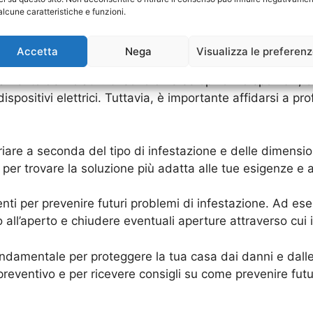
la tua casa, come danneggiare tetti, grondaie e persino e
alcune caratteristiche e funzioni.
ono mettere a rischio la salute della tua famiglia. Per q
blemi di infestazione da volatili.
Accetta
Nega
Visualizza le preferen
amento dei volatili. Ci sono diverse opzioni disponibili, com
i dispositivi elettrici. Tuttavia, è importante affidarsi a pr
ariare a seconda del tipo di infestazione e delle dimensio
 per trovare la soluzione più adatta alle tue esigenze e 
ti per prevenire futuri problemi di infestazione. Ad ese
 all’aperto e chiudere eventuali aperture attraverso cui i
 fondamentale per proteggere la tua casa dai danni e dall
reventivo e per ricevere consigli su come prevenire futu