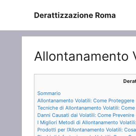
Vai
al
Derattizzazione Roma
contenuto
Allontanamento Vo
Dera
Sommario
Allontanamento Volatili: Come Proteggere la 
Tecniche di Allontanamento Volatili: Come Sb
Danni Causati dai Volatili: Come Prevenire 
I Migliori Metodi di Allontanamento Volatili
Prodotti per l’Allontanamento Volatili: Cos