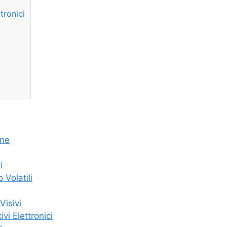
tronici
one
i
 Volatili
Visivi
vi Elettronici