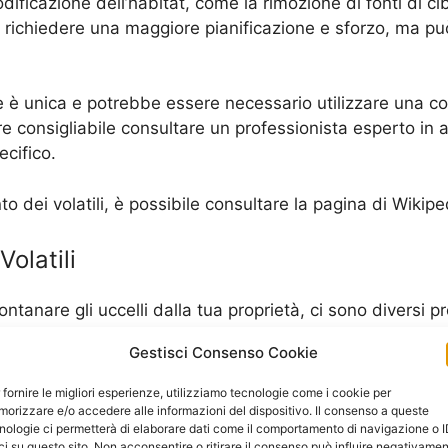
odificazione dell’habitat, come la rimozione di fonti di ci
 richiedere una maggiore pianificazione e sforzo, ma pu
e è unica e potrebbe essere necessario utilizzare una c
empre consigliabile consultare un professionista esperto in
ecifico.
nto dei volatili, è possibile consultare la pagina di Wiki
Volatili
tanare gli uccelli dalla tua proprietà, ci sono diversi p
i, dispositivi acustici e visivi, elettrificatori e sistemi di
Gestisci Consenso Cookie
conda del tipo di uccelli che vuoi allontanare e delle dim
 fornire le migliori esperienze, utilizziamo tecnologie come i cookie per
 specializzate in allontanamento volatili.
orizzare e/o accedere alle informazioni del dispositivo. Il consenso a queste
nologie ci permetterà di elaborare dati come il comportamento di navigazione o 
ci su questo sito. Non acconsentire o ritirare il consenso può influire negativame