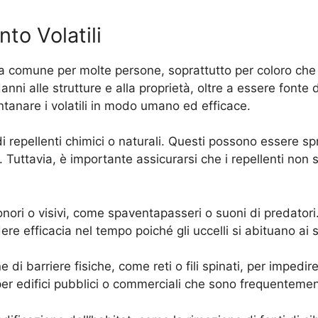
to Volatili
ma comune per molte persone, soprattutto per coloro che 
nni alle strutture e alla proprietà, oltre a essere fonte
ontanare i volatili in modo umano ed efficace.
di repellenti chimici o naturali. Questi possono essere sp
a. Tuttavia, è importante assicurarsi che i repellenti non s
i sonori o visivi, come spaventapasseri o suoni di predato
 efficacia nel tempo poiché gli uccelli si abituano ai s
i barriere fisiche, come reti o fili spinati, per impedire 
r edifici pubblici o commerciali che sono frequentemente