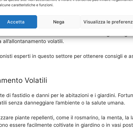
per garantire un allontanamento efficace e duraturo. Assi
alcune caratteristiche e funzioni.
prima di acquistare.
Accetta
Nega
Visualizza le preferen
 è un’attività delicata e che è importante rispettare le le
ircostante. Per ulteriori informazioni su come gestire gli 
all’allontanamento volatili.
sionisti esperti in questo settore per ottenere consigli e 
amento Volatili
 di fastidio e danni per le abitazioni e i giardini. Fort
atili senza danneggiare l’ambiente o la salute umana.
ilizzare piante repellenti, come il rosmarino, la menta, l
no essere facilmente coltivate in giardino o in vasi post