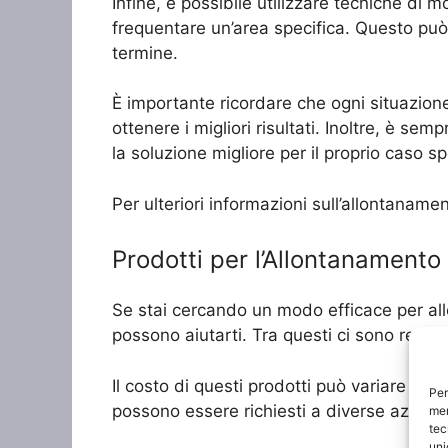
Infine, è possibile utilizzare tecniche di m
frequentare un’area specifica. Questo può
termine.
È importante ricordare che ogni situazion
ottenere i migliori risultati. Inoltre, è s
la soluzione migliore per il proprio caso sp
Per ulteriori informazioni sull’allontaname
Prodotti per l’Allontanamento 
Se stai cercando un modo efficace per allon
possono aiutarti. Tra questi ci sono repellent
Il costo di questi prodotti può variare a se
Per
possono essere richiesti a diverse aziende
mem
tec
uni