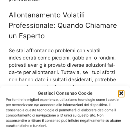
Allontanamento Volatili
Professionale: Quando Chiamare
un Esperto
Se stai affrontando problemi con volatili
indesiderati come piccioni, gabbiani o rondini,
potresti aver già provato diverse soluzioni fai-
da-te per allontanarli. Tuttavia, se i tuoi sforzi
non hanno dato i risultati desiderati, potrebbe
essere il momento di considerare un
Gestisci Consenso Cookie
allontanamento volatili professionale.
Per fornire le migliori esperienze, utilizziamo tecnologie come i cookie
per memorizzare e/o accedere alle informazioni del dispositivo. Il
Un esperto di allontanamento volatili ha le
consenso a queste tecnologie ci permetterà di elaborare dati come il
comportamento di navigazione o ID unici su questo sito. Non
conoscenze e le attrezzature necessarie per
acconsentire o ritirare il consenso può influire negativamente su alcune
affrontare il problema in modo efficace e
caratteristiche e funzioni.