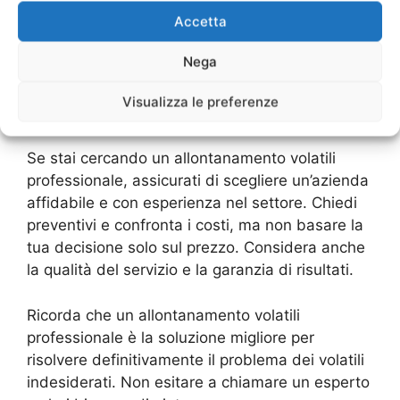
duraturo. Inoltre, un professionista può valutare
Accetta
la situazione e consigliare la migliore soluzione
per il tuo caso specifico, tenendo conto di
Nega
fattori come il tipo di volatili presenti, la loro
abitudine al luogo e le dimensioni dell’area da
Visualizza le preferenze
proteggere.
Se stai cercando un allontanamento volatili
professionale, assicurati di scegliere un’azienda
affidabile e con esperienza nel settore. Chiedi
preventivi e confronta i costi, ma non basare la
tua decisione solo sul prezzo. Considera anche
la qualità del servizio e la garanzia di risultati.
Ricorda che un allontanamento volatili
professionale è la soluzione migliore per
risolvere definitivamente il problema dei volatili
indesiderati. Non esitare a chiamare un esperto