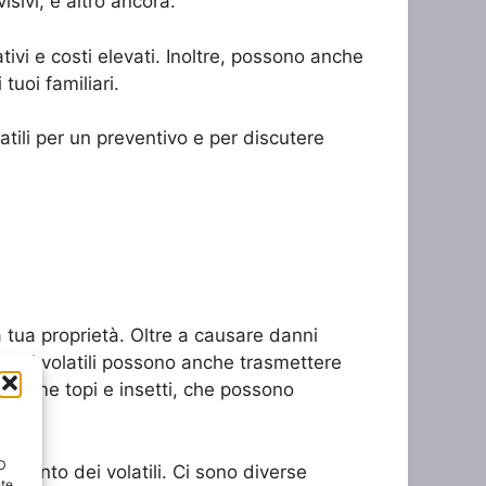
visivi, e altro ancora.
ivi e costi elevati. Inoltre, possono anche
tuoi familiari.
atili per un preventivo e per discutere
 tua proprietà. Oltre a causare danni
ici, i volatili possono anche trasmettere
ti, come topi e insetti, che possono
ID
namento dei volatili. Ci sono diverse
nte