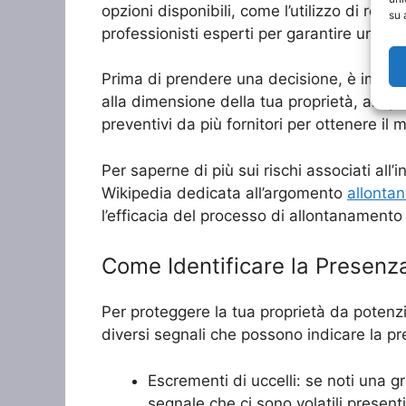
opzioni disponibili, come l’utilizzo di repell
su 
professionisti esperti per garantire un’effi
Prima di prendere una decisione, è importa
alla dimensione della tua proprietà, al tip
preventivi da più fornitori per ottenere il 
Per saperne di più sui rischi associati all’
Wikipedia dedicata all’argomento
allontan
l’efficacia del processo di allontanamento d
Come Identificare la Presenza 
Per proteggere la tua proprietà da potenzia
diversi segnali che possono indicare la pr
Escrementi di uccelli: se noti una g
segnale che ci sono volatili presenti