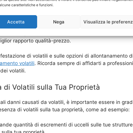
enti, la posa di reti o l’installazione di dispositivi acusti
alcune caratteristiche e funzioni.
cace e sicura rimozione dei volatili.
Accetta
Nega
Visualizza le preferen
nte considerare i costi associati all’allontanamento dei v
o di volatili presenti e al metodo di allontanamento scelt
miglior rapporto qualità-prezzo.
infestazione di volatili e sulle opzioni di allontanamento d
amento volatili
. Ricorda sempre di affidarti a professioni
ei volatili.
di Volatili sulla Tua Proprietà
li danni causati da volatili, è importante essere in grad
esenza di volatili sulla tua proprietà, come ad esempio:
rande quantità di escrementi di uccelli sulle tue struttu
 sulla tua proprietà.