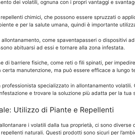
mento dei volatili, ognuna con i propri vantaggi e svantag
i repellenti chimici, che possono essere spruzzati o applic
ente e per la salute umana, quindi è importante utilizza
vi di allontanamento, come spaventapasseri o dispositivi 
ossono abituarsi ad essi e tornare alla zona infestata.
i barriere fisiche, come reti o fili spinati, per impedire a
 certa manutenzione, ma può essere efficace a lungo t
un professionista specializzato in allontanamento volati
nfestazione e trovare la soluzione più adatta per la tua 
le: Utilizzo di Piante e Repellenti
lontanare i volatili dalla tua proprietà, ci sono diverse
e e repellenti naturali. Questi prodotti sono sicuri per l’a