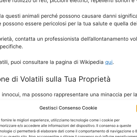
e l’utilizzo di reti, piccioni elettrici, repellenti sonori e 
a questi animali perché possono causare danni significat
e possono essere pericolosi per la tua salute e quella dei 
rietà, contatta un professionista dell’allontanamento vol
pecifiche.
atili, puoi consultare la pagina di Wikipedia
qui
.
one di Volatili sulla Tua Proprietà
are innocui, ma possono rappresentare una minaccia per la
 nido e le feci che possono rovinare la vernice e le superf
Gestisci Consenso Cookie
tre, la loro presenza può attirare altri animali indesidera
 fornire le migliori esperienze, utilizziamo tecnologie come i cookie per
orizzare e/o accedere alle informazioni del dispositivo. Il consenso a queste
nologie ci permetterà di elaborare dati come il comportamento di navigazione o 
rischi, è importante prendere in considerazione l’allonta
ci su questo sito. Non acconsentire o ritirare il consenso può influire negativame