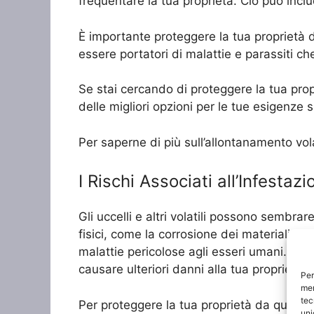
frequentare la tua proprietà. Ciò può includer
È importante proteggere la tua proprietà d
essere portatori di malattie e parassiti ch
Se stai cercando di proteggere la tua prop
delle migliori opzioni per le tue esigenze s
Per saperne di più sull’allontanamento vol
I Rischi Associati all’Infestazi
Gli uccelli e altri volatili possono sembr
fisici, come la corrosione dei materiali da
malattie pericolose agli esseri umani. Inol
causare ulteriori danni alla tua proprietà.
Per
mem
tec
Per proteggere la tua proprietà da questi 
uni