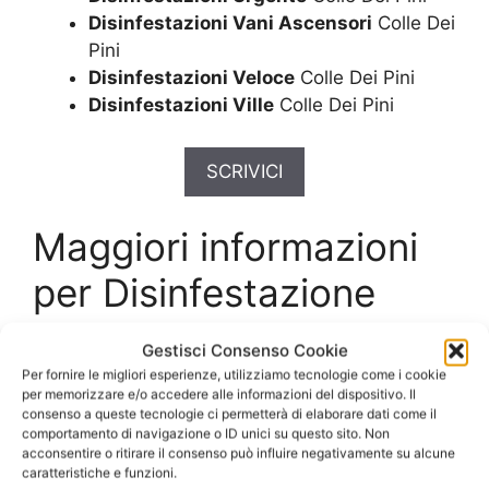
Disinfestazioni Vani Ascensori
Colle Dei
Pini
Disinfestazioni Veloce
Colle Dei Pini
Disinfestazioni Ville
Colle Dei Pini
SCRIVICI
Maggiori informazioni
per Disinfestazione
Ratti Colle Dei Pini
Gestisci Consenso Cookie
Per fornire le migliori esperienze, utilizziamo tecnologie come i cookie
Disinfestazione Ratti
per memorizzare e/o accedere alle informazioni del dispositivo. Il
consenso a queste tecnologie ci permetterà di elaborare dati come il
comportamento di navigazione o ID unici su questo sito. Non
Colle Dei Pini
con
acconsentire o ritirare il consenso può influire negativamente su alcune
caratteristiche e funzioni.