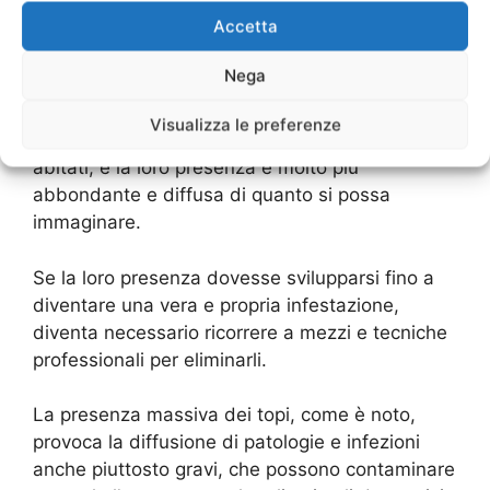
prodotti e tecniche
Accetta
professionali
Nega
Ratti e topi sono presenti normalmente non solo
Visualizza le preferenze
nelle campagne ma anche in tutti i luoghi
abitati, e la loro presenza è molto più
abbondante e diffusa di quanto si possa
immaginare.
Se la loro presenza dovesse svilupparsi fino a
diventare una vera e propria infestazione,
diventa necessario ricorrere a mezzi e tecniche
professionali per eliminarli.
La presenza massiva dei topi, come è noto,
provoca la diffusione di patologie e infezioni
anche piuttosto gravi, che possono contaminare