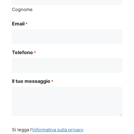
Cognome
Email
*
Telefono
*
Il tuo messaggio
*
Si
Si legga l'
informativa sulla privacy
legga