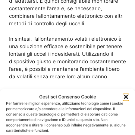
di adattarsi. È quindi consigliabile monitorare
costantemente l’area e, se necessario,
combinare l’allontanamento elettronico con altri
metodi di controllo degli uccelli.
In sintesi, l’allontanamento volatili elettronico è
una soluzione efficace e sostenibile per tenere
lontani gli uccelli indesiderati. Utilizzando il
dispositivo giusto e monitorando costantemente
l’area, è possibile mantenere l’ambiente libero
da volatili senza recare loro alcun danno.
Allontanamento volatili naturale:
Gestisci Consenso Cookie
rimedi fai-da-te per tenere
Per fornire le migliori esperienze, utilizziamo tecnologie come i cookie
per memorizzare e/o accedere alle informazioni del dispositivo. Il
lontani gli uccelli
consenso a queste tecnologie ci permetterà di elaborare dati come il
comportamento di navigazione o ID unici su questo sito. Non
acconsentire o ritirare il consenso può influire negativamente su alcune
Gli uccelli possono essere una piacevole
caratteristiche e funzioni.