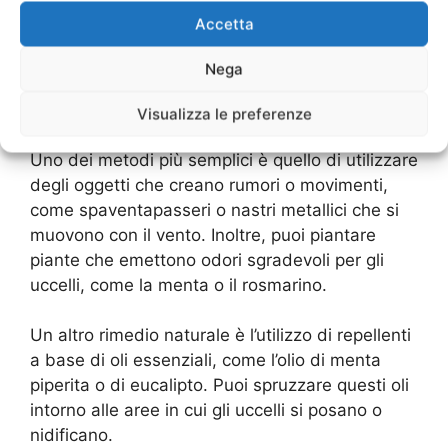
presenza nella natura, ma quando si insediano
Accetta
nei nostri spazi abitativi possono diventare un
fastidio. Se stai cercando un modo naturale per
Nega
allontanare gli uccelli, ci sono alcuni rimedi fai-
da-te che puoi provare.
Visualizza le preferenze
Uno dei metodi più semplici è quello di utilizzare
degli oggetti che creano rumori o movimenti,
come spaventapasseri o nastri metallici che si
muovono con il vento. Inoltre, puoi piantare
piante che emettono odori sgradevoli per gli
uccelli, come la menta o il rosmarino.
Un altro rimedio naturale è l’utilizzo di repellenti
a base di oli essenziali, come l’olio di menta
piperita o di eucalipto. Puoi spruzzare questi oli
intorno alle aree in cui gli uccelli si posano o
nidificano.