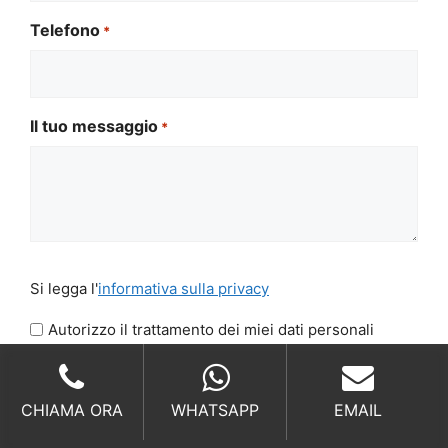
Telefono
*
Il tuo messaggio
*
Si
Si legga l'
informativa sulla privacy
legga
l'informativa
Autorizzo il trattamento dei miei dati personali
sulla
CAPTCHA
privacy
*
CHIAMA ORA
WHATSAPP
EMAIL