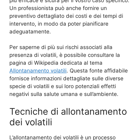
più efficace e sicura per il vostro caso specifico.
Un professionista può anche fornire un
preventivo dettagliato dei costi e dei tempi di
intervento, in modo da poter pianificare
adeguatamente.
Per saperne di più sui rischi associati alla
presenza di volatili, è possibile consultare la
pagina di Wikipedia dedicata al tema
Allontanamento volatili
. Questa fonte affidabile
fornisce informazioni dettagliate sulle diverse
specie di volatili e sui loro potenziali effetti
negativi sulla salute umana e sull’ambiente.
Tecniche di allontanamento
dei volatili
L’allontanamento dei volatili è un processo