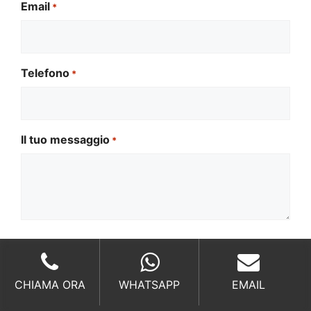
Email
*
Telefono
*
Il tuo messaggio
*
Si
Si legga l'
informativa sulla privacy
legga
l'informativa
Autorizzo il trattamento dei miei dati personali
CHIAMA ORA
WHATSAPP
EMAIL
sulla
CAPTCHA
privacy