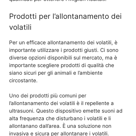
Prodotti per l’allontanamento dei
volatili
Per un efficace allontanamento dei volatili, è
importante utilizzare i prodotti giusti. Ci sono
diverse opzioni disponibili sul mercato, ma è
importante scegliere prodotti di qualità che
siano sicuri per gli animali e l’ambiente
circostante.
Uno dei prodotti più comuni per
l’allontanamento dei volatili è il repellente a
ultrasuoni. Questo dispositivo emette suoni ad
alta frequenza che disturbano i volatili e li
allontanano dall’area. È una soluzione non
invasiva e sicura per allontanare i volatili.