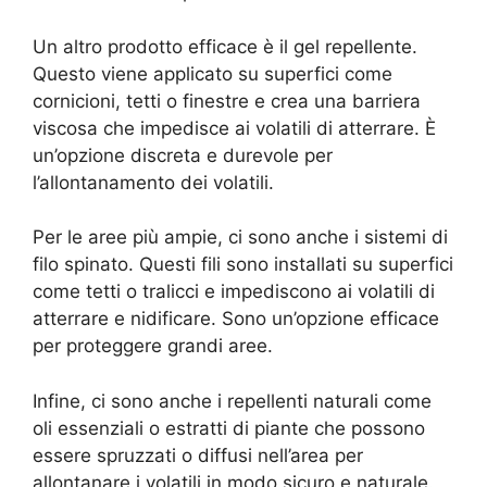
Un altro prodotto efficace è il gel repellente.
Questo viene applicato su superfici come
cornicioni, tetti o finestre e crea una barriera
viscosa che impedisce ai volatili di atterrare. È
un’opzione discreta e durevole per
l’allontanamento dei volatili.
Per le aree più ampie, ci sono anche i sistemi di
filo spinato. Questi fili sono installati su superfici
come tetti o tralicci e impediscono ai volatili di
atterrare e nidificare. Sono un’opzione efficace
per proteggere grandi aree.
Infine, ci sono anche i repellenti naturali come
oli essenziali o estratti di piante che possono
essere spruzzati o diffusi nell’area per
allontanare i volatili in modo sicuro e naturale.