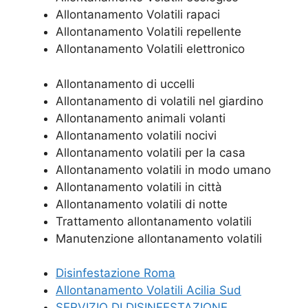
Allontanamento Volatili rapaci
Allontanamento Volatili repellente
Allontanamento Volatili elettronico
Allontanamento di uccelli
Allontanamento di volatili nel giardino
Allontanamento animali volanti
Allontanamento volatili nocivi
Allontanamento volatili per la casa
Allontanamento volatili in modo umano
Allontanamento volatili in città
Allontanamento volatili di notte
Trattamento allontanamento volatili
Manutenzione allontanamento volatili
Disinfestazione Roma
Allontanamento Volatili Acilia Sud
SERVIZIO DI DISINFESTAZIONE