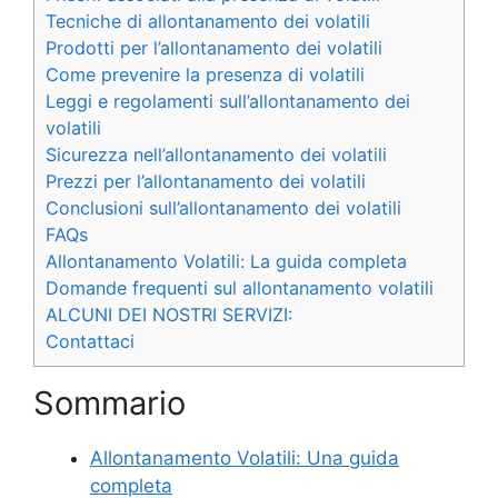
Tecniche di allontanamento dei volatili
Prodotti per l’allontanamento dei volatili
Come prevenire la presenza di volatili
Leggi e regolamenti sull’allontanamento dei
volatili
Sicurezza nell’allontanamento dei volatili
Prezzi per l’allontanamento dei volatili
Conclusioni sull’allontanamento dei volatili
FAQs
Allontanamento Volatili: La guida completa
Domande frequenti sul allontanamento volatili
ALCUNI DEI NOSTRI SERVIZI:
Contattaci
Sommario
Allontanamento Volatili: Una guida
completa