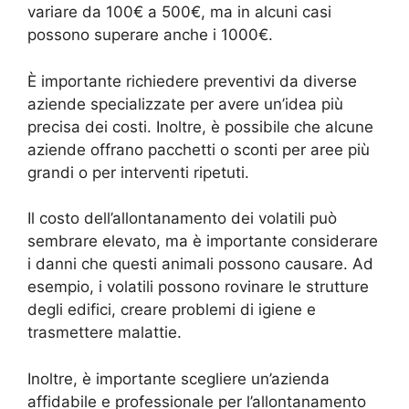
variare da 100€ a 500€, ma in alcuni casi
possono superare anche i 1000€.
È importante richiedere preventivi da diverse
aziende specializzate per avere un’idea più
precisa dei costi. Inoltre, è possibile che alcune
aziende offrano pacchetti o sconti per aree più
grandi o per interventi ripetuti.
Il costo dell’allontanamento dei volatili può
sembrare elevato, ma è importante considerare
i danni che questi animali possono causare. Ad
esempio, i volatili possono rovinare le strutture
degli edifici, creare problemi di igiene e
trasmettere malattie.
Inoltre, è importante scegliere un’azienda
affidabile e professionale per l’allontanamento