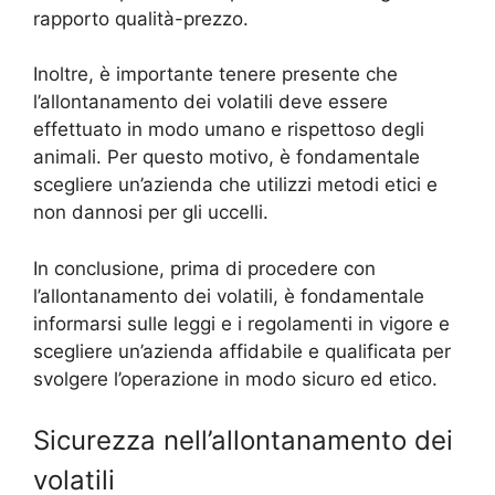
rapporto qualità-prezzo.
Inoltre, è importante tenere presente che
l’allontanamento dei volatili deve essere
effettuato in modo umano e rispettoso degli
animali. Per questo motivo, è fondamentale
scegliere un’azienda che utilizzi metodi etici e
non dannosi per gli uccelli.
In conclusione, prima di procedere con
l’allontanamento dei volatili, è fondamentale
informarsi sulle leggi e i regolamenti in vigore e
scegliere un’azienda affidabile e qualificata per
svolgere l’operazione in modo sicuro ed etico.
Sicurezza nell’allontanamento dei
volatili