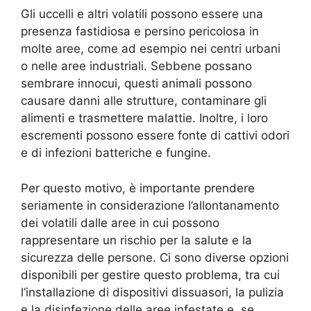
Gli uccelli e altri volatili possono essere una
presenza fastidiosa e persino pericolosa in
molte aree, come ad esempio nei centri urbani
o nelle aree industriali. Sebbene possano
sembrare innocui, questi animali possono
causare danni alle strutture, contaminare gli
alimenti e trasmettere malattie. Inoltre, i loro
escrementi possono essere fonte di cattivi odori
e di infezioni batteriche e fungine.
Per questo motivo, è importante prendere
seriamente in considerazione l’allontanamento
dei volatili dalle aree in cui possono
rappresentare un rischio per la salute e la
sicurezza delle persone. Ci sono diverse opzioni
disponibili per gestire questo problema, tra cui
l’installazione di dispositivi dissuasori, la pulizia
e la disinfezione delle aree infestate e, se