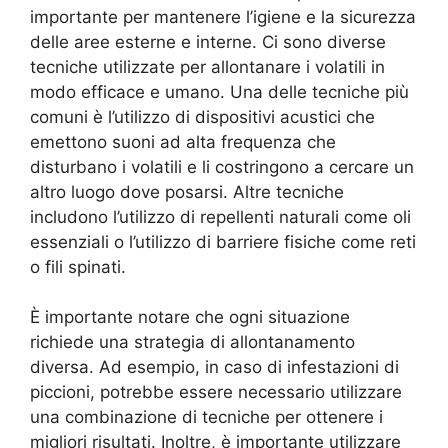
importante per mantenere l’igiene e la sicurezza
delle aree esterne e interne. Ci sono diverse
tecniche utilizzate per allontanare i volatili in
modo efficace e umano. Una delle tecniche più
comuni è l’utilizzo di dispositivi acustici che
emettono suoni ad alta frequenza che
disturbano i volatili e li costringono a cercare un
altro luogo dove posarsi. Altre tecniche
includono l’utilizzo di repellenti naturali come oli
essenziali o l’utilizzo di barriere fisiche come reti
o fili spinati.
È importante notare che ogni situazione
richiede una strategia di allontanamento
diversa. Ad esempio, in caso di infestazioni di
piccioni, potrebbe essere necessario utilizzare
una combinazione di tecniche per ottenere i
migliori risultati. Inoltre, è importante utilizzare