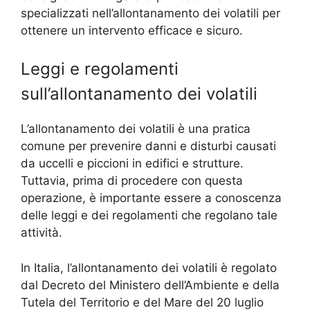
specializzati nell’allontanamento dei volatili per
ottenere un intervento efficace e sicuro.
Leggi e regolamenti
sull’allontanamento dei volatili
L’allontanamento dei volatili è una pratica
comune per prevenire danni e disturbi causati
da uccelli e piccioni in edifici e strutture.
Tuttavia, prima di procedere con questa
operazione, è importante essere a conoscenza
delle leggi e dei regolamenti che regolano tale
attività.
In Italia, l’allontanamento dei volatili è regolato
dal Decreto del Ministero dell’Ambiente e della
Tutela del Territorio e del Mare del 20 luglio