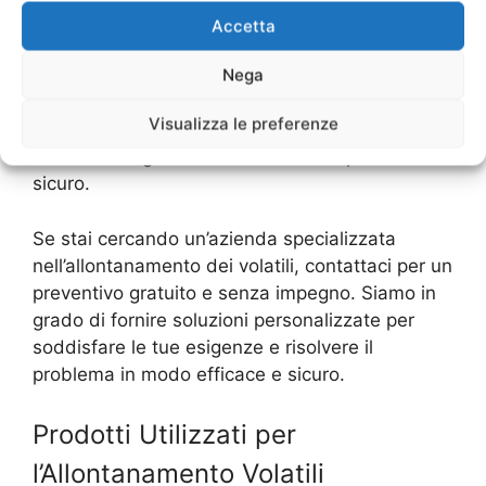
In generale, è importante agire in modo
Accetta
proattivo per prevenire l’allontanamento dei
Nega
volatili. Ciò può aiutare a risparmiare tempo,
denaro e problemi futuri. Con le giuste misure
Visualizza le preferenze
preventive, è possibile mantenere le aree libere
dai volatili e godere di un ambiente pulito e
sicuro.
Se stai cercando un’azienda specializzata
nell’allontanamento dei volatili, contattaci per un
preventivo gratuito e senza impegno. Siamo in
grado di fornire soluzioni personalizzate per
soddisfare le tue esigenze e risolvere il
problema in modo efficace e sicuro.
Prodotti Utilizzati per
l’Allontanamento Volatili