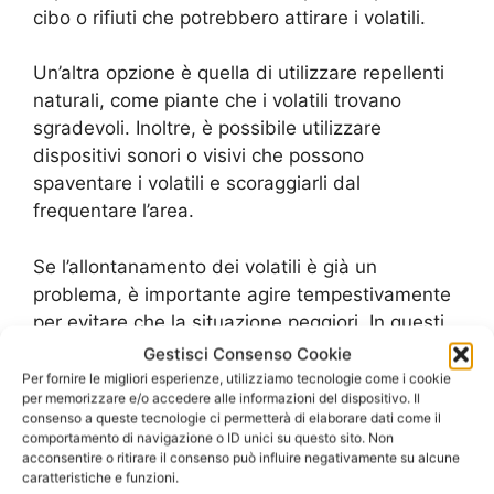
cibo o rifiuti che potrebbero attirare i volatili.
Un’altra opzione è quella di utilizzare repellenti
naturali, come piante che i volatili trovano
sgradevoli. Inoltre, è possibile utilizzare
dispositivi sonori o visivi che possono
spaventare i volatili e scoraggiarli dal
frequentare l’area.
Se l’allontanamento dei volatili è già un
problema, è importante agire tempestivamente
per evitare che la situazione peggiori. In questi
casi, è meglio rivolgersi a professionisti
Gestisci Consenso Cookie
specializzati nell’allontanamento dei volatili. Essi
Per fornire le migliori esperienze, utilizziamo tecnologie come i cookie
per memorizzare e/o accedere alle informazioni del dispositivo. Il
possono valutare la situazione e proporre
consenso a queste tecnologie ci permetterà di elaborare dati come il
soluzioni efficaci e sicure per risolvere il
comportamento di navigazione o ID unici su questo sito. Non
problema.
acconsentire o ritirare il consenso può influire negativamente su alcune
caratteristiche e funzioni.