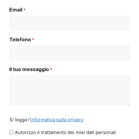
Email
*
Telefono
*
Il tuo messaggio
*
Si
Si legga l'
informativa sulla privacy
legga
l'informativa
Autorizzo il trattamento dei miei dati personali
sulla