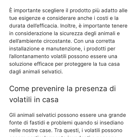
È importante scegliere il prodotto più adatto alle
tue esigenze e considerare anche i costi e la
durata dell’efficacia. Inoltre, è importante tenere
in considerazione la sicurezza degli animali e
dell’ambiente circostante. Con una corretta
installazione e manutenzione, i prodotti per
l’allontanamento volatili possono essere una
soluzione efficace per proteggere la tua casa
dagli animali selvatici.
Come prevenire la presenza di
volatili in casa
Gli animali selvatici possono essere una grande
fonte di fastidi e problemi quando si insediano
nelle nostre case. Tra questi, i volatili possono