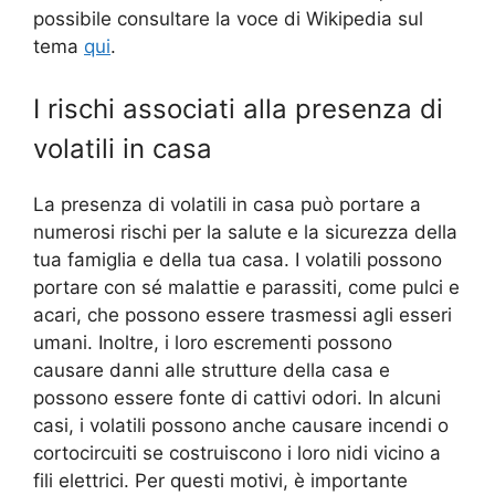
possibile consultare la voce di Wikipedia sul
tema
qui
.
I rischi associati alla presenza di
volatili in casa
La presenza di volatili in casa può portare a
numerosi rischi per la salute e la sicurezza della
tua famiglia e della tua casa. I volatili possono
portare con sé malattie e parassiti, come pulci e
acari, che possono essere trasmessi agli esseri
umani. Inoltre, i loro escrementi possono
causare danni alle strutture della casa e
possono essere fonte di cattivi odori. In alcuni
casi, i volatili possono anche causare incendi o
cortocircuiti se costruiscono i loro nidi vicino a
fili elettrici. Per questi motivi, è importante