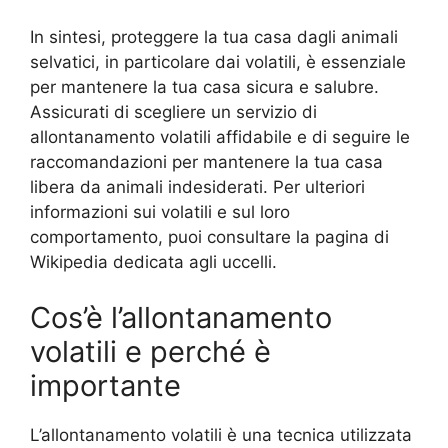
In sintesi, proteggere la tua casa dagli animali
selvatici, in particolare dai volatili, è essenziale
per mantenere la tua casa sicura e salubre.
Assicurati di scegliere un servizio di
allontanamento volatili affidabile e di seguire le
raccomandazioni per mantenere la tua casa
libera da animali indesiderati. Per ulteriori
informazioni sui volatili e sul loro
comportamento, puoi consultare la pagina di
Wikipedia dedicata agli uccelli.
Cos’è l’allontanamento
volatili e perché è
importante
L’allontanamento volatili è una tecnica utilizzata