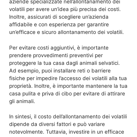
aziende specializzate nell’allontanamento dei
volatili per avere un’idea più precisa dei costi.
Inoltre, assicurati di scegliere un’azienda
affidabile e con esperienza per garantire
un’efficace e sicuro allontanamento dei volatili.
Per evitare costi aggiuntivi, è importante
prendere provvedimenti preventivi per
proteggere la tua casa dagli animali selvatici.
Ad esempio, puoi installare reti o barriere
fisiche per impedire l’accesso dei volatili alla tua
proprietà. Inoltre, è importante mantenere la tua
casa pulita e priva di cibo per evitare di attirare
gli animali.
In sintesi, il costo dell’allontanamento dei volatili
dipende da diversi fattori e può variare
notevolmente. Tuttavia, investire in un efficace