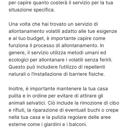
per capire quanto costerà il servizio per la tua
situazione specifica.
Una volta che hai trovato un servizio di
allontanamento volatili adatto alle tue esigenze
e al tuo budget, è importante capire come
funziona il processo di allontanamento. In
genere, il servizio utilizza metodi umani ed
ecologici per allontanare i volatili senza ferirli.
Questo può includere l’utilizzo di repellenti
naturali o l’installazione di barriere fisiche.
Inoltre, è importante mantenere la tua casa
pulita e in ordine per evitare di attirare gli
animali selvatici. Ciò include la rimozione di cibo
e rifiuti, la riparazione di eventuali buchi o crepe
nella tua casa e la pulizia regolare delle aree
esterne come i giardini e i balconi.