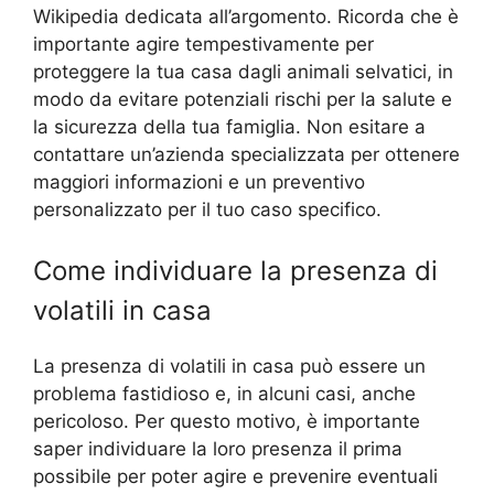
Wikipedia dedicata all’argomento. Ricorda che è
importante agire tempestivamente per
proteggere la tua casa dagli animali selvatici, in
modo da evitare potenziali rischi per la salute e
la sicurezza della tua famiglia. Non esitare a
contattare un’azienda specializzata per ottenere
maggiori informazioni e un preventivo
personalizzato per il tuo caso specifico.
Come individuare la presenza di
volatili in casa
La presenza di volatili in casa può essere un
problema fastidioso e, in alcuni casi, anche
pericoloso. Per questo motivo, è importante
saper individuare la loro presenza il prima
possibile per poter agire e prevenire eventuali