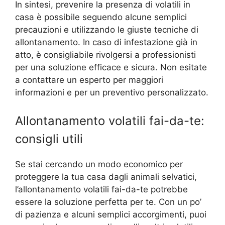
In sintesi, prevenire la presenza di volatili in
casa è possibile seguendo alcune semplici
precauzioni e utilizzando le giuste tecniche di
allontanamento. In caso di infestazione già in
atto, è consigliabile rivolgersi a professionisti
per una soluzione efficace e sicura. Non esitate
a contattare un esperto per maggiori
informazioni e per un preventivo personalizzato.
Allontanamento volatili fai-da-te:
consigli utili
Se stai cercando un modo economico per
proteggere la tua casa dagli animali selvatici,
l’allontanamento volatili fai-da-te potrebbe
essere la soluzione perfetta per te. Con un po’
di pazienza e alcuni semplici accorgimenti, puoi