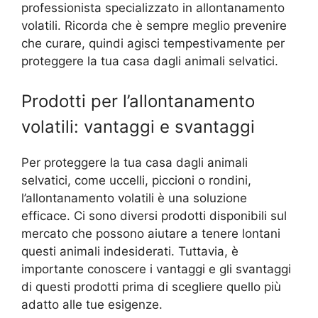
professionista specializzato in allontanamento
volatili. Ricorda che è sempre meglio prevenire
che curare, quindi agisci tempestivamente per
proteggere la tua casa dagli animali selvatici.
Prodotti per l’allontanamento
volatili: vantaggi e svantaggi
Per proteggere la tua casa dagli animali
selvatici, come uccelli, piccioni o rondini,
l’allontanamento volatili è una soluzione
efficace. Ci sono diversi prodotti disponibili sul
mercato che possono aiutare a tenere lontani
questi animali indesiderati. Tuttavia, è
importante conoscere i vantaggi e gli svantaggi
di questi prodotti prima di scegliere quello più
adatto alle tue esigenze.