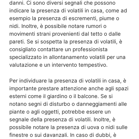
danni. Ci sono diversi segnali che possono
indicare la presenza di volatili in casa, come ad
esempio la presenza di escrementi, piume o
nidi. Inoltre, è possibile notare rumori o
movimenti strani provenienti dal tetto o dalle
pareti. Se si sospetta la presenza di volatili, è
consigliato contattare un professionista
specializzato in allontanamento volatili per una
valutazione e un intervento tempestivo.
Per individuare la presenza di volatili in casa, è
importante prestare attenzione anche agli spazi
esterni come il giardino o il balcone. Se si
notano segni di disturbo o danneggiamenti alle
piante o agli oggetti, potrebbe essere un
segnale della presenza di volatili. Inoltre, è
possibile notare la presenza di uova o nidi sulle
finestre o sui davanzali. In caso di dubbi, è