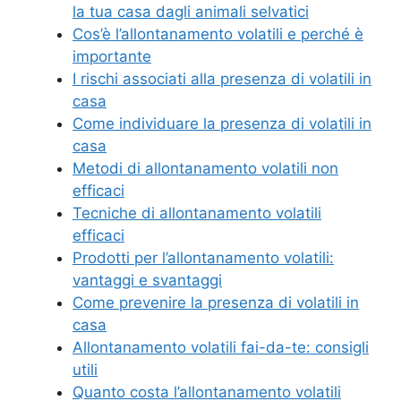
la tua casa dagli animali selvatici
Cos’è l’allontanamento volatili e perché è
importante
I rischi associati alla presenza di volatili in
casa
Come individuare la presenza di volatili in
casa
Metodi di allontanamento volatili non
efficaci
Tecniche di allontanamento volatili
efficaci
Prodotti per l’allontanamento volatili:
vantaggi e svantaggi
Come prevenire la presenza di volatili in
casa
Allontanamento volatili fai-da-te: consigli
utili
Quanto costa l’allontanamento volatili