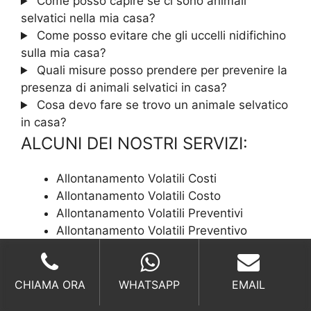
Come posso capire se ci sono animali
selvatici nella mia casa?
Come posso evitare che gli uccelli nidifichino
sulla mia casa?
Quali misure posso prendere per prevenire la
presenza di animali selvatici in casa?
Cosa devo fare se trovo un animale selvatico
in casa?
ALCUNI DEI NOSTRI SERVIZI:
Allontanamento Volatili Costi
Allontanamento Volatili Costo
Allontanamento Volatili Preventivi
Allontanamento Volatili Preventivo
Allontanamento Volatili Prezzi
Allontanamento Volatili Prezzo
Allontanamento Volatili Quanto Costa
CHIAMA ORA
WHATSAPP
EMAIL