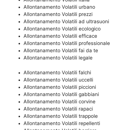
Allontanamento Volatili urbano
Allontanamento Volatili prezzi
Allontanamento Volatili ad ultrasuoni
Allontanamento Volatili ecologico
Allontanamento Volatili efficace
Allontanamento Volatili professionale
Allontanamento Volatili fai da te
Allontanamento Volatili legale
Allontanamento Volatili falchi
Allontanamento Volatili uccelli
Allontanamento Volatili piccioni
Allontanamento Volatili gabbiani
Allontanamento Volatili corvine
Allontanamento Volatili rapaci
Allontanamento Volatili trappole
Allontanamento Volatili repellenti