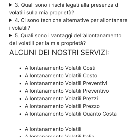
3. Quali sono i rischi legati alla presenza di
volatili sulla mia proprietà?
4. Ci sono tecniche alternative per allontanare
i volatili?
5. Quali sono i vantaggi dell’allontanamento
dei volatili per la mia proprietà?
ALCUNI DEI NOSTRI SERVIZI:
Allontanamento Volatili Costi
Allontanamento Volatili Costo
Allontanamento Volatili Preventivi
Allontanamento Volatili Preventivo
Allontanamento Volatili Prezzi
Allontanamento Volatili Prezzo
Allontanamento Volatili Quanto Costa
Allontanamento Volatili
Allontanamento Volatili Italia