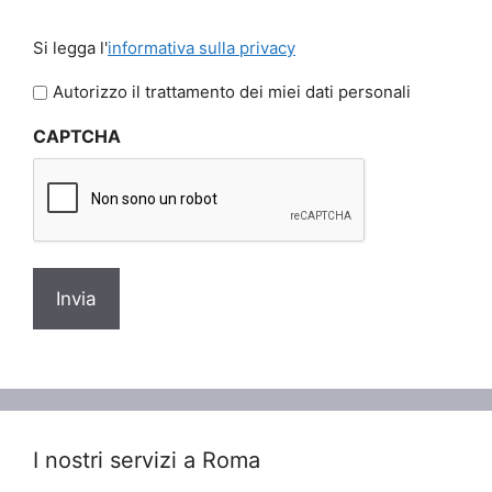
Si
Si legga l'
informativa sulla privacy
legga
l'informativa
Autorizzo il trattamento dei miei dati personali
sulla
CAPTCHA
privacy
*
I nostri servizi a Roma