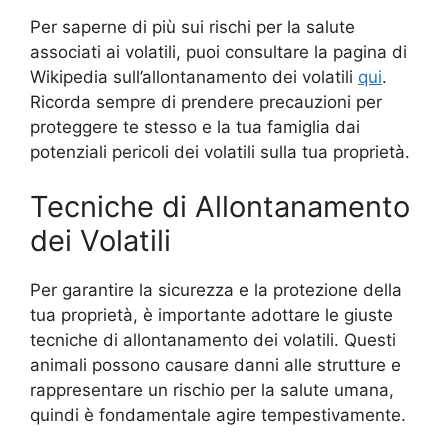
Per saperne di più sui rischi per la salute
associati ai volatili, puoi consultare la pagina di
Wikipedia sull’allontanamento dei volatili
qui
.
Ricorda sempre di prendere precauzioni per
proteggere te stesso e la tua famiglia dai
potenziali pericoli dei volatili sulla tua proprietà.
Tecniche di Allontanamento
dei Volatili
Per garantire la sicurezza e la protezione della
tua proprietà, è importante adottare le giuste
tecniche di allontanamento dei volatili. Questi
animali possono causare danni alle strutture e
rappresentare un rischio per la salute umana,
quindi è fondamentale agire tempestivamente.