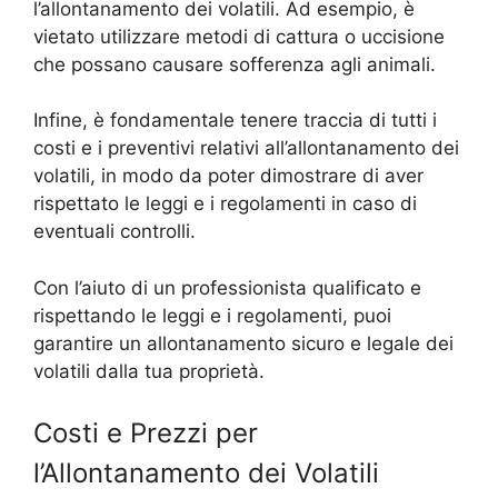
l’allontanamento dei volatili. Ad esempio, è
vietato utilizzare metodi di cattura o uccisione
che possano causare sofferenza agli animali.
Infine, è fondamentale tenere traccia di tutti i
costi e i preventivi relativi all’allontanamento dei
volatili, in modo da poter dimostrare di aver
rispettato le leggi e i regolamenti in caso di
eventuali controlli.
Con l’aiuto di un professionista qualificato e
rispettando le leggi e i regolamenti, puoi
garantire un allontanamento sicuro e legale dei
volatili dalla tua proprietà.
Costi e Prezzi per
l’Allontanamento dei Volatili