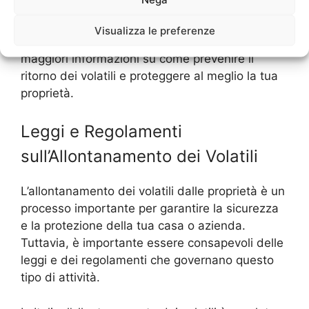
potrai garantire un ambiente sicuro e protetto
dalla presenza di volatili nella tua proprietà. Non
Visualizza le preferenze
esitare a contattare un professionista per
maggiori informazioni su come prevenire il
ritorno dei volatili e proteggere al meglio la tua
proprietà.
Leggi e Regolamenti
sull’Allontanamento dei Volatili
L’allontanamento dei volatili dalle proprietà è un
processo importante per garantire la sicurezza
e la protezione della tua casa o azienda.
Tuttavia, è importante essere consapevoli delle
leggi e dei regolamenti che governano questo
tipo di attività.