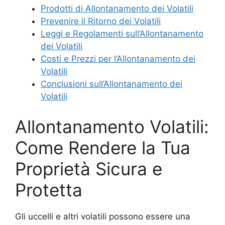
Prodotti di Allontanamento dei Volatili
Prevenire il Ritorno dei Volatili
Leggi e Regolamenti sull’Allontanamento
dei Volatili
Costi e Prezzi per l’Allontanamento dei
Volatili
Conclusioni sull’Allontanamento dei
Volatili
Allontanamento Volatili:
Come Rendere la Tua
Proprietà Sicura e
Protetta
Gli uccelli e altri volatili possono essere una