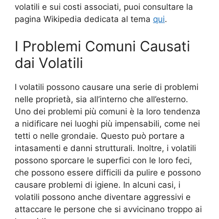
volatili e sui costi associati, puoi consultare la
pagina Wikipedia dedicata al tema
qui
.
I Problemi Comuni Causati
dai Volatili
I volatili possono causare una serie di problemi
nelle proprietà, sia all’interno che all’esterno.
Uno dei problemi più comuni è la loro tendenza
a nidificare nei luoghi più impensabili, come nei
tetti o nelle grondaie. Questo può portare a
intasamenti e danni strutturali. Inoltre, i volatili
possono sporcare le superfici con le loro feci,
che possono essere difficili da pulire e possono
causare problemi di igiene. In alcuni casi, i
volatili possono anche diventare aggressivi e
attaccare le persone che si avvicinano troppo ai