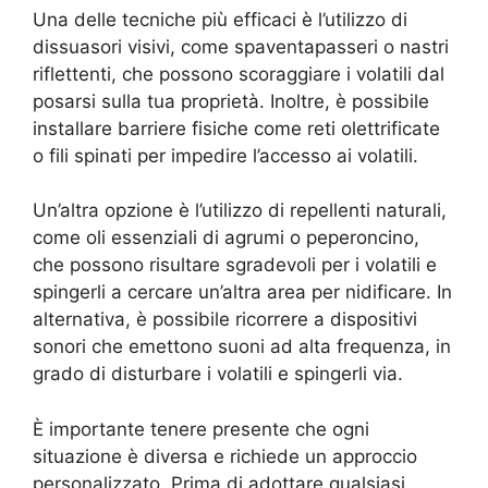
Una delle tecniche più efficaci è l’utilizzo di
dissuasori visivi, come spaventapasseri o nastri
riflettenti, che possono scoraggiare i volatili dal
posarsi sulla tua proprietà. Inoltre, è possibile
installare barriere fisiche come reti olettrificate
o fili spinati per impedire l’accesso ai volatili.
Un’altra opzione è l’utilizzo di repellenti naturali,
come oli essenziali di agrumi o peperoncino,
che possono risultare sgradevoli per i volatili e
spingerli a cercare un’altra area per nidificare. In
alternativa, è possibile ricorrere a dispositivi
sonori che emettono suoni ad alta frequenza, in
grado di disturbare i volatili e spingerli via.
È importante tenere presente che ogni
situazione è diversa e richiede un approccio
personalizzato. Prima di adottare qualsiasi