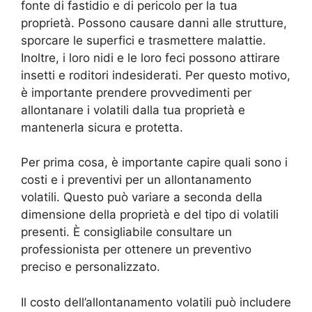
fonte di fastidio e di pericolo per la tua
proprietà. Possono causare danni alle strutture,
sporcare le superfici e trasmettere malattie.
Inoltre, i loro nidi e le loro feci possono attirare
insetti e roditori indesiderati. Per questo motivo,
è importante prendere provvedimenti per
allontanare i volatili dalla tua proprietà e
mantenerla sicura e protetta.
Per prima cosa, è importante capire quali sono i
costi e i preventivi per un allontanamento
volatili. Questo può variare a seconda della
dimensione della proprietà e del tipo di volatili
presenti. È consigliabile consultare un
professionista per ottenere un preventivo
preciso e personalizzato.
Il costo dell’allontanamento volatili può includere