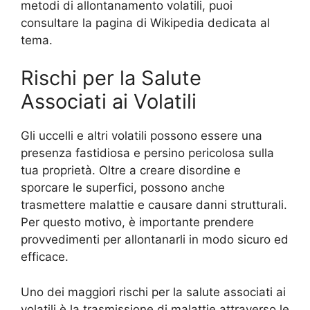
metodi di allontanamento volatili, puoi
consultare la pagina di Wikipedia dedicata al
tema.
Rischi per la Salute
Associati ai Volatili
Gli uccelli e altri volatili possono essere una
presenza fastidiosa e persino pericolosa sulla
tua proprietà. Oltre a creare disordine e
sporcare le superfici, possono anche
trasmettere malattie e causare danni strutturali.
Per questo motivo, è importante prendere
provvedimenti per allontanarli in modo sicuro ed
efficace.
Uno dei maggiori rischi per la salute associati ai
volatili è la trasmissione di malattie attraverso le