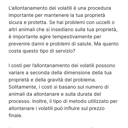
L’allontanamento dei volatili è una procedura
importante per mantenere la tua proprietà
sicura e protetta. Se hai problemi con uccelli o
altri animali che si insediano sulla tua proprietà,
è importante agire tempestivamente per
prevenire danni e problemi di salute. Ma quanto
costa questo tipo di servizio?
I costi per l’allontanamento dei volatili possono
variare a seconda della dimensione della tua
proprietà e della gravità del problema.
Solitamente, i costi si basano sul numero di
animali da allontanare e sulla durata del
processo. Inoltre, il tipo di metodo utilizzato per
allontanare i volatili può influire sul prezzo
finale.