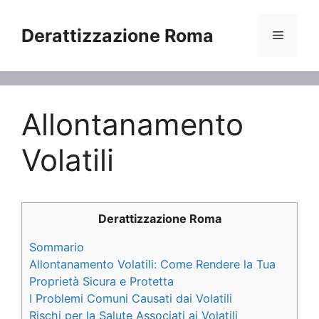
Vai
al
Derattizzazione Roma
Menu
contenuto
Allontanamento
Volatili
Derattizzazione Roma
Sommario
Allontanamento Volatili: Come Rendere la Tua
Proprietà Sicura e Protetta
I Problemi Comuni Causati dai Volatili
Rischi per la Salute Associati ai Volatili