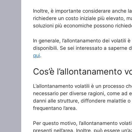
Inoltre, è importante considerare anche la 
richiedere un costo iniziale più elevato, 
soluzioni più economiche possono richied
In generale, l’allontanamento dei volatili
disponibili. Se sei interessato a saperne 
qui
.
Cos’è l’allontanamento vo
L’allontanamento volatili è un processo ch
necessario per diverse ragioni, come ad es
danni alle strutture, diffondere malattie o
frequentano l’area.
Per questo motivo, l’allontanamento volatil
presenti nell’area. Inoltre, può essere un’a