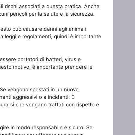
li rischi associati a questa pratica. Anche
i pericoli per la salute e la sicurezza.
 Questo può causare danni agli animali
 da leggi e regolamenti, quindi è importante
essere portatori di batteri, virus e
questo motivo, è importante prendere le
i. Se vengono spostati in un nuovo
nti aggressivi o a incidenti. È
urarsi che vengano trattati con rispetto e
 agire in modo responsabile e sicuro. Se
 qualificato per ottenere assistenza.