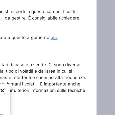
onisti esperti in questo campo. I costi
li da gestire. È consigliabile richiedere
dicata a questo argomento
qui
.
etari di case e aziende. Ci sono diverse
 tipo di volatili e dall’area in cui si
astri riflettenti e suoni ad alta frequenza.
ere lontani i volatili. È importante anche
a. Per ulteriori informazioni sulle tecniche
ID
nte