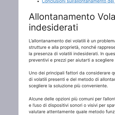
Conclusioni sull’allontanamento dei v
Allontanamento Volati
indesiderati
L’allontanamento dei volatili è un problem
strutture e alla proprietà, nonché rappres
la presenza di volatili indesiderati. In que
preventivi e prezzi per aiutarti a scegliere
Uno dei principali fattori da considerare q
di volatili presenti e del metodo di allon
scegliere la soluzione più conveniente.
Alcune delle opzioni più comuni per l’allonta
e l’uso di dispositivi sonori o visivi per 
valutare attentamente quale metodo funzi