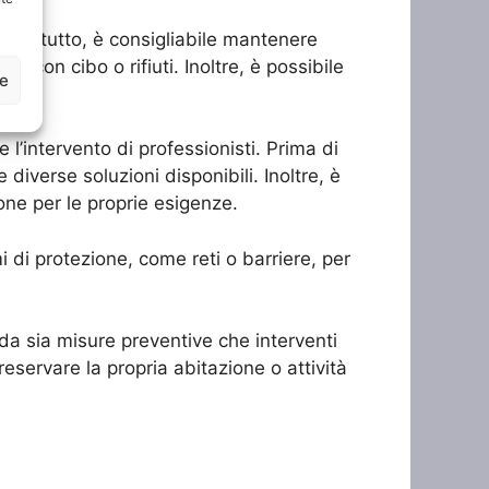
nnanzitutto, è consigliabile mantenere
li con cibo o rifiuti. Inoltre, è possibile
ze
i.
 l’intervento di professionisti. Prima di
diverse soluzioni disponibili. Inoltre, è
ione per le proprie esigenze.
 di protezione, come reti o barriere, per
nda sia misure preventive che interventi
eservare la propria abitazione o attività