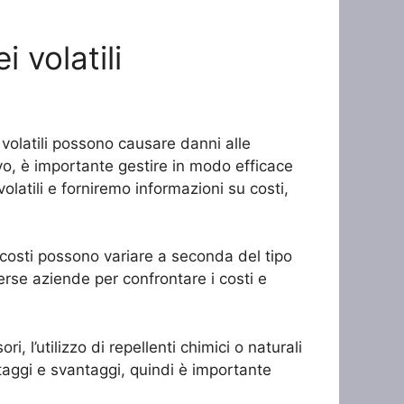
 volatili
 volatili possono causare danni alle
ivo, è importante gestire in modo efficace
volatili e forniremo informazioni su costi,
 I costi possono variare a seconda del tipo
erse aziende per confrontare i costi e
, l’utilizzo di repellenti chimici o naturali
antaggi e svantaggi, quindi è importante