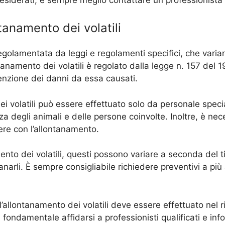
tanamento dei volatili
à regolamentata da leggi e regolamenti specifici, che var
lontanamento dei volatili è regolato dalla legge n. 157 del 
venzione dei danni da essa causati.
i volatili può essere effettuato solo da personale speci
za degli animali e delle persone coinvolte. Inoltre, è n
ere con l’allontanamento.
ento dei volatili, questi possono variare a seconda del tip
anarli. È sempre consigliabile richiedere preventivi a più
’allontanamento dei volatili deve essere effettuato nel ri
 fondamentale affidarsi a professionisti qualificati e info