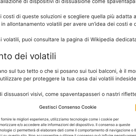
’installazione di dispositivi di dissuasione come spaventapas
 costi di queste soluzioni e scegliere quella più adatta a
in allontanamento volatili per avere un’idea dei costi e de
i volatili, puoi consultare la pagina di Wikipedia dedica
o dei volatili
icano sul tuo tetto o che si posano sui tuoi balconi, è il
utilizzare per proteggere la tua casa dai volatili indeside
di dissuasori visivi, come spaventapasseri o nastri rifle
Questi metodi possono essere efficaci, ma possono anche 
Gestisci Consenso Cookie
 fornire le migliori esperienze, utilizziamo tecnologie come i cookie per
uditivi, come dispositivi ad ultrasuoni o suoni di predatori
orizzare e/o accedere alle informazioni del dispositivo. Il consenso a queste
nologie ci permetterà di elaborare dati come il comportamento di navigazione o 
Tuttavia, questi metodi possono essere costosi e non sem
ci su questo sito. Non acconsentire o ritirare il consenso può influire negativame