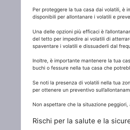
Per proteggere la tua casa dai volatili, è
disponibili per allontanare i volatili e pre
Una delle opzioni più efficaci è l’allontana
del tetto per impedire ai volatili di atterr
spaventare i volatili e dissuaderli dal fre
Inoltre, è importante mantenere la tua casa 
buchi o fessure nella tua casa che potrebb
Se noti la presenza di volatili nella tua 
per ottenere un preventivo sull’allontanam
Non aspettare che la situazione peggiori, a
Rischi per la salute e la sicur