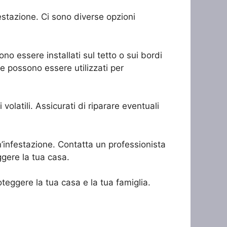
estazione. Ci sono diverse opzioni
ono essere installati sul tetto o sui bordi
che possono essere utilizzati per
volatili. Assicurati di riparare eventuali
n’infestazione. Contatta un professionista
ggere la tua casa.
oteggere la tua casa e la tua famiglia.