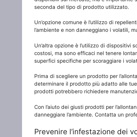
seconda del tipo di prodotto utilizzato.
Un’opzione comune è l’utilizzo di repellenti
l’ambiente e non danneggiano i volatili, m
Un’altra opzione è l’utilizzo di dispositiv
costosi, ma sono efficaci nel tenere lontan
superfici specifiche per scoraggiare i volati
Prima di scegliere un prodotto per l’allont
determinare il prodotto più adatto alle tue
prodotti potrebbero richiedere manutenzio
Con l’aiuto dei giusti prodotti per l’allont
danneggiare l’ambiente. Contatta un profes
Prevenire l’infestazione dei vol