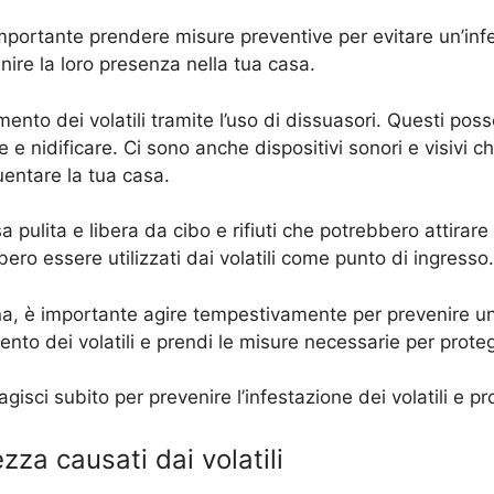
 importante prendere misure preventive per evitare un’inf
venire la loro presenza nella tua casa.
mento dei volatili tramite l’uso di dissuasori. Questi poss
are e nidificare. Ci sono anche dispositivi sonori e visivi 
quentare la tua casa.
pulita e libera da cibo e rifiuti che potrebbero attirare i 
ero essere utilizzati dai volatili come punto di ingresso.
zona, è importante agire tempestivamente per prevenire u
ento dei volatili e prendi le misure necessarie per prote
gisci subito per prevenire l’infestazione dei volatili e pr
ezza causati dai volatili