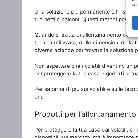
su 
Una soluzione più permanente è l’installazi
tuoi tetti o balconi. Questi metodi posson
Quando si tratta di allontanamento dei vol
tecnica utilizzata, delle dimensioni della 
diverse aziende per trovare la soluzione p
Non aspettare che i volatili diventino un p
per proteggere la tua casa e goderti la tua
Per saperne di più sui volatili e sulle tec
qui
.
Prodotti per l’allontanamento d
Per proteggere la tua casa dai volatili, è i
disponibili sul mercato, ma è importante sc