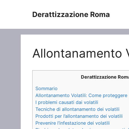
Vai
al
Derattizzazione Roma
contenuto
Allontanamento Vo
Derattizzazione Rom
Sommario
Allontanamento Volatili: Come proteggere la
I problemi causati dai volatili
Tecniche di allontanamento dei volatili
Prodotti per l’allontanamento dei volatili
Prevenire l’infestazione dei volatili