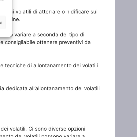
 ai volatili di atterrare o nidificare sui
 termine.
ze
ossono variare a seconda del tipo di
re consigliabile ottenere preventivi da
te tecniche di allontanamento dei volatili
ia dedicata all’allontanamento dei volatili
 dei volatili. Ci sono diverse opzioni
amento dei volatili possono variare a