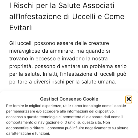
I Rischi per la Salute Associati
all’Infestazione di Uccelli e Come
Evitarli
Gli uccelli possono essere delle creature
meravigliose da ammirare, ma quando si
trovano in eccesso e invadono la nostra
proprietà, possono diventare un problema serio
per la salute. Infatti, l’infestazione di uccelli può
portare a diversi rischi per la salute umana.
Uno dei principali rischi è rappresentato dalle
Gestisci Consenso Cookie
malattie trasportate dagli uccelli, come ad
Per fornire le migliori esperienze, utilizziamo tecnologie come i cookie
per memorizzare e/o accedere alle informazioni del dispositivo. Il
esempio la salmonellosi, la psittacosi e la
consenso a queste tecnologie ci permetterà di elaborare dati come il
criptococcosi. Queste malattie possono essere
comportamento di navigazione o ID unici su questo sito. Non
trasmesse attraverso le feci degli uccelli e
acconsentire o ritirare il consenso può influire negativamente su alcune
caratteristiche e funzioni.
possono causare gravi problemi di salute,