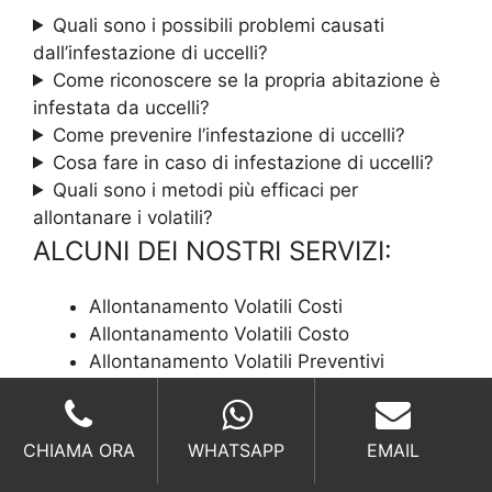
Quali sono i possibili problemi causati
dall’infestazione di uccelli?
Come riconoscere se la propria abitazione è
infestata da uccelli?
Come prevenire l’infestazione di uccelli?
Cosa fare in caso di infestazione di uccelli?
Quali sono i metodi più efficaci per
allontanare i volatili?
ALCUNI DEI NOSTRI SERVIZI:
Allontanamento Volatili Costi
Allontanamento Volatili Costo
Allontanamento Volatili Preventivi
Allontanamento Volatili Preventivo
Allontanamento Volatili Prezzi
Allontanamento Volatili Prezzo
CHIAMA ORA
WHATSAPP
EMAIL
Allontanamento Volatili Quanto Costa