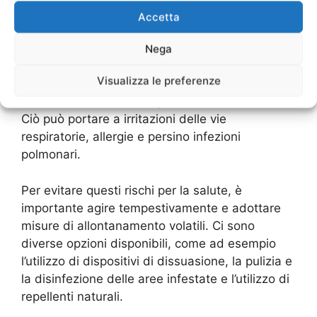
soprattutto per le persone con un sistema
Accetta
immunitario compromesso.
Nega
Inoltre, gli uccelli possono anche causare
Visualizza le preferenze
problemi respiratori a causa delle loro piume e
dei loro escrementi che possono essere inalati.
Ciò può portare a irritazioni delle vie
respiratorie, allergie e persino infezioni
polmonari.
Per evitare questi rischi per la salute, è
importante agire tempestivamente e adottare
misure di allontanamento volatili. Ci sono
diverse opzioni disponibili, come ad esempio
l’utilizzo di dispositivi di dissuasione, la pulizia e
la disinfezione delle aree infestate e l’utilizzo di
repellenti naturali.