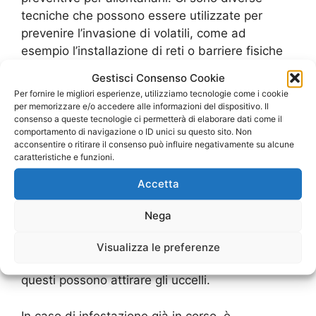
tecniche che possono essere utilizzate per
prevenire l’invasione di volatili, come ad
esempio l’installazione di reti o barriere fisiche
per impedire loro l’accesso a determinate aree.
Gestisci Consenso Cookie
Inoltre, è consigliabile mantenere pulite le aree
Per fornire le migliori esperienze, utilizziamo tecnologie come i cookie
esterne e riparare eventuali danni alle strutture
per memorizzare e/o accedere alle informazioni del dispositivo. Il
consenso a queste tecnologie ci permetterà di elaborare dati come il
che potrebbero servire come nidi o punti di
comportamento di navigazione o ID unici su questo sito. Non
accesso per gli uccelli.
acconsentire o ritirare il consenso può influire negativamente su alcune
caratteristiche e funzioni.
Un’altra soluzione efficace è l’utilizzo di
Accetta
repellenti naturali o sonori, che possono essere
installati per scoraggiare gli uccelli
Nega
dall’avvicinarsi alle aree sensibili. Inoltre, è
importante educare il personale sull’importanza
Visualizza le preferenze
di non lasciare cibo o rifiuti in giro, in quanto
questi possono attirare gli uccelli.
In caso di infestazione già in corso, è