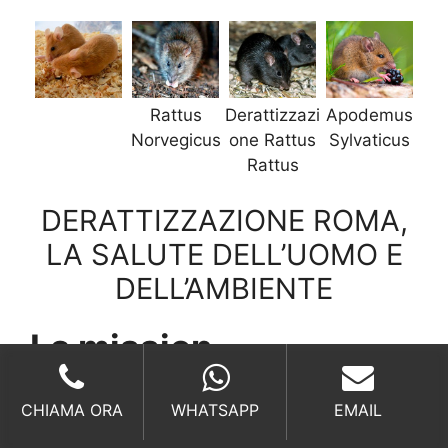
Rattus
Derattizzazi
Apodemus
Norvegicus
one Rattus
Sylvaticus
Rattus
DERATTIZZAZIONE ROMA,
LA SALUTE DELL’UOMO E
DELL’AMBIENTE
La mission.
La mission di Derattizzazione Roma è sempre
CHIAMA ORA
WHATSAPP
EMAIL
stata quella di coniugare alti servizi a
costi