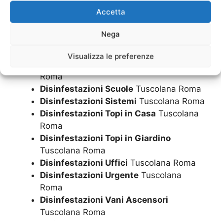
Disinfestazioni Pub
Tuscolana Roma
Accetta
Disinfestazioni Residence
Tuscolana
Roma
Nega
Disinfestazioni Ristorante
Tuscolana
Roma
Visualizza le preferenze
Disinfestazioni Ristoranti
Tuscolana
Roma
Disinfestazioni Scuole
Tuscolana Roma
Disinfestazioni Sistemi
Tuscolana Roma
Disinfestazioni Topi in Casa
Tuscolana
Roma
Disinfestazioni Topi in Giardino
Tuscolana Roma
Disinfestazioni Uffici
Tuscolana Roma
Disinfestazioni Urgente
Tuscolana
Roma
Disinfestazioni Vani Ascensori
Tuscolana Roma