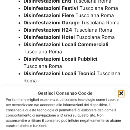
Disinfestazioni Enti
Tuscolana Roma
Disinfestazioni Festivi
Tuscolana Roma
Disinfestazioni Fiere
Tuscolana Roma
Disinfestazioni Garage
Tuscolana Roma
Disinfestazioni H24
Tuscolana Roma
Disinfestazioni Hotel
Tuscolana Roma
Disinfestazioni Locali Commerciali
Tuscolana Roma
Disinfestazioni Locali Pubblici
Tuscolana Roma
Disinfestazioni Locali Tecnici
Tuscolana
Roma
Disinfestazioni Mense
Tuscolana Roma
Gestisci Consenso Cookie
Disinfestazioni Metodi
Tuscolana Roma
Per fornire le migliori esperienze, utilizziamo tecnologie come i cookie
Disinfestazioni Negozi
Tuscolana Roma
per memorizzare e/o accedere alle informazioni del dispositivo. Il
Disinfestazioni Notte
Tuscolana Roma
consenso a queste tecnologie ci permetterà di elaborare dati come il
comportamento di navigazione o ID unici su questo sito. Non
Disinfestazioni Parchi
Tuscolana Roma
acconsentire o ritirare il consenso può influire negativamente su alcune
Disinfestazioni Parco
Tuscolana Roma
caratteristiche e funzioni.