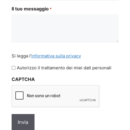
Il tuo messaggio
*
Si
Si legga l'
informativa sulla privacy
legga
l'informativa
Autorizzo il trattamento dei miei dati personali
sulla
CAPTCHA
privacy
*