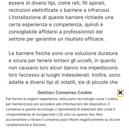
essere di diversi tipi, come reti, fili spinati,
recinzioni elettrificate o barriere a infrarossi.
L’installazione di queste barriere richiede una
certa esperienza e competenza, quindi è
consigliabile affidarsi a professionisti del
settore per garantire un risultato efficace.
Le barriere fisiche sono una soluzione duratura
e sicura per tenere lontani gli uccelli, in quanto
non causano loro alcun danno ma impediscono
loro l’accesso ai luoghi indesiderati. Inoltre, sono
adatte a diversi tipi di volatili, sia di piccole che
di grandi dimensioni. Il costo di installazione di
Gestisci Consenso Cookie
queste barriere dipende dal tipo di soluzione
Per fornire le migliori esperienze, utilizziamo tecnologie come i cookie
scelta e dalle dimensioni dell’area da
per memorizzare e/o accedere alle informazioni del dispositivo. Il
consenso a queste tecnologie ci permetterà di elaborare dati come il
proteggere, ma è comunque un investimento
comportamento di navigazione o ID unici su questo sito. Non
che garantisce un risultato efficace e a lungo
acconsentire o ritirare il consenso può influire negativamente su alcune
termine.
caratteristiche e funzioni.