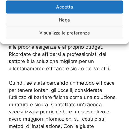
Accetta
Per avere un’idea dei costi e dei preventivi per
l’allontanamento dei volatili, è consigliabile
Nega
richiedere più di un preventivo da diverse
aziende specializzate. In questo modo si può
Visualizza le preferenze
confrontare e scegliere la soluzione più adatta
alle proprie esigenze e al proprio budget.
Ricordate che affidarsi a professionisti del
settore è la soluzione migliore per un
allontanamento efficace e sicuro dei volatili.
Quindi, se state cercando un metodo efficace
per tenere lontani gli uccelli, considerate
l’utilizzo di barriere fisiche come una soluzione
duratura e sicura. Contattate un’azienda
specializzata per richiedere un preventivo e
avere maggiori informazioni sui costi e sui
metodi di installazione. Con le giuste