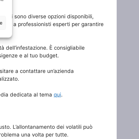
à. Ci sono diverse opzioni disponibili,
ze
fidarsi a professionisti esperti per garantire
à dell’infestazione. È consigliabile
esigenze e al tuo budget.
esitare a contattare un’azienda
lizzato.
ipedia dedicata al tema
qui
.
iusto. L’allontanamento dei volatili può
problema una volta per tutte.