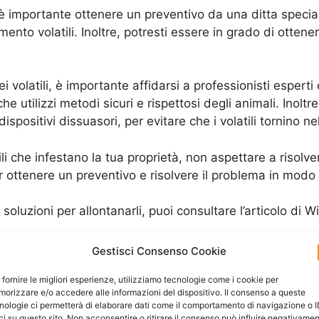
 importante ottenere un preventivo da una ditta speciali
namento volatili. Inoltre, potresti essere in grado di otte
 volatili, è importante affidarsi a professionisti esperti e
tilizzi metodi sicuri e rispettosi degli animali. Inoltre, 
ispositivi dissuasori, per evitare che i volatili tornino ne
ili che infestano la tua proprietà, non aspettare a risolv
r ottenere un preventivo e risolvere il problema in modo 
le soluzioni per allontanarli, puoi consultare l’articolo di 
stazione di Volatili
Gestisci Consenso Cookie
 fornire le migliori esperienze, utilizziamo tecnologie come i cookie per
 una piaga per la tua proprietà, causando danni e creando 
orizzare e/o accedere alle informazioni del dispositivo. Il consenso a queste
di e i loro escrementi, ma possono anche trasmettere malat
nologie ci permetterà di elaborare dati come il comportamento di navigazione o 
ci su questo sito. Non acconsentire o ritirare il consenso può influire negativame