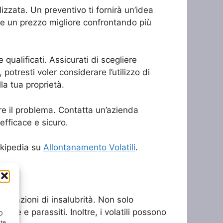
zzata. Un preventivo ti fornirà un’idea
nere un prezzo migliore confrontando più
 qualificati. Assicurati di scegliere
potresti voler considerare l’utilizzo di
lla tua proprietà.
ere il problema. Contatta un’azienda
efficace e sicuro.
Wikipedia su
Allontanamento Volatili
.
situazioni di insalubrità. Non solo
tie e parassiti. Inoltre, i volatili possono
ID
nte