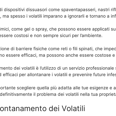
di dispositivi dissuasori come spaventapasseri, nastri rifl
ma spesso i volatili imparano a ignorarli e tornano a inf
 chimici, come gel o spray, che possono essere applicati su
 essere costosi e non sempre sicuri per l’ambiente.
ne di barriere fisiche come reti o fili spinati, che impedi
ono essere efficaci, ma possono anche essere costose e
amento dei volatili è l’utilizzo di un servizio professional
fficaci per allontanare i volatili e prevenire future infe
portante scegliere quella più adatta alle tue esigenze e 
efinitivamente il problema dei volatili nella tua propriet
llontanamento dei Volatili