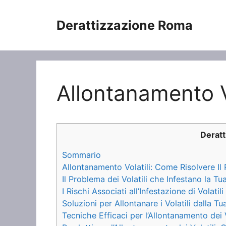
Vai
al
Derattizzazione Roma
contenuto
Allontanamento Vo
Derat
Sommario
Allontanamento Volatili: Come Risolvere Il
Il Problema dei Volatili che Infestano la Tu
I Rischi Associati all’Infestazione di Volatili
Soluzioni per Allontanare i Volatili dalla Tu
Tecniche Efficaci per l’Allontanamento dei V