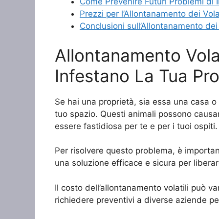
Come Prevenire Futuri Problemi di In
Prezzi per l’Allontanamento dei Vola
Conclusioni sull’Allontanamento dei 
Allontanamento Volat
Infestano La Tua Pro
Se hai una proprietà, sia essa una casa o u
tuo spazio. Questi animali possono causare
essere fastidiosa per te e per i tuoi ospiti.
Per risolvere questo problema, è importante
una soluzione efficace e sicura per liberar
Il costo dell’allontanamento volatili può v
richiedere preventivi a diverse aziende per