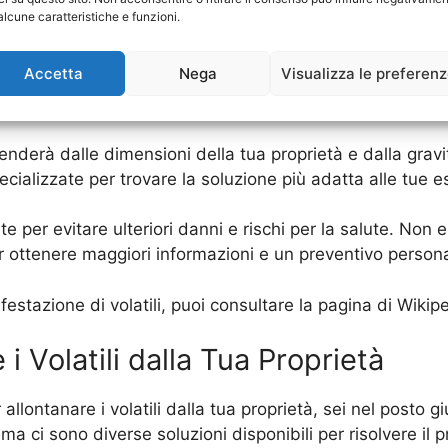
e, soprattutto se si sentono minacciati.
alcune caratteristiche e funzioni.
ovvedimenti per allontanare i volatili dalla tua propriet
Accetta
Nega
Visualizza le preferen
’installazione di reti protettive. Tuttavia, è importante af
penderà dalle dimensioni della tua proprietà e dalla gravit
ecializzate per trovare la soluzione più adatta alle tue 
 per evitare ulteriori danni e rischi per la salute. Non 
er ottenere maggiori informazioni e un preventivo persona
’infestazione di volatili, puoi consultare la pagina di Wik
i Volatili dalla Tua Proprietà
allontanare i volatili dalla tua proprietà, sei nel posto g
a ci sono diverse soluzioni disponibili per risolvere il 