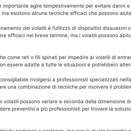
, è importante agire tempestivamente per evitare danni e f
ma esistono alcune tecniche efficaci che possono aiutart
amento dei volatili è l’utilizzo di dispositivi dissuasori 
re efficaci nel breve termine, ma i volatili possono abitu
iche come reti o fili spinati per impedire ai volatili di ent
 essere adatte a tutte le situazioni e potrebbero alterar
nsigliabile rivolgersi a professionisti specializzati nell’
zare una combinazione di tecniche per risolvere il probl
ei volatili possono variare a seconda della dimensione del
dere preventivi a più professionisti per trovare la soluzi
ichiede pazienza e costanza, ma con le giuste tecniche e l’