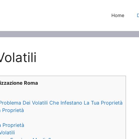
Home
latili
tizzazione Roma
 Problema Dei Volatili Che Infestano La Tua Proprietà
a Proprietà
a Proprietà
olatili