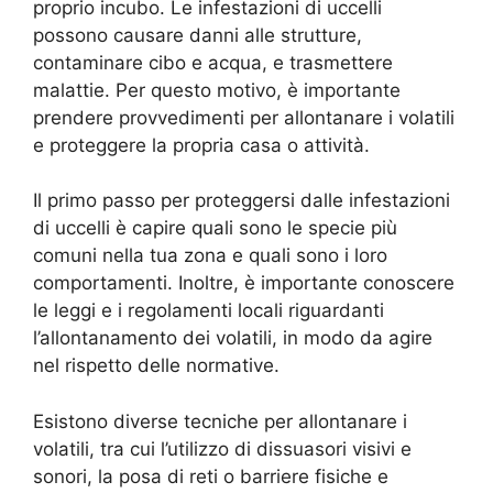
proprio incubo. Le infestazioni di uccelli
possono causare danni alle strutture,
contaminare cibo e acqua, e trasmettere
malattie. Per questo motivo, è importante
prendere provvedimenti per allontanare i volatili
e proteggere la propria casa o attività.
Il primo passo per proteggersi dalle infestazioni
di uccelli è capire quali sono le specie più
comuni nella tua zona e quali sono i loro
comportamenti. Inoltre, è importante conoscere
le leggi e i regolamenti locali riguardanti
l’allontanamento dei volatili, in modo da agire
nel rispetto delle normative.
Esistono diverse tecniche per allontanare i
volatili, tra cui l’utilizzo di dissuasori visivi e
sonori, la posa di reti o barriere fisiche e