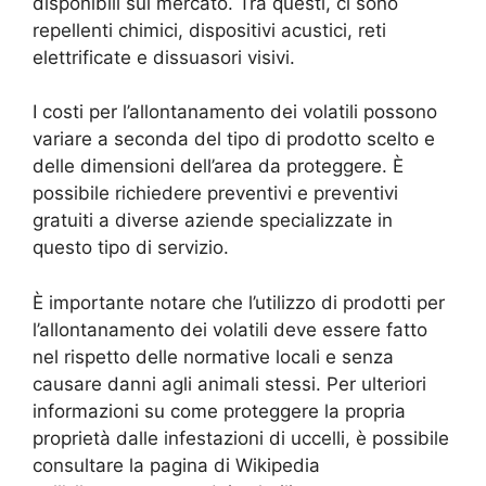
disponibili sul mercato. Tra questi, ci sono
repellenti chimici, dispositivi acustici, reti
elettrificate e dissuasori visivi.
I costi per l’allontanamento dei volatili possono
variare a seconda del tipo di prodotto scelto e
delle dimensioni dell’area da proteggere. È
possibile richiedere preventivi e preventivi
gratuiti a diverse aziende specializzate in
questo tipo di servizio.
È importante notare che l’utilizzo di prodotti per
l’allontanamento dei volatili deve essere fatto
nel rispetto delle normative locali e senza
causare danni agli animali stessi. Per ulteriori
informazioni su come proteggere la propria
proprietà dalle infestazioni di uccelli, è possibile
consultare la pagina di Wikipedia