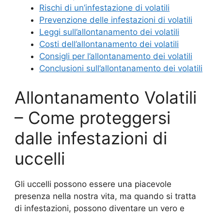
Rischi di un’infestazione di volatili
Prevenzione delle infestazioni di volatili
Leggi sull’allontanamento dei volatili
Costi dell’allontanamento dei volatili
Consigli per l’allontanamento dei volatili
Conclusioni sull’allontanamento dei volatili
Allontanamento Volatili
– Come proteggersi
dalle infestazioni di
uccelli
Gli uccelli possono essere una piacevole
presenza nella nostra vita, ma quando si tratta
di infestazioni, possono diventare un vero e