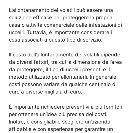
L’allontanamento dei volatili può essere una
soluzione efficace per proteggere la propria
casa o attività commerciale dalle infestazioni di
uccelli. Tuttavia, è importante considerare i
costi associati a questo tipo di servizio.
Il costo dell’allontanamento dei volatili dipende
da diversi fattori, tra cui la dimensione dell’area
da proteggere, il tipo di uccelli presenti e il
metodo utilizzato per allontanarli. In generale, i
costi possono variare da qualche centinaio di
euro a diverse migliaia di euro.
È importante richiedere preventivi a più fornitori
per ottenere un’idea più precisa dei costi.
Inoltre, è consigliabile scegliere un’azienda
affidabile e con esperienza per garantire un