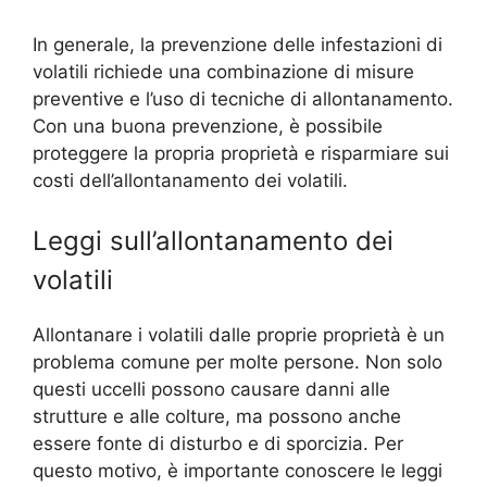
In generale, la prevenzione delle infestazioni di
volatili richiede una combinazione di misure
preventive e l’uso di tecniche di allontanamento.
Con una buona prevenzione, è possibile
proteggere la propria proprietà e risparmiare sui
costi dell’allontanamento dei volatili.
Leggi sull’allontanamento dei
volatili
Allontanare i volatili dalle proprie proprietà è un
problema comune per molte persone. Non solo
questi uccelli possono causare danni alle
strutture e alle colture, ma possono anche
essere fonte di disturbo e di sporcizia. Per
questo motivo, è importante conoscere le leggi