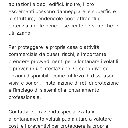
abitazioni e degli edifici. Inoltre, i loro
escrementi possono danneggiare le superfici e
le strutture, rendendole poco attraenti e
potenzialmente pericolose per le persone che le
utilizzano.
Per proteggere la propria casa o attività
commerciale da questi rischi, è importante
prendere provvedimenti per allontanare i volatili
e prevenire un’infestazione. Ci sono diverse
opzioni disponibili, come l’utilizzo di dissuasori
visivi e sonori, l’installazione di reti di protezione
e l’impiego di sistemi di allontanamento
professionale.
Contattare un’azienda specializzata in
allontanamento volatili può aiutare a valutare i
costi e i preventivi per proteggere la propria