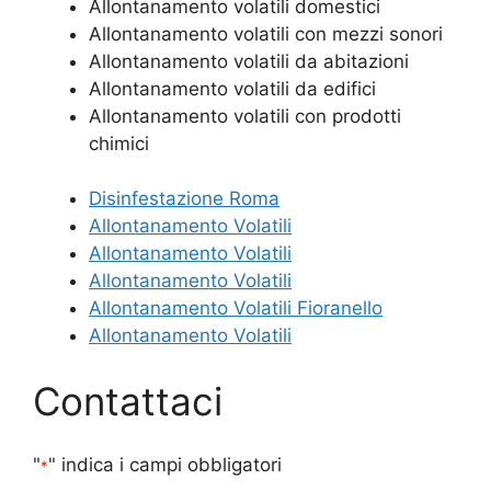
Allontanamento volatili domestici
Allontanamento volatili con mezzi sonori
Allontanamento volatili da abitazioni
Allontanamento volatili da edifici
Allontanamento volatili con prodotti
chimici
Disinfestazione Roma
Allontanamento Volatili
Allontanamento Volatili
Allontanamento Volatili
Allontanamento Volatili Fioranello
Allontanamento Volatili
Contattaci
"
" indica i campi obbligatori
*