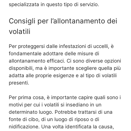
specializzata in questo tipo di servizio.
Consigli per l’allontanamento dei
volatili
Per proteggersi dalle infestazioni di uccelli, è
fondamentale adottare delle misure di
allontanamento efficaci. Ci sono diverse opzioni
disponibili, ma è importante scegliere quella più
adatta alle proprie esigenze e al tipo di volatili
presenti.
Per prima cosa, è importante capire quali sono i
motivi per cui i volatili si insediano in un
determinato luogo. Potrebbe trattarsi di una
fonte di cibo, di un luogo di riposo o di
nidificazione. Una volta identificata la causa,