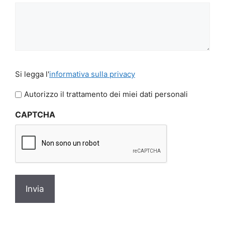
Si
Si legga l'
informativa sulla privacy
legga
l'informativa
Autorizzo il trattamento dei miei dati personali
sulla
CAPTCHA
privacy
*