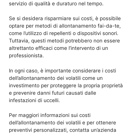
servizio di qualità e duraturo nel tempo.
Se si desidera risparmiare sui costi, è possibile
optare per metodi di allontanamento fai-da-te,
come l’utilizzo di repellenti o dispositivi sonori.
Tuttavia, questi metodi potrebbero non essere
altrettanto efficaci come l’intervento di un
professionista.
In ogni caso, è importante considerare i costi
dell’allontanamento dei volatili come un
investimento per proteggere la propria proprietà
e prevenire danni futuri causati dalle
infestazioni di uccelli.
Per maggiori informazioni sui costi
dell’allontanamento dei volatili e per ottenere
preventivi personalizzati, contatta un’azienda