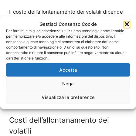
Il costo dell’allontanamento dei volatili dipende
dalle dimensioni della zona da proteggere e
Gestisci Consenso Cookie
dalle tecniche utilizzate. È consigliabile
Per fornire le migliori esperienze, utilizziamo tecnologie come i cookie
richiedere preventivi a più aziende specializzate
per memorizzare e/o accedere alle informazioni del dispositivo. Il
per ottenere il miglior prezzo e il miglior servizio.
consenso a queste tecnologie ci permetterà di elaborare dati come il
comportamento di navigazione o ID unici su questo sito. Non
acconsentire o ritirare il consenso può influire negativamente su alcune
Inoltre, è importante agire tempestivamente per
caratteristiche e funzioni.
evitare che l’infestazione di volatili diventi un
Accetta
problema ancora più grande e costoso da
risolvere. Non aspettare che i volatili causino
Nega
danni alla tua proprietà, contatta subito un
professionista per un allontanamento efficace e
Visualizza le preferenze
rispettoso della legge.
Costi dell’allontanamento dei
volatili