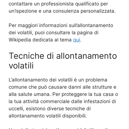
contattare un professionista qualificato per
un’ispezione e una consulenza personalizzata.
Per maggiori informazioni sull’allontanamento
dei volatili, puoi consultare la pagina di
Wikipedia dedicata al tema
qui
.
Tecniche di allontanamento
volatili
L’allontanamento dei volatili è un problema
comune che può causare danni alle strutture e
alla salute umana. Per proteggere la tua casa o
la tua attività commerciale dalle infestazioni di
uccelli, esistono diverse tecniche di
allontanamento volatili disponibili.