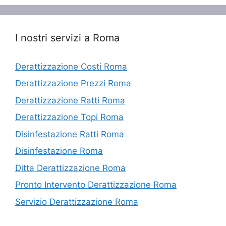
I nostri servizi a Roma
Derattizzazione Costi Roma
Derattizzazione Prezzi Roma
Derattizzazione Ratti Roma
Derattizzazione Topi Roma
Disinfestazione Ratti Roma
Disinfestazione Roma
Ditta Derattizzazione Roma
Pronto Intervento Derattizzazione Roma
Servizio Derattizzazione Roma