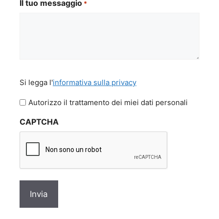
Il tuo messaggio
*
Si
Si legga l'
informativa sulla privacy
legga
l'informativa
Autorizzo il trattamento dei miei dati personali
sulla
CAPTCHA
privacy
*