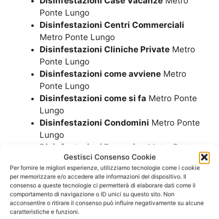
Disinfestazioni Case Vacanze
Metro
Ponte Lungo
Disinfestazioni Centri Commerciali
Metro Ponte Lungo
Disinfestazioni Cliniche Private
Metro
Ponte Lungo
Disinfestazioni come avviene
Metro
Ponte Lungo
Disinfestazioni come si fa
Metro Ponte
Lungo
Disinfestazioni Condomini
Metro Ponte
Lungo
Disinfestazioni Domenica
Metro Ponte
Gestisci Consenso Cookie
Lungo
Per fornire le migliori esperienze, utilizziamo tecnologie come i cookie
Disinfestazioni Economica
Metro Ponte
per memorizzare e/o accedere alle informazioni del dispositivo. Il
Lungo
consenso a queste tecnologie ci permetterà di elaborare dati come il
comportamento di navigazione o ID unici su questo sito. Non
Disinfestazioni Enti
Metro Ponte Lungo
acconsentire o ritirare il consenso può influire negativamente su alcune
Disinfestazioni Festivi
Metro Ponte
caratteristiche e funzioni.