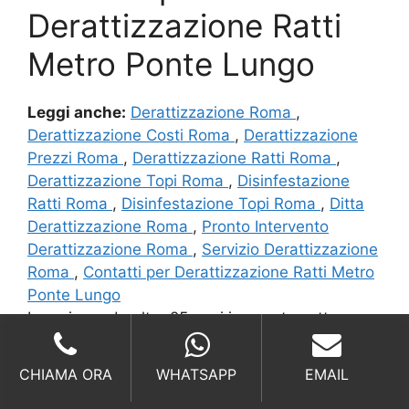
Derattizzazione Ratti
Metro Ponte Lungo
Leggi anche:
Derattizzazione Roma
,
Derattizzazione Costi Roma
,
Derattizzazione
Prezzi Roma
,
Derattizzazione Ratti Roma
,
Derattizzazione Topi Roma
,
Disinfestazione
Ratti Roma
,
Disinfestazione Topi Roma
,
Ditta
Derattizzazione Roma
,
Pronto Intervento
Derattizzazione Roma
,
Servizio Derattizzazione
Roma
,
Contatti per Derattizzazione Ratti Metro
Ponte Lungo
Lavoriamo da oltre 25 anni in questo settore,
abbiamo messo in sicurezza dai Ratti
moltissime aree e luoghi, gestiamo centinaia di
CHIAMA ORA
WHATSAPP
EMAIL
contratti annuali con moltissime aziende di vari
settori, dall’alimentare all’industriale, veniamo