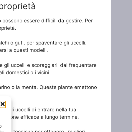
proprietà
possono essere difficili da gestire. Per
oprietà.
chi o gufi, per spaventare gli uccelli.
rsi a questi modelli.
e gli uccelli e scoraggiarli dal frequentare
i domestici o i vicini.
smarino o la menta. Queste piante emettono
re agli uccelli di entrare nella tua
luzione efficace a lungo termine.
ID
rse tecniche per ottenere i migliori
nte