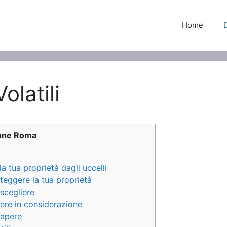
Home
latili
ione Roma
 tua proprietà dagli uccelli
teggere la tua proprietà
 scegliere
nere in considerazione
sapere