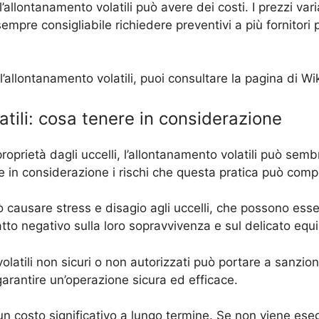
’allontanamento volatili può avere dei costi. I prezzi va
empre consigliabile richiedere preventivi a più fornitori 
 l’allontanamento volatili, puoi consultare la pagina di 
atili: cosa tenere in considerazione
proprietà dagli uccelli, l’allontanamento volatili può se
e in considerazione i rischi che questa pratica può comp
uò causare stress e disagio agli uccelli, che possono esse
atto negativo sulla loro sopravvivenza e sul delicato equi
olatili non sicuri o non autorizzati può portare a sanzion
 garantire un’operazione sicura ed efficace.
e un costo significativo a lungo termine. Se non viene e