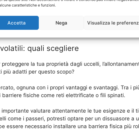
alcune caratteristiche e funzioni.
ta per determinare la soluzione migliore per la tua situaz
Accetta
Nega
Visualizza le preferen
i allontanamento volatili, puoi consultare la pagina di W
olatili: quali scegliere
 proteggere la tua proprietà dagli uccelli, l’allontanamen
i più adatti per questo scopo?
ercato, ognuna con i propri vantaggi e svantaggi. Tra i p
 barriere fisiche come reti elettrificate o fili spinati.
 importante valutare attentamente le tue esigenze e il ti
elli come i passeri, potresti optare per un dissuasore a 
be essere necessario installare una barriera fisica più r