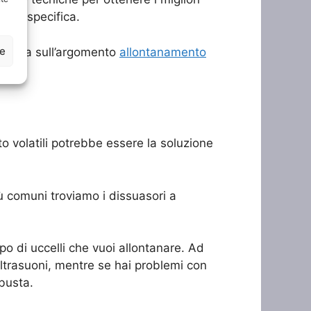
ione specifica.
ze
ikipedia sull’argomento
allontanamento
to volatili potrebbe essere la soluzione
iù comuni troviamo i dissuasori a
po di uccelli che vuoi allontanare. Ad
ultrasuoni, mentre se hai problemi con
obusta.