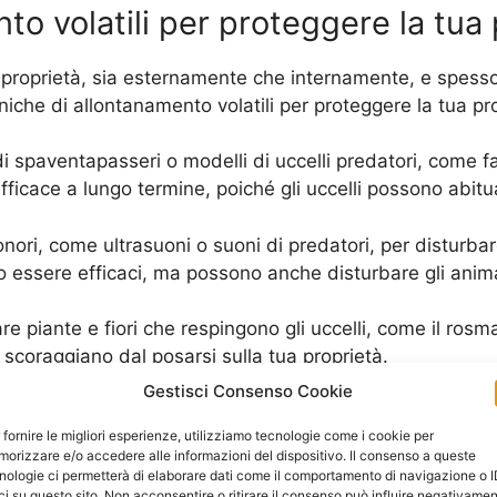
to volatili per proteggere la tua 
 proprietà, sia esternamente che internamente, e spesso 
niche di allontanamento volatili per proteggere la tua pr
di spaventapasseri o modelli di uccelli predatori, come fal
ficace a lungo termine, poiché gli uccelli possono abitua
 sonori, come ultrasuoni o suoni di predatori, per disturbar
o essere efficaci, ma possono anche disturbare gli animal
are piante e fiori che respingono gli uccelli, come il ro
i scoraggiano dal posarsi sulla tua proprietà.
Gestisci Consenso Cookie
i, è possibile utilizzare reti o barriere fisiche per impedi
 fornire le migliori esperienze, utilizziamo tecnologie come i cookie per
ichiedere una certa manutenzione, ma può essere una so
orizzare e/o accedere alle informazioni del dispositivo. Il consenso a queste
nologie ci permetterà di elaborare dati come il comportamento di navigazione o 
è diversa e potrebbe richiedere una combinazione di dive
ci su questo sito. Non acconsentire o ritirare il consenso può influire negativame