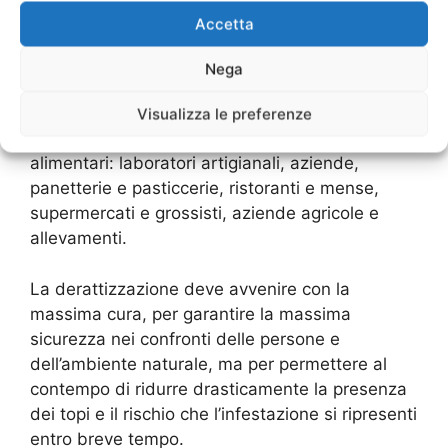
effettuare un sopralluogo e un monitoraggio
Accetta
accurato dell’ambiente, al fine di procedere con
una strategia studiata su misura.
Nega
Le colonie di topi e ratti invadono facilmente gli
Visualizza le preferenze
ambienti in cui siano presenti prodotti
alimentari: laboratori artigianali, aziende,
panetterie e pasticcerie, ristoranti e mense,
supermercati e grossisti, aziende agricole e
allevamenti.
La derattizzazione deve avvenire con la
massima cura, per garantire la massima
sicurezza nei confronti delle persone e
dell’ambiente naturale, ma per permettere al
contempo di ridurre drasticamente la presenza
dei topi e il rischio che l’infestazione si ripresenti
entro breve tempo.