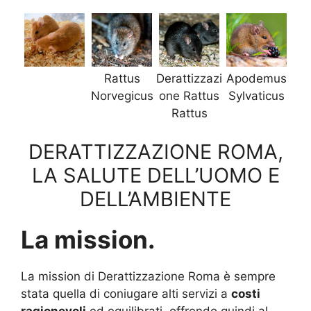
Rattus
Derattizzazi
Apodemus
Norvegicus
one Rattus
Sylvaticus
Rattus
DERATTIZZAZIONE ROMA,
LA SALUTE DELL’UOMO E
DELL’AMBIENTE
La mission.
La mission di Derattizzazione Roma è sempre
stata quella di coniugare alti servizi a
costi
ragionevoli
ed equilibrati, offrendo quindi al