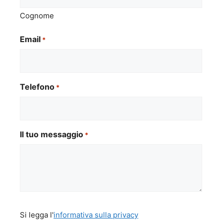
Cognome
Email
*
Telefono
*
Il tuo messaggio
*
Si
Si legga l'
informativa sulla privacy
legga