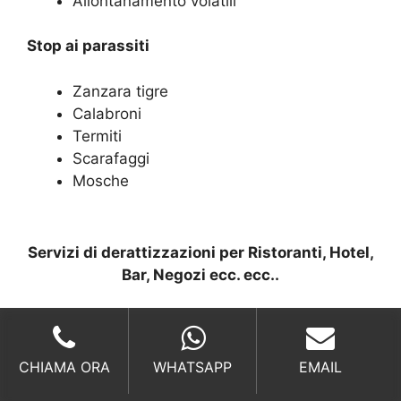
Allontanamento volatili
Stop ai parassiti
Zanzara tigre
Calabroni
Termiti
Scarafaggi
Mosche
Servizi di derattizzazioni per Ristoranti, Hotel,
Bar, Negozi ecc. ecc..
Considerato a ragion veduta il sistema di
derattizzazione più complesso e delicato, deve
necessariamente tener conto del fatto che le
CHIAMA ORA
WHATSAPP
EMAIL
attività commerciali (come ad esempio negozi,