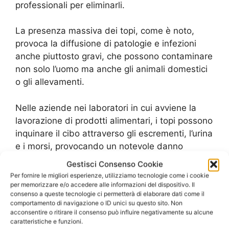
professionali per eliminarli.
La presenza massiva dei topi, come è noto,
provoca la diffusione di patologie e infezioni
anche piuttosto gravi, che possono contaminare
non solo l’uomo ma anche gli animali domestici
o gli allevamenti.
Nelle aziende nei laboratori in cui avviene la
lavorazione di prodotti alimentari, i topi possono
inquinare il cibo attraverso gli escrementi, l’urina
e i morsi, provocando un notevole danno
economico. L’unico sistema per evitare lo
Gestisci Consenso Cookie
sviluppo di una colonia di grandi dimensioni, e
Per fornire le migliori esperienze, utilizziamo tecnologie come i cookie
le relative, gravi, conseguenze, è quello di
per memorizzare e/o accedere alle informazioni del dispositivo. Il
consenso a queste tecnologie ci permetterà di elaborare dati come il
rivolgersi ad un’azienda specializzata nelle
comportamento di navigazione o ID unici su questo sito. Non
operazioni di
Derattizzazione Ratti Vitinia
e
acconsentire o ritirare il consenso può influire negativamente su alcune
caratteristiche e funzioni.
disinfestazione professionale, che possa