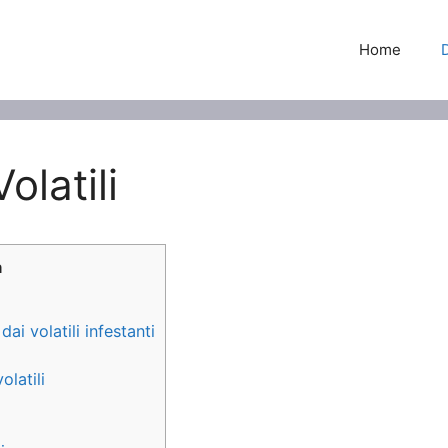
Home
latili
a
i volatili infestanti
olatili