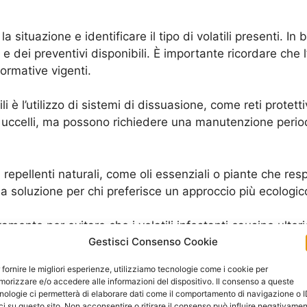
 situazione e identificare il tipo di volatili presenti. In 
e dei preventivi disponibili. È importante ricordare che 
normative vigenti.
è l’utilizzo di sistemi di dissuasione, come reti protettive
li uccelli, ma possono richiedere una manutenzione perio
 di repellenti naturali, come oli essenziali o piante che re
 soluzione per chi preferisce un approccio più ecologic
amente per evitare che i volatili infestanti causino ulter
Gestisci Consenso Cookie
are a trovare la soluzione migliore per proteggere la propr
 fornire le migliori esperienze, utilizziamo tecnologie come i cookie per
nto, è possibile consultare la pagina di Wikipedia dedic
orizzare e/o accedere alle informazioni del dispositivo. Il consenso a queste
nologie ci permetterà di elaborare dati come il comportamento di navigazione o 
ci su questo sito. Non acconsentire o ritirare il consenso può influire negativame