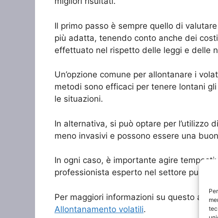
migliori risultati.
Il primo passo è sempre quello di valutare la
più adatta, tenendo conto anche dei costi 
effettuato nel rispetto delle leggi e delle 
Un’opzione comune per allontanare i volatili 
metodi sono efficaci per tenere lontani g
le situazioni.
In alternativa, si può optare per l’utilizzo
meno invasivi e possono essere una buona
In ogni caso, è importante agire tempestiv
professionista esperto nel settore può aiut
Per
Per maggiori informazioni su questo argome
mem
Allontanamento volatili
.
tec
uni