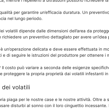
 mentre i repellenti a ultrasuoni possono richiedere la 
 qualità per garantire un’efficacia duratura. Un preventi
acia nel lungo periodo.
dei volatili dipende dalle dimensioni dell’area da protegge
e richiedere un preventivo dettagliato per avere un’idea 
i è un’operazione delicata e deve essere effettuata in mo
 e di seguire le istruzioni del produttore per ottenere i mig
? Il costo può variare a seconda delle esigenze specifiche
 proteggere la propria proprietà dai volatili infestanti 
dei volatili
ia piaga per le nostre case e le nostre attività. Oltre a
e disturbi al sonno con il loro cinguettio incessante. Per