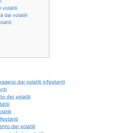
i
volatili
à dai volatili
latili
gersi dai volatili infestanti
anti
o dei volatili
atili
atili
nfestanti
nto dei volatili