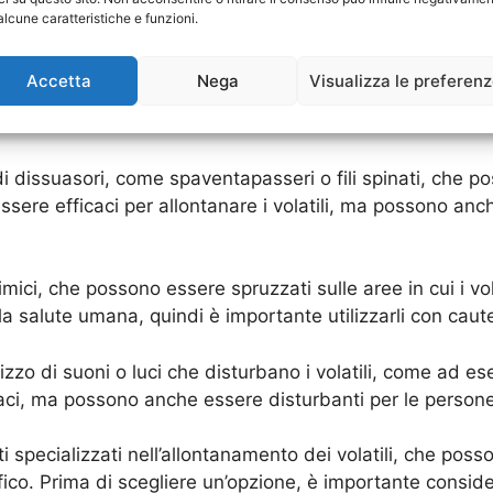
alcune caratteristiche e funzioni.
lontanamento dei volatili
Accetta
Nega
Visualizza le preferen
ommerciale dai volatili infestanti, è fondamentale adotta
isponibili, ognuna con i propri costi e benefici.
di dissuasori, come spaventapasseri o fili spinati, che pos
ssere efficaci per allontanare i volatili, ma possono anc
chimici, che possono essere spruzzati sulle aree in cui i vo
 salute umana, quindi è importante utilizzarli con caute
zo di suoni o luci che disturbano i volatili, come ad ese
caci, ma possono anche essere disturbanti per le persone
sti specializzati nell’allontanamento dei volatili, che poss
ico. Prima di scegliere un’opzione, è importante considerar