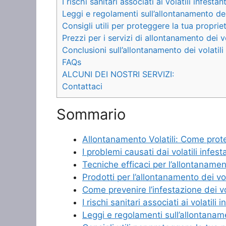
I rischi sanitari associati ai volatili infestant
Leggi e regolamenti sull’allontanamento dei 
Consigli utili per proteggere la tua propriet
Prezzi per i servizi di allontanamento dei vo
Conclusioni sull’allontanamento dei volatili
FAQs
ALCUNI DEI NOSTRI SERVIZI:
Contattaci
Sommario
Allontanamento Volatili: Come proteg
I problemi causati dai volatili infest
Tecniche efficaci per l’allontanament
Prodotti per l’allontanamento dei vol
Come prevenire l’infestazione dei vol
I rischi sanitari associati ai volatili i
Leggi e regolamenti sull’allontaname