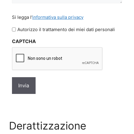
Si
Si legga l'
informativa sulla privacy
legga
l'informativa
Autorizzo il trattamento dei miei dati personali
sulla
CAPTCHA
privacy
*
Derattizzazione