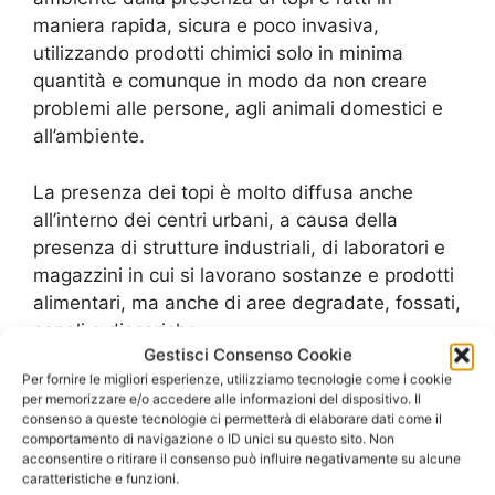
maniera rapida, sicura e poco invasiva,
utilizzando prodotti chimici solo in minima
quantità e comunque in modo da non creare
problemi alle persone, agli animali domestici e
all’ambiente.
La presenza dei topi è molto diffusa anche
all’interno dei centri urbani, a causa della
presenza di strutture industriali, di laboratori e
magazzini in cui si lavorano sostanze e prodotti
alimentari, ma anche di aree degradate, fossati,
canali e discariche.
Gestisci Consenso Cookie
Per fornire le migliori esperienze, utilizziamo tecnologie come i cookie
Per la
Derattizzazione Costi Capena
e
per memorizzare e/o accedere alle informazioni del dispositivo. Il
modalità di intervento possono variare in
consenso a queste tecnologie ci permetterà di elaborare dati come il
relazione al tipo di struttura nella quale è
comportamento di navigazione o ID unici su questo sito. Non
acconsentire o ritirare il consenso può influire negativamente su alcune
necessario intervenire, all’entità
caratteristiche e funzioni.