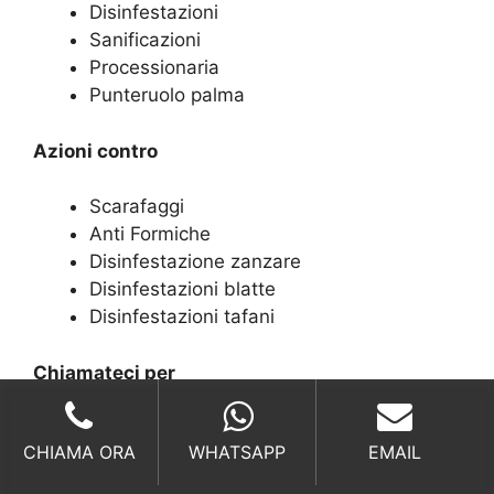
Disinfestazioni
Sanificazioni
Processionaria
Punteruolo palma
Azioni contro
Scarafaggi
Anti Formiche
Disinfestazione zanzare
Disinfestazioni blatte
Disinfestazioni tafani
Chiamateci per
Disinfestazione pulci
CHIAMA ORA
WHATSAPP
EMAIL
Anti blattella germanica
Disinfestazioni mosche