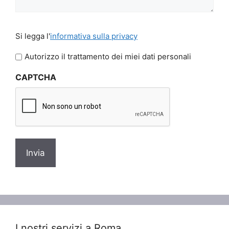
Si
Si legga l'
informativa sulla privacy
legga
l'informativa
Autorizzo il trattamento dei miei dati personali
sulla
CAPTCHA
privacy
*
I nostri servizi a Roma