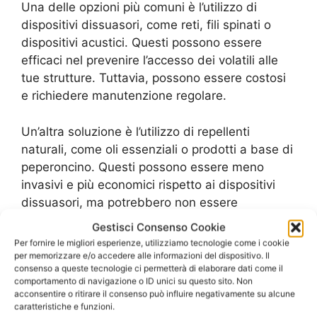
Una delle opzioni più comuni è l’utilizzo di
dispositivi dissuasori, come reti, fili spinati o
dispositivi acustici. Questi possono essere
efficaci nel prevenire l’accesso dei volatili alle
tue strutture. Tuttavia, possono essere costosi
e richiedere manutenzione regolare.
Un’altra soluzione è l’utilizzo di repellenti
naturali, come oli essenziali o prodotti a base di
peperoncino. Questi possono essere meno
invasivi e più economici rispetto ai dispositivi
dissuasori, ma potrebbero non essere
altrettanto efficaci.
Gestisci Consenso Cookie
Per fornire le migliori esperienze, utilizziamo tecnologie come i cookie
Inoltre, è possibile adottare misure preventive
per memorizzare e/o accedere alle informazioni del dispositivo. Il
consenso a queste tecnologie ci permetterà di elaborare dati come il
come la pulizia regolare delle aree in cui i volatili
comportamento di navigazione o ID unici su questo sito. Non
possono nidificare e la sigillatura di eventuali
acconsentire o ritirare il consenso può influire negativamente su alcune
caratteristiche e funzioni.
punti di accesso. Queste pratiche possono