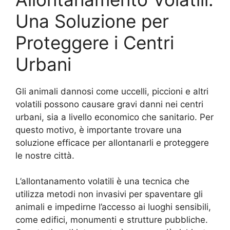
Una Soluzione per
Proteggere i Centri
Urbani
Gli animali dannosi come uccelli, piccioni e altri
volatili possono causare gravi danni nei centri
urbani, sia a livello economico che sanitario. Per
questo motivo, è importante trovare una
soluzione efficace per allontanarli e proteggere
le nostre città.
L’allontanamento volatili è una tecnica che
utilizza metodi non invasivi per spaventare gli
animali e impedirne l’accesso ai luoghi sensibili,
come edifici, monumenti e strutture pubbliche.