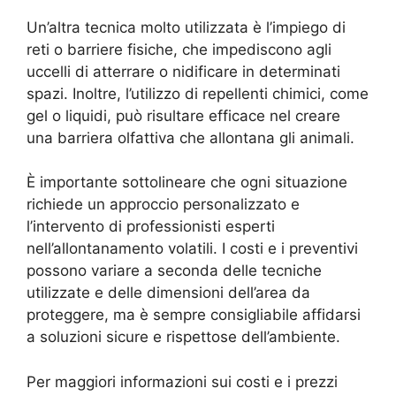
Un’altra tecnica molto utilizzata è l’impiego di
reti o barriere fisiche, che impediscono agli
uccelli di atterrare o nidificare in determinati
spazi. Inoltre, l’utilizzo di repellenti chimici, come
gel o liquidi, può risultare efficace nel creare
una barriera olfattiva che allontana gli animali.
È importante sottolineare che ogni situazione
richiede un approccio personalizzato e
l’intervento di professionisti esperti
nell’allontanamento volatili. I costi e i preventivi
possono variare a seconda delle tecniche
utilizzate e delle dimensioni dell’area da
proteggere, ma è sempre consigliabile affidarsi
a soluzioni sicure e rispettose dell’ambiente.
Per maggiori informazioni sui costi e i prezzi