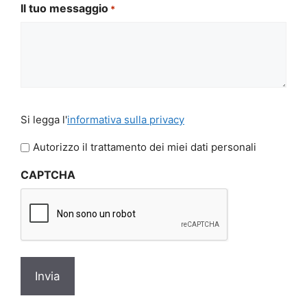
Il tuo messaggio
*
Si
Si legga l'
informativa sulla privacy
legga
l'informativa
Autorizzo il trattamento dei miei dati personali
sulla
CAPTCHA
privacy
*