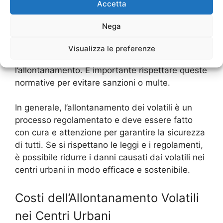
Accetta
Inoltre, è importante verificare se ci sono
regolamenti specifici nella propria città o
Nega
regione riguardo all’allontanamento dei volatili.
Ad esempio, alcune città possono richiedere
Visualizza le preferenze
una licenza o un permesso per effettuare
l’allontanamento. È importante rispettare queste
normative per evitare sanzioni o multe.
In generale, l’allontanamento dei volatili è un
processo regolamentato e deve essere fatto
con cura e attenzione per garantire la sicurezza
di tutti. Se si rispettano le leggi e i regolamenti,
è possibile ridurre i danni causati dai volatili nei
centri urbani in modo efficace e sostenibile.
Costi dell’Allontanamento Volatili
nei Centri Urbani