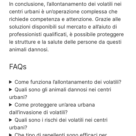
In conclusione, l’allontanamento dei volatili nei
centri urbani è un’operazione complessa che
richiede competenza e attenzione. Grazie alle
soluzioni disponibili sul mercato e all’aiuto di
professionisti qualificati, è possibile proteggere
le strutture e la salute delle persone da questi
animali dannosi.
FAQs
Come funziona l’allontanamento dei volatili?
Quali sono gli animali dannosi nei centri
urbani?
Come proteggere un’area urbana
dall’invasione di volatili?
Quali sono i rischi dei volatili nei centri
urbani?
Che tipo di repellenti sono efficaci per