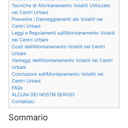
Tecniche di Allontanamento Volatili Utilizzate
nei Centri Urbani
Prevenire i Danneggiamenti dei Volatili nei
Centri Urbani
Leggi e Regolamenti sull’Allontanamento Volatili
nei Centri Urbani
Costi dell’Allontanamento Volatili nei Centri
Urbani
Vantaggi dell’Allontanamento Volatili nei Centri
Urbani
Conclusioni sull’Allontanamento Volatili nei
Centri Urbani
FAQs
ALCUNI DEI NOSTRI SERVIZI:
Contattaci
Sommario