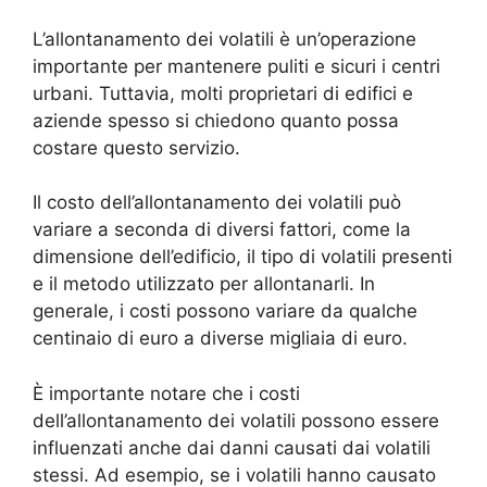
L’allontanamento dei volatili è un’operazione
importante per mantenere puliti e sicuri i centri
urbani. Tuttavia, molti proprietari di edifici e
aziende spesso si chiedono quanto possa
costare questo servizio.
Il costo dell’allontanamento dei volatili può
variare a seconda di diversi fattori, come la
dimensione dell’edificio, il tipo di volatili presenti
e il metodo utilizzato per allontanarli. In
generale, i costi possono variare da qualche
centinaio di euro a diverse migliaia di euro.
È importante notare che i costi
dell’allontanamento dei volatili possono essere
influenzati anche dai danni causati dai volatili
stessi. Ad esempio, se i volatili hanno causato