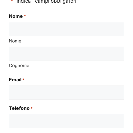
"
" indica i campi obbligatori
*
Nome
*
Nome
Cognome
Email
*
Telefono
*