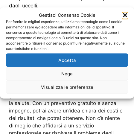
dagli uccelli.
Gestisci Consenso Cookie
Il costo dell’allontanamento volatili professionale
Per fornire le migliori esperienze, utilizziamo tecnologie come i cookie
per memorizzare e/o accedere alle informazioni del dispositivo. Il
dipenderà dalle dimensioni e dalla tipologia
consenso a queste tecnologie ci permetterà di elaborare dati come il
dell’area da trattare, ma i preventivi sono
comportamento di navigazione o ID unici su questo sito. Non
sempre gratuiti e personalizzati. Inoltre, grazie
acconsentire o ritirare il consenso può influire negativamente su alcune
caratteristiche e funzioni.
all’utilizzo di tecniche non invasive, non dovrai
preoccuparti di costi aggiuntivi per danni o
Accetta
riparazioni.
Nega
Non aspettare oltre, contatta subito un
Visualizza le preferenze
professionista per l’allontanamento volatili e
goditi un ambiente libero da fastidi e rischi per
la salute. Con un preventivo gratuito e senza
impegno, potrai avere un’idea chiara dei costi e
dei risultati che potrai ottenere. Non c’è niente
di meglio che affidarsi a un servizio
professionale per risolvere il problema degli