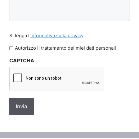
Si
Si legga l'
informativa sulla privacy
legga
l'informativa
Autorizzo il trattamento dei miei dati personali
sulla
CAPTCHA
privacy
*