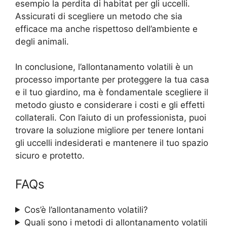
esempio la perdita di habitat per gli uccelli.
Assicurati di scegliere un metodo che sia
efficace ma anche rispettoso dell’ambiente e
degli animali.
In conclusione, l’allontanamento volatili è un
processo importante per proteggere la tua casa
e il tuo giardino, ma è fondamentale scegliere il
metodo giusto e considerare i costi e gli effetti
collaterali. Con l’aiuto di un professionista, puoi
trovare la soluzione migliore per tenere lontani
gli uccelli indesiderati e mantenere il tuo spazio
sicuro e protetto.
FAQs
Cos’è l’allontanamento volatili?
Quali sono i metodi di allontanamento volatili