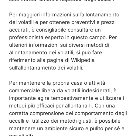
Per maggiori informazioni sull’allontanamento
dei volatili e per ottenere preventivi e prezzi
accurati, è consigliabile consultare un
professionista esperto in questo campo. Per
ulteriori informazioni sui diversi metodi di
allontanamento dei volatili, si può fare
riferimento alla pagina di Wikipedia
sull’allontanamento dei volatili.
Per mantenere la propria casa o attività
commerciale libera da volatili indesiderati, è
importante agire tempestivamente e utilizzare i
metodi più efficaci per allontanarli. Con una
corretta comprensione del comportamento degli
uccelli e l’utilizzo dei metodi giusti, è possibile
mantenere un ambiente sicuro e pulito per sé e