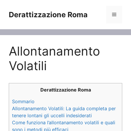
Vai
al
Derattizzazione Roma
Menu
contenuto
Allontanamento
Volatili
Derattizzazione Roma
Sommario
Allontanamento Volatili: La guida completa per
tenere lontani gli uccelli indesiderati
Come funziona l’allontanamento volatili e quali
sono i metodi più efficaci