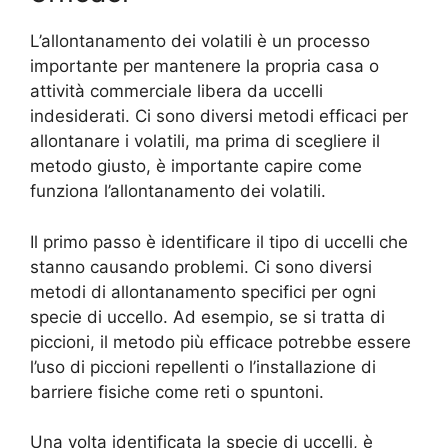
L’allontanamento dei volatili è un processo
importante per mantenere la propria casa o
attività commerciale libera da uccelli
indesiderati. Ci sono diversi metodi efficaci per
allontanare i volatili, ma prima di scegliere il
metodo giusto, è importante capire come
funziona l’allontanamento dei volatili.
Il primo passo è identificare il tipo di uccelli che
stanno causando problemi. Ci sono diversi
metodi di allontanamento specifici per ogni
specie di uccello. Ad esempio, se si tratta di
piccioni, il metodo più efficace potrebbe essere
l’uso di piccioni repellenti o l’installazione di
barriere fisiche come reti o spuntoni.
Una volta identificata la specie di uccelli, è