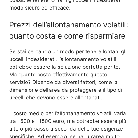
modo sicuro ed efficace.
Prezzi dell’allontanamento volatili:
quanto costa e come risparmiare
Se stai cercando un modo per tenere lontani gli
uccelli indesiderati, l’allontanamento volatili
potrebbe essere la soluzione perfetta per te.
Ma quanto costa effettivamente questo
servizio? Dipende da diversi fattori, come la
dimensione dell’area da proteggere e il tipo di
uccelli che devono essere allontanati.
Il costo medio per l’allontanamento volatili varia
tra i 500 e i 1500 euro, ma potrebbe essere più
alto o più basso a seconda delle tue esigenze
specifiche. Ad esempio, se hai un’area molto