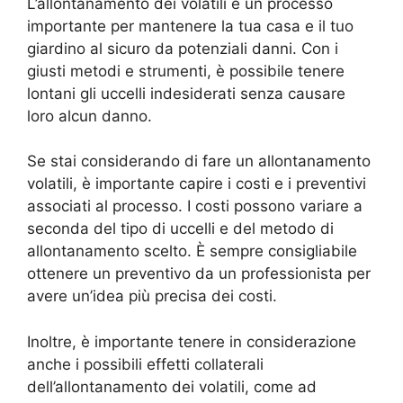
L’allontanamento dei volatili è un processo
importante per mantenere la tua casa e il tuo
giardino al sicuro da potenziali danni. Con i
giusti metodi e strumenti, è possibile tenere
lontani gli uccelli indesiderati senza causare
loro alcun danno.
Se stai considerando di fare un allontanamento
volatili, è importante capire i costi e i preventivi
associati al processo. I costi possono variare a
seconda del tipo di uccelli e del metodo di
allontanamento scelto. È sempre consigliabile
ottenere un preventivo da un professionista per
avere un’idea più precisa dei costi.
Inoltre, è importante tenere in considerazione
anche i possibili effetti collaterali
dell’allontanamento dei volatili, come ad