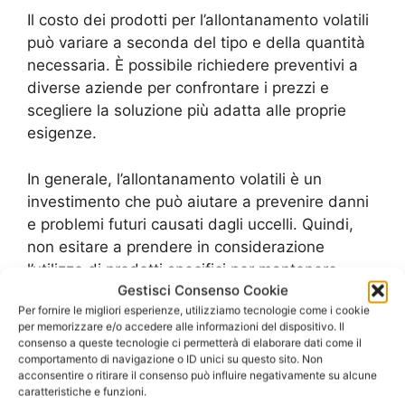
Il costo dei prodotti per l’allontanamento volatili
può variare a seconda del tipo e della quantità
necessaria. È possibile richiedere preventivi a
diverse aziende per confrontare i prezzi e
scegliere la soluzione più adatta alle proprie
esigenze.
In generale, l’allontanamento volatili è un
investimento che può aiutare a prevenire danni
e problemi futuri causati dagli uccelli. Quindi,
non esitare a prendere in considerazione
l’utilizzo di prodotti specifici per mantenere
Gestisci Consenso Cookie
lontani gli uccelli indesiderati.
Per fornire le migliori esperienze, utilizziamo tecnologie come i cookie
per memorizzare e/o accedere alle informazioni del dispositivo. Il
Allontanamento volatili nel
consenso a queste tecnologie ci permetterà di elaborare dati come il
comportamento di navigazione o ID unici su questo sito. Non
giardino: come proteggere le
acconsentire o ritirare il consenso può influire negativamente su alcune
caratteristiche e funzioni.