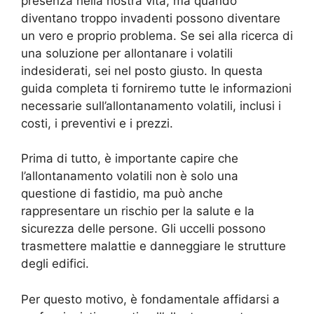
presenza nella nostra vita, ma quando
diventano troppo invadenti possono diventare
un vero e proprio problema. Se sei alla ricerca di
una soluzione per allontanare i volatili
indesiderati, sei nel posto giusto. In questa
guida completa ti forniremo tutte le informazioni
necessarie sull’allontanamento volatili, inclusi i
costi, i preventivi e i prezzi.
Prima di tutto, è importante capire che
l’allontanamento volatili non è solo una
questione di fastidio, ma può anche
rappresentare un rischio per la salute e la
sicurezza delle persone. Gli uccelli possono
trasmettere malattie e danneggiare le strutture
degli edifici.
Per questo motivo, è fondamentale affidarsi a