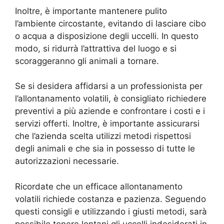
Inoltre, è importante mantenere pulito
l’ambiente circostante, evitando di lasciare cibo
o acqua a disposizione degli uccelli. In questo
modo, si ridurrà l’attrattiva del luogo e si
scoraggeranno gli animali a tornare.
Se si desidera affidarsi a un professionista per
l’allontanamento volatili, è consigliato richiedere
preventivi a più aziende e confrontare i costi e i
servizi offerti. Inoltre, è importante assicurarsi
che l’azienda scelta utilizzi metodi rispettosi
degli animali e che sia in possesso di tutte le
autorizzazioni necessarie.
Ricordate che un efficace allontanamento
volatili richiede costanza e pazienza. Seguendo
questi consigli e utilizzando i giusti metodi, sarà
possibile tenere lontani gli uccelli indesiderati in