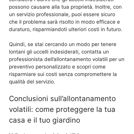
possono causare alla tua proprietà. Inoltre, con
un servizio professionale, puoi essere sicuro
che il problema sarà risolto in modo efficace e
duraturo, risparmiandoti ulteriori costi in futuro.
Quindi, se stai cercando un modo per tenere
lontani gli uccelli indesiderati, contatta un
professionista dell’allontanamento volatili per un
preventivo personalizzato e scopri come
risparmiare sui costi senza compromettere la
qualità del servizio.
Conclusioni sull’allontanamento
volatili: come proteggere la tua
casa e il tuo giardino