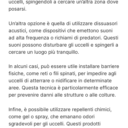
uccelli, spingendoli a cercare un’altra zona dove
posarsi.
Un’altra opzione è quella di utilizzare dissuasori
acustici, come dispositivi che emettono suoni
ad alta frequenza o richiami di predatori. Questi
suoni possono disturbare gli uccelli e spingerli a
cercare un luogo più tranquillo.
In alcuni casi, può essere utile installare barriere
fisiche, come reti o fili spinati, per impedire agli
uccelli di atterrare o nidificare in determinate
aree. Questa tecnica è particolarmente efficace
per prevenire danni alle strutture o alle colture.
Infine, è possibile utilizzare repellenti chimici,
come gel o spray, che emanano odori
sgradevoli per gli uccelli. Questi prodotti