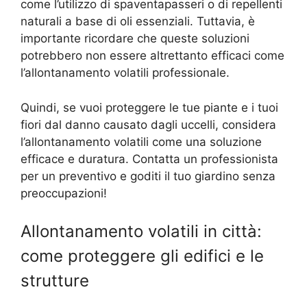
come l’utilizzo di spaventapasseri o di repellenti
naturali a base di oli essenziali. Tuttavia, è
importante ricordare che queste soluzioni
potrebbero non essere altrettanto efficaci come
l’allontanamento volatili professionale.
Quindi, se vuoi proteggere le tue piante e i tuoi
fiori dal danno causato dagli uccelli, considera
l’allontanamento volatili come una soluzione
efficace e duratura. Contatta un professionista
per un preventivo e goditi il tuo giardino senza
preoccupazioni!
Allontanamento volatili in città:
come proteggere gli edifici e le
strutture