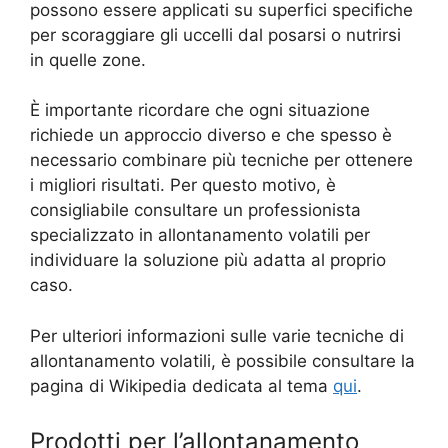
possono essere applicati su superfici specifiche
per scoraggiare gli uccelli dal posarsi o nutrirsi
in quelle zone.
È importante ricordare che ogni situazione
richiede un approccio diverso e che spesso è
necessario combinare più tecniche per ottenere
i migliori risultati. Per questo motivo, è
consigliabile consultare un professionista
specializzato in allontanamento volatili per
individuare la soluzione più adatta al proprio
caso.
Per ulteriori informazioni sulle varie tecniche di
allontanamento volatili, è possibile consultare la
pagina di Wikipedia dedicata al tema
qui
.
Prodotti per l’allontanamento