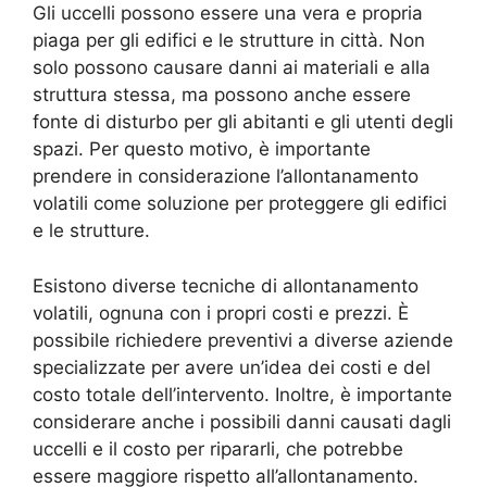
Gli uccelli possono essere una vera e propria
piaga per gli edifici e le strutture in città. Non
solo possono causare danni ai materiali e alla
struttura stessa, ma possono anche essere
fonte di disturbo per gli abitanti e gli utenti degli
spazi. Per questo motivo, è importante
prendere in considerazione l’allontanamento
volatili come soluzione per proteggere gli edifici
e le strutture.
Esistono diverse tecniche di allontanamento
volatili, ognuna con i propri costi e prezzi. È
possibile richiedere preventivi a diverse aziende
specializzate per avere un’idea dei costi e del
costo totale dell’intervento. Inoltre, è importante
considerare anche i possibili danni causati dagli
uccelli e il costo per ripararli, che potrebbe
essere maggiore rispetto all’allontanamento.