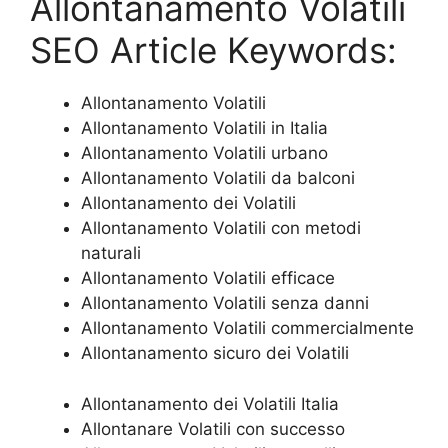
Allontanamento Volatili
SEO Article Keywords:
Allontanamento Volatili
Allontanamento Volatili in Italia
Allontanamento Volatili urbano
Allontanamento Volatili da balconi
Allontanamento dei Volatili
Allontanamento Volatili con metodi
naturali
Allontanamento Volatili efficace
Allontanamento Volatili senza danni
Allontanamento Volatili commercialmente
Allontanamento sicuro dei Volatili
Allontanamento dei Volatili Italia
Allontanare Volatili con successo