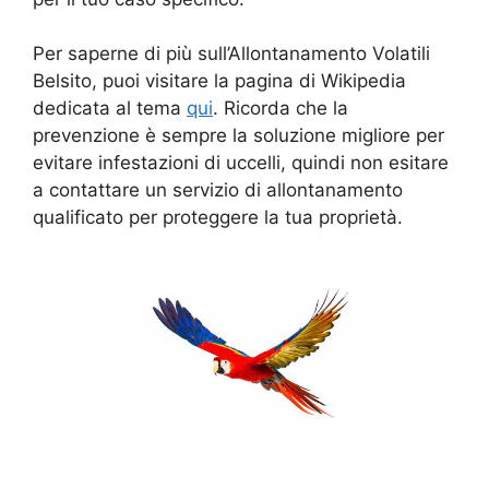
Per saperne di più sull’Allontanamento Volatili
Belsito, puoi visitare la pagina di Wikipedia
dedicata al tema
qui
. Ricorda che la
prevenzione è sempre la soluzione migliore per
evitare infestazioni di uccelli, quindi non esitare
a contattare un servizio di allontanamento
qualificato per proteggere la tua proprietà.