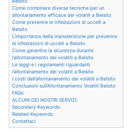
Belsito
Come combinare diverse tecniche per un
allontanamento efficace dei volatili a Belsito
Come prevenire le infestazioni di uccelli a
Belsito
L’importanza della manutenzione per prevenire
le infestazioni di uccelli a Belsito
Come garantire la sicurezza durante
l’allontanamento dei volatili a Belsito
Le leggi e i regolamenti riguardanti
l’allontanamento dei volatili a Belsito
I costi dell’allontanamento dei volatili a Belsito
Conclusioni sull’Allontanamento Volatili Belsito
FAQs
ALCUNI DEI NOSTRI SERVIZI:
Secondary Keywords:
Related Keywords:
Contattaci