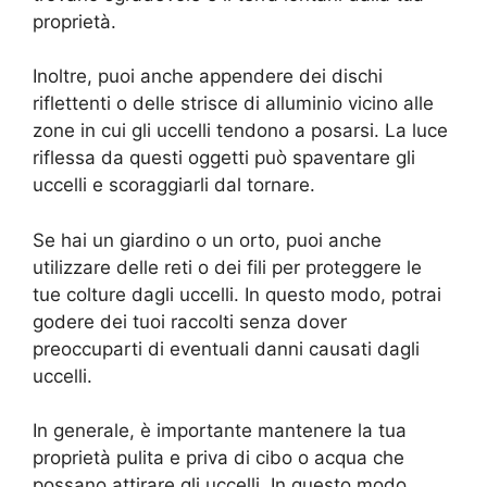
proprietà.
Inoltre, puoi anche appendere dei dischi
riflettenti o delle strisce di alluminio vicino alle
zone in cui gli uccelli tendono a posarsi. La luce
riflessa da questi oggetti può spaventare gli
uccelli e scoraggiarli dal tornare.
Se hai un giardino o un orto, puoi anche
utilizzare delle reti o dei fili per proteggere le
tue colture dagli uccelli. In questo modo, potrai
godere dei tuoi raccolti senza dover
preoccuparti di eventuali danni causati dagli
uccelli.
In generale, è importante mantenere la tua
proprietà pulita e priva di cibo o acqua che
possano attirare gli uccelli. In questo modo,