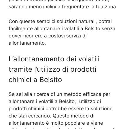
saranno meno inclini a frequentare la tua zona.
Con queste semplici soluzioni naturali, potrai
facilmente allontanare i volatili a Belsito senza
dover ricorrere a costosi servizi di
allontanamento.
L’allontanamento dei volatili
tramite l’utilizzo di prodotti
chimici a Belsito
Se sei alla ricerca di un metodo efficace per
allontanare i volatili a Belsito, l’utilizzo di
prodotti chimici potrebbe essere la soluzione
che stai cercando. Questo metodo di
allontanamento è molto popolare e viene