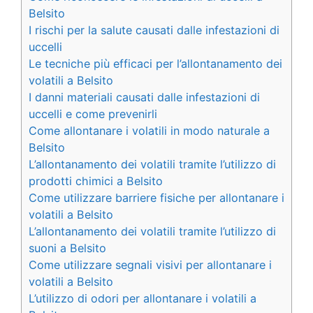
Belsito
I rischi per la salute causati dalle infestazioni di
uccelli
Le tecniche più efficaci per l’allontanamento dei
volatili a Belsito
I danni materiali causati dalle infestazioni di
uccelli e come prevenirli
Come allontanare i volatili in modo naturale a
Belsito
L’allontanamento dei volatili tramite l’utilizzo di
prodotti chimici a Belsito
Come utilizzare barriere fisiche per allontanare i
volatili a Belsito
L’allontanamento dei volatili tramite l’utilizzo di
suoni a Belsito
Come utilizzare segnali visivi per allontanare i
volatili a Belsito
L’utilizzo di odori per allontanare i volatili a