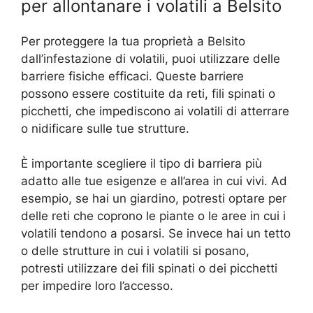
per allontanare i volatili a Belsito
Per proteggere la tua proprietà a Belsito
dall’infestazione di volatili, puoi utilizzare delle
barriere fisiche efficaci. Queste barriere
possono essere costituite da reti, fili spinati o
picchetti, che impediscono ai volatili di atterrare
o nidificare sulle tue strutture.
È importante scegliere il tipo di barriera più
adatto alle tue esigenze e all’area in cui vivi. Ad
esempio, se hai un giardino, potresti optare per
delle reti che coprono le piante o le aree in cui i
volatili tendono a posarsi. Se invece hai un tetto
o delle strutture in cui i volatili si posano,
potresti utilizzare dei fili spinati o dei picchetti
per impedire loro l’accesso.