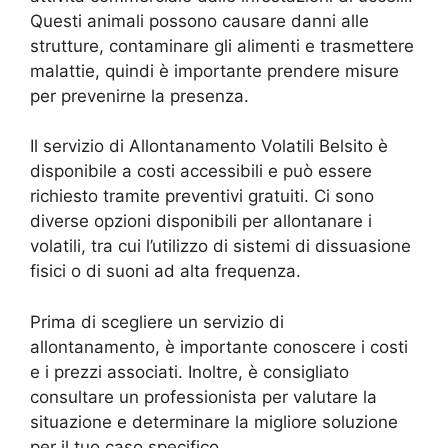
Questi animali possono causare danni alle
strutture, contaminare gli alimenti e trasmettere
malattie, quindi è importante prendere misure
per prevenirne la presenza.
Il servizio di Allontanamento Volatili Belsito è
disponibile a costi accessibili e può essere
richiesto tramite preventivi gratuiti. Ci sono
diverse opzioni disponibili per allontanare i
volatili, tra cui l’utilizzo di sistemi di dissuasione
fisici o di suoni ad alta frequenza.
Prima di scegliere un servizio di
allontanamento, è importante conoscere i costi
e i prezzi associati. Inoltre, è consigliato
consultare un professionista per valutare la
situazione e determinare la migliore soluzione
per il tuo caso specifico.