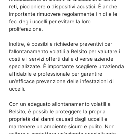
reti, piccioniere o dispositivi acustici. È anche
importante rimuovere regolarmente i nidi e le
feci degli uccelli per evitare la loro
proliferazione.
Inoltre, è possibile richiedere preventivi per
l’allontanamento volatili a Belsito per valutare i
costi e i servizi offerti dalle diverse aziende
specializzate. È importante scegliere un’azienda
affidabile e professionale per garantire
un’efficace prevenzione delle infestazioni di
uccelli.
Con un adeguato allontanamento volatili a
Belsito, è possibile proteggere la propria
proprietà dai danni causati dagli uccelli e
mantenere un ambiente sicuro e pulito. Non
esitare a contattare un’azienda specializzata