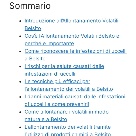
Sommario
Introduzione all’Allontanamento Volatili
Belsito
Cos’è l’Allontanamento Volatili Belsito e
perché è importante
Come riconoscere le infestazioni di uccelli
a Belsito
I rischi per la salute causati dalle
infestazioni di uccelli
Le tecniche più efficaci per
l’allontanamento dei volatili a Belsito
I danni materiali causati dalle infestazioni
di uccelli e come prevenirli
Come allontanare i volatili in modo
naturale a Belsito
L’allontanamento dei volatili tramite
l’utilizzo di prodotti chimici a Belsito