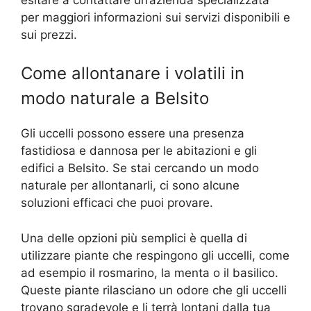
per maggiori informazioni sui servizi disponibili e
sui prezzi.
Come allontanare i volatili in
modo naturale a Belsito
Gli uccelli possono essere una presenza
fastidiosa e dannosa per le abitazioni e gli
edifici a Belsito. Se stai cercando un modo
naturale per allontanarli, ci sono alcune
soluzioni efficaci che puoi provare.
Una delle opzioni più semplici è quella di
utilizzare piante che respingono gli uccelli, come
ad esempio il rosmarino, la menta o il basilico.
Queste piante rilasciano un odore che gli uccelli
trovano sgradevole e li terrà lontani dalla tua