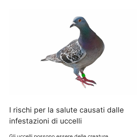
I rischi per la salute causati dalle
infestazioni di uccelli
Gli uccelli possono essere delle creature