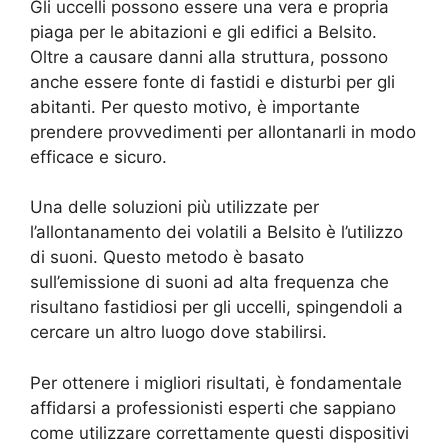
Gli uccelli possono essere una vera e propria
piaga per le abitazioni e gli edifici a Belsito.
Oltre a causare danni alla struttura, possono
anche essere fonte di fastidi e disturbi per gli
abitanti. Per questo motivo, è importante
prendere provvedimenti per allontanarli in modo
efficace e sicuro.
Una delle soluzioni più utilizzate per
l’allontanamento dei volatili a Belsito è l’utilizzo
di suoni. Questo metodo è basato
sull’emissione di suoni ad alta frequenza che
risultano fastidiosi per gli uccelli, spingendoli a
cercare un altro luogo dove stabilirsi.
Per ottenere i migliori risultati, è fondamentale
affidarsi a professionisti esperti che sappiano
come utilizzare correttamente questi dispositivi